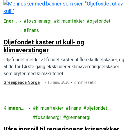
Energ
fossilenergi
klimaeffekter
oljefondet
i
finans
Oljefondet kaster ut kull- og
klimaverstinger
Oljefondet melder at fondet kaster ut flere kullselskaper, og
at de for første gang ekskluderer klimaverstingselskaper
som bryter med klimakriteriet.
Greenpeace Norge
13 mai, 2020
2 min lesetid
Klimaendri
klimaeffekter
finans
oljefondet
nger
fossilenergi
grønnenergi
Våre innspill til regjeringens krisepakker