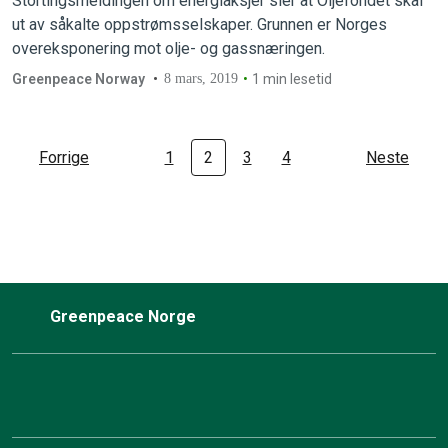
Stortingsmeldingen om energiaksjer sier at Oljefondet skal
ut av såkalte oppstrømsselskaper. Grunnen er Norges
overeksponering mot olje- og gassnæringen.
Greenpeace Norway
8 mars, 2019
1 min lesetid
Forrige
1
2
3
4
Neste
Greenpeace Norge