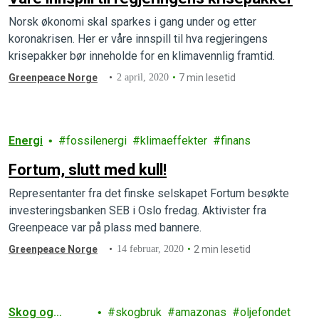
Norsk økonomi skal sparkes i gang under og etter
koronakrisen. Her er våre innspill til hva regjeringens
krisepakker bør inneholde for en klimavennlig framtid.
Greenpeace Norge
2 april, 2020
7 min lesetid
Energi
fossilenergi
klimaeffekter
finans
Fortum, slutt med kull!
Representanter fra det finske selskapet Fortum besøkte
investeringsbanken SEB i Oslo fredag. Aktivister fra
Greenpeace var på plass med bannere.
Greenpeace Norge
14 februar, 2020
2 min lesetid
Skog og
skogbruk
amazonas
oljefondet