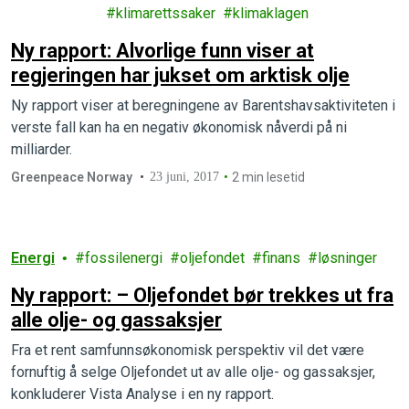
nger
klimarettssaker
klimaklagen
Ny rapport: Alvorlige funn viser at
regjeringen har jukset om arktisk olje
Ny rapport viser at beregningene av Barentshavsaktiviteten i
verste fall kan ha en negativ økonomisk nåverdi på ni
milliarder.
Greenpeace Norway
23 juni, 2017
2 min lesetid
Energi
fossilenergi
oljefondet
finans
løsninger
Ny rapport: – Oljefondet bør trekkes ut fra
alle olje- og gassaksjer
Fra et rent samfunnsøkonomisk perspektiv vil det være
fornuftig å selge Oljefondet ut av alle olje- og gassaksjer,
konkluderer Vista Analyse i en ny rapport.