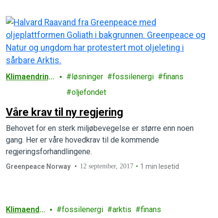
Klimaendring
løsninger
fossilenergi
finans
er
oljefondet
Våre krav til ny regjering
Behovet for en sterk miljøbevegelse er større enn noen
gang. Her er våre hovedkrav til de kommende
regjeringsforhandlingene.
Greenpeace Norway
12 september, 2017
1 min lesetid
Klimaendri
fossilenergi
arktis
finans