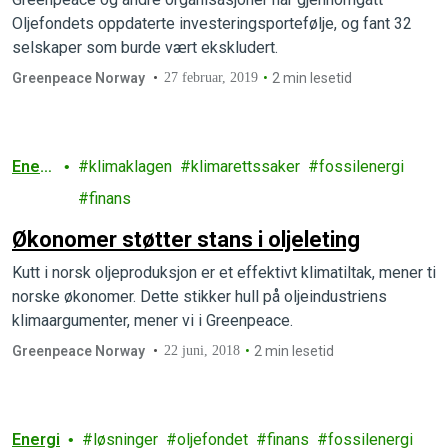
Oljefondets oppdaterte investeringsportefølje, og fant 32
selskaper som burde vært ekskludert.
Greenpeace Norway
27 februar, 2019
2 min lesetid
Energ
klimaklagen
klimarettssaker
fossilenergi
i
finans
Økonomer støtter stans i oljeleting
Kutt i norsk oljeproduksjon er et effektivt klimatiltak, mener ti
norske økonomer. Dette stikker hull på oljeindustriens
klimaargumenter, mener vi i Greenpeace.
Greenpeace Norway
22 juni, 2018
2 min lesetid
Energi
løsninger
oljefondet
finans
fossilenergi