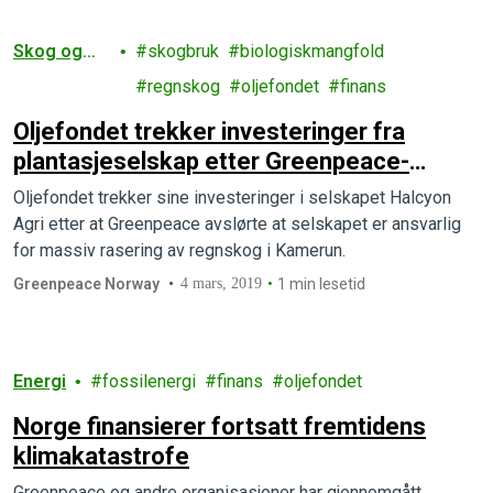
Skog og
skogbruk
biologiskmangfold
landbruk
regnskog
oljefondet
finans
Oljefondet trekker investeringer fra
plantasjeselskap etter Greenpeace-
rapport
Oljefondet trekker sine investeringer i selskapet Halcyon
Agri etter at Greenpeace avslørte at selskapet er ansvarlig
for massiv rasering av regnskog i Kamerun.
Greenpeace Norway
4 mars, 2019
1 min lesetid
Energi
fossilenergi
finans
oljefondet
Norge finansierer fortsatt fremtidens
klimakatastrofe
Greenpeace og andre organisasjoner har gjennomgått