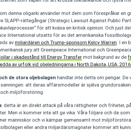
om denna oligarki använder mot dem som förespråkar en gr
de SLAPP-rättegångar (Strategic Lawsuit Against Public Partic
kavleprocesser” för att kväsa en kritisk opinion. Och just d
ce International utsatts för av det amerikanska fossilbolag
leds av
miljardären och Trump-sponsorn Kelcy Warren
. I en
merikansk jury att Greenpeace International och Greenpeac
ollar i skadestånd till Energy Transfer
mot bakgrund av de
f
edda av urfolk vid oljeledningarna i North Dakota, USA, 2016
och de stora oljebolagen
handlar inte detta om pengar. De vi
anningen: att deras affärsmodeller är själva grundorsaken t
och miljöförstöring.
a
: detta är en direkt attack på våra rättigheter och friheter, 
ter. Men vi kommer inte att ge vika. Våra följare och de som 
oner människor och vi kämpar gemensamt mot miljöförstörare
ssilbolagen eller andra miljardärsmagnater kommer att kunna