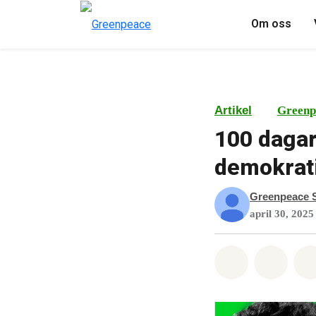
Om oss
Artikel
Greenp
100 dagar
demokrat
Greenpeace S
april 30, 2025
Dela på Wha
Dela 