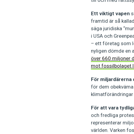
Ett viktigt vapen
s
framtid är så kalla
säga juridiska “mun
i USA och Greenpea
– ett företag som 
nyligen dömde en a
över 660 miljoner d
mot fossilbolaget l
För miljardärerna 
för dem obekväma s
klimatförändringar 
För att vara tydlig
och fredliga protes
representerar milj
världen. Varken fo