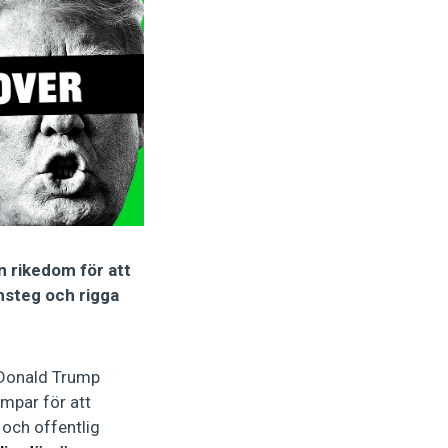
n rikedom för att
msteg och rigga
 Donald Trump
mpar för att
 och offentlig