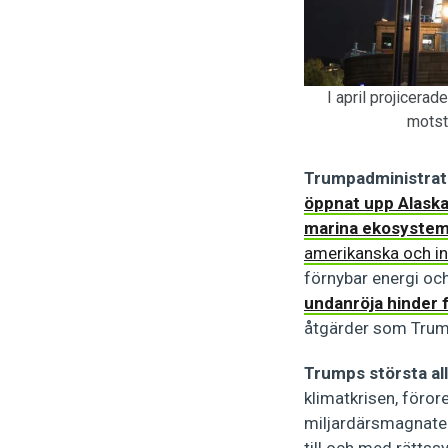
I april projicera
motst
Trumpadministrati
öppnat upp Alaska
marina ekosystem i 
amerikanska och in
förnybar energi och
undanröja hinder f
åtgärder som Trump
Trumps största al
klimatkrisen, föror
miljardärsmagnater 
till och med rätts