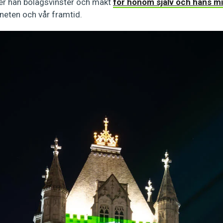
ter han bolagsvinster och makt
för honom själv och hans mi
neten och vår framtid.