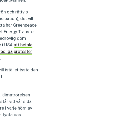
ön och rättvis
ipation), det vill
etta har Greenpeace
et Energy Transfer
 bedrövlig dom
e i USA
att betala
redliga protester
.
ll istället tysta den
ill
på klimatrörelsen
står vid vår sida
 i varje hörn av
 tysta oss.