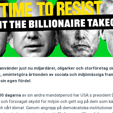
använder just nu miljardärer, oligarker och storföretag si
e, omintetgöra årtionden av sociala och miljömässiga fra
 sin egen fördel.
00 dagarna
av sin andra mandatperiod har USA:s president
 och försvagat skydd för miljön och gett sig på dem som kä
ch vårt klimat. Genom angrepp på demokratiska institutioner