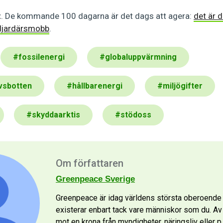
t
. De kommande 100 dagarna är det dags att agera:
det är 
ljardärsmobb
.
#
fossilenergi
#
globaluppvärmning
vsbotten
#
hållbarenergi
#
miljögifter
#
skyddaarktis
#
stödoss
Om författaren
Greenpeace Sverige
Greenpeace är idag världens största oberoende m
existerar enbart tack vare människor som du. Av p
mot en krona från myndigheter, näringsliv eller p