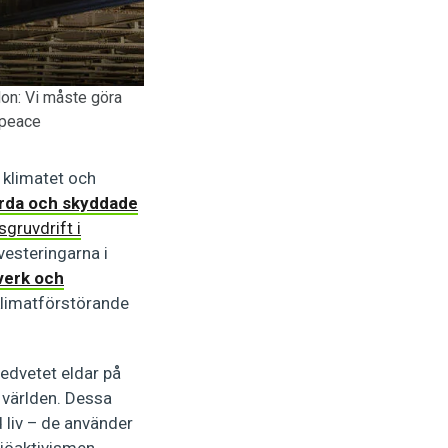
don: Vi måste göra
npeace
 klimatet och
rda och skyddade
gruvdrift i
vesteringarna i
verk och
limatförstörande
dvetet eldar på
 världen. Dessa
 liv – de använder
ljöaktivismen.