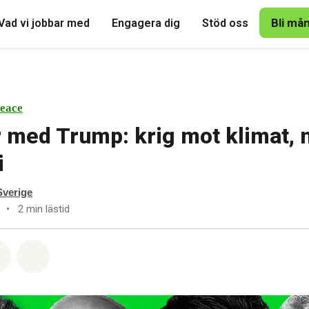
Bli må
Vad vi jobbar med
Engagera dig
Stöd oss
eace
 med Trump: krig mot klimat, m
i
verige
•
2 min lästid
tsapp
på Facebook
Dela via Email
Share on Bluesky