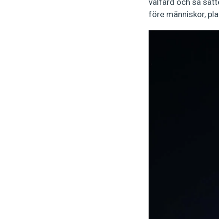
välfärd och så sät
före människor, pla