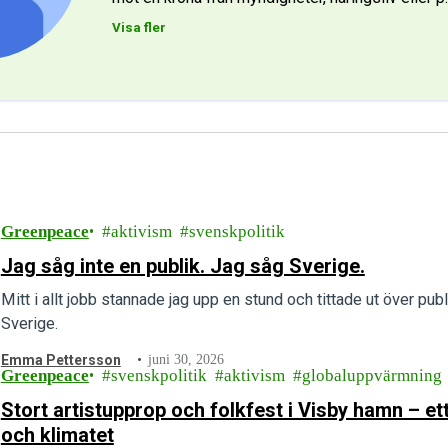
Visa fler
Greenpeace
aktivism
svenskpolitik
Jag såg inte en publik. Jag såg Sverige.
Mitt i allt jobb stannade jag upp en stund och tittade ut över publ
Sverige.
Emma Pettersson
juni 30, 2026
Greenpeace
svenskpolitik
aktivism
globaluppvärmning
Stort artistupprop och folkfest i Visby hamn – 
och klimatet