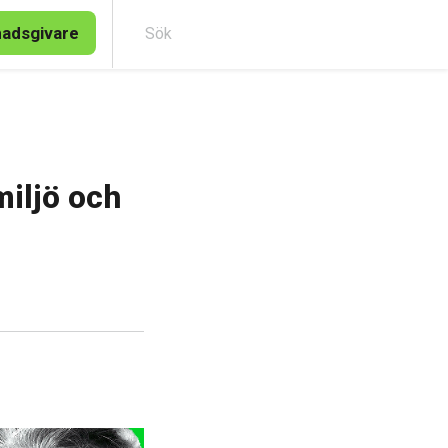
nadsgivare
Sök
iljö och