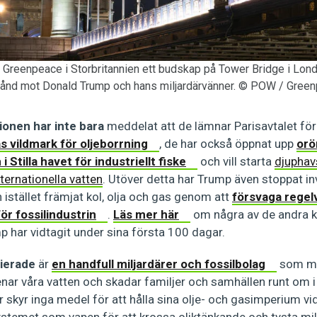
de Greenpeace i Storbritannien ett budskap på Tower Bridge i Lon
ånd mot Donald Trump och hans miljardärvänner. © POW / Gree
onen har inte bara
meddelat att de lämnar Parisavtalet för
s vildmark för oljeborrning
, de har också öppnat upp
orö
Stilla havet för industriellt fiske
och vill starta
djuphavs
ternationella vatten
. Utöver detta har Trump även stoppat in
 istället främjat kol, olja och gas genom att
försvaga regel
ör fossilindustrin
.
Läs mer här
om några av de andra k
 har vidtagit under sina första 100 dagar.
lierade
är
en handfull miljardärer och fossilbolag
som me
enar våra vatten och skadar familjer och samhällen runt om i
skyr inga medel för att hålla sina olje- och gasimperium vid
systemet som vapen för att krossa oliktänkande och tysta mi