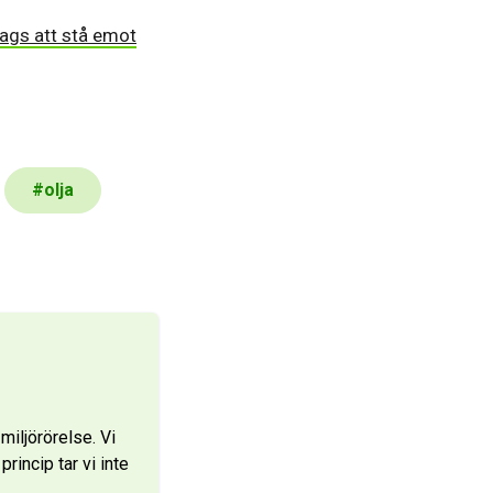
dags att stå emot
#
olja
iljörörelse. Vi
rincip tar vi inte
…