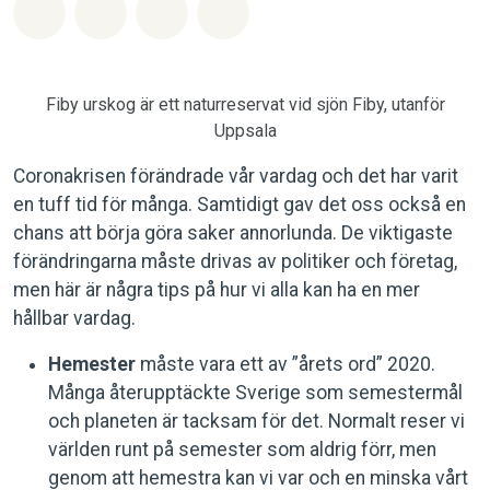
Dela på Whatsapp
Dela på Facebook
Dela via Email
Share on Bluesky
Fiby urskog är ett naturreservat vid sjön Fiby, utanför
Uppsala
Coronakrisen förändrade vår vardag och det har varit
en tuff tid för många. Samtidigt gav det oss också en
chans att börja göra saker annorlunda. De viktigaste
förändringarna måste drivas av politiker och företag,
men här är några tips på hur vi alla kan ha en mer
hållbar vardag.
Hemester
måste vara ett av ”årets ord” 2020.
Många återupptäckte Sverige som semestermål
och planeten är tacksam för det. Normalt reser vi
världen runt på semester som aldrig förr, men
genom att hemestra kan vi var och en minska vårt