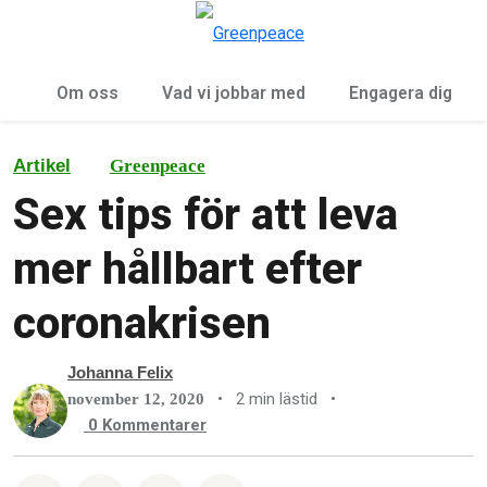
Öp
Meny
Om oss
Vad vi jobbar med
Engagera dig
Artikel
Greenpeace
Sex tips för att leva
mer hållbart efter
coronakrisen
Johanna Felix
•
2 min lästid
•
november 12, 2020
0
Kommentarer