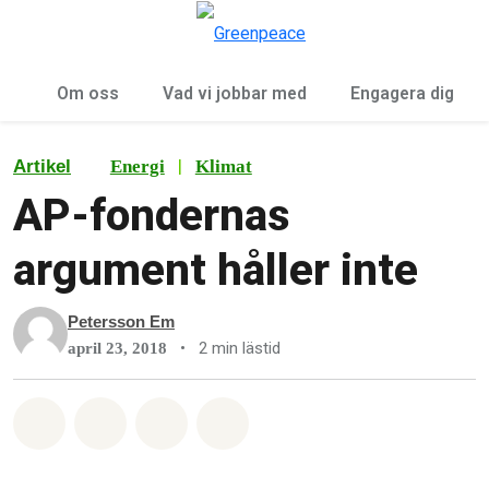
Öp
Meny
Om oss
Vad vi jobbar med
Engagera dig
|
Artikel
Energi
Klimat
AP-fondernas
argument håller inte
Petersson Em
•
2 min lästid
april 23, 2018
Dela på Whatsapp
Dela på Facebook
Dela via Email
Share on Bluesky