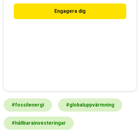
Engagera dig
#
fossilenergi
#
globaluppvärmning
#
hållbarainvesteringar