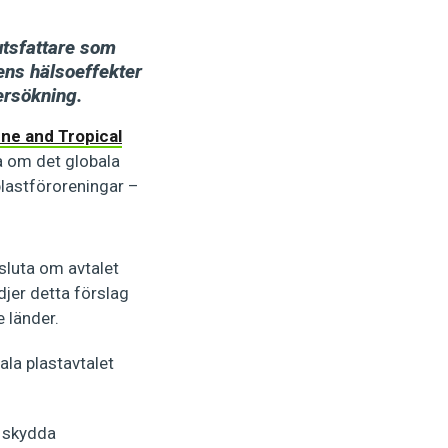
utsfattare som
tens hälsoeffekter
ersökning.
ne and Tropical
a om det globala
plastföroreningar –
sluta om avtalet
djer detta förslag
 länder.
la plastavtalet
t skydda