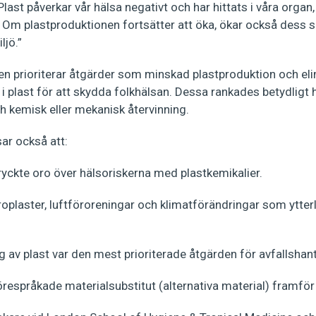
last påverkar vår hälsa negativt och har hittats i våra organ, 
 Om plastproduktionen fortsätter att öka, ökar också dess s
ljö.”
ien prioriterar åtgärder som minskad plastproduktion och eli
 i plast för att skydda folkhälsan. Dessa rankades betydligt
h kemisk eller mekanisk återvinning.
ar också att:
ryckte oro över hälsoriskerna med plastkemikalier.
roplaster, luftföroreningar och klimatförändringar som ytter
g av plast var den mest prioriterade åtgärden för avfallshant
örespråkade materialsubstitut (alternativa material) framför