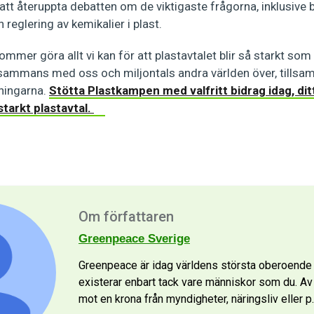
tt återuppta debatten om de viktigaste frågorna, inklusive 
 reglering av kemikalier i plast.
mmer göra allt vi kan för att plastavtalet blir så starkt som 
llsammans med oss och miljontals andra världen över, tillsa
ningarna.
Stötta Plastkampen med valfritt bidrag idag, ditt
starkt plastavtal.
Om författaren
Greenpeace Sverige
Greenpeace är idag världens största oberoende m
existerar enbart tack vare människor som du. Av p
mot en krona från myndigheter, näringsliv eller p