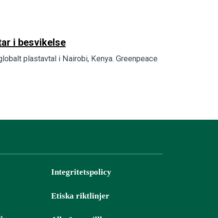
ar i besvikelse
 globalt plastavtal i Nairobi, Kenya. Greenpeace
Integritetspolicy
Etiska riktlinjer