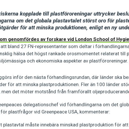
skerna kopplade till plastföroreningar uttrycker besl
ingarna om det globala plastavtalet störst oro för plas
tgärder för att minska produktionen, enligt en ny und
om genomfördes av forskare vid London School of Hygie
att bland 27 FN-representanter som deltar i förhandlingarn
nsklig hälsa det högst rankade orosmomentet relaterat till 
miljömässiga och ekonomiska aspekter av plastföroreningar.
ggörs inför den nästa förhandlingsrundan, där länder ska be
der för att minska plastproduktionen. Fler än 100 länder stö
), men det möter motstånd från framförallt oljeproducerande
enpeaces delegationschef vid förhandlingarna om det globa
för plastfrågor vid Greenpeace USA, kommenterar:
alt plastavtal måste innebära minskad plastproduktion för at