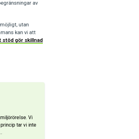
begränsningar av
möjligt, utan
mmans kan vi att
 stöd gör skillnad
iljörörelse. Vi
rincip tar vi inte
…