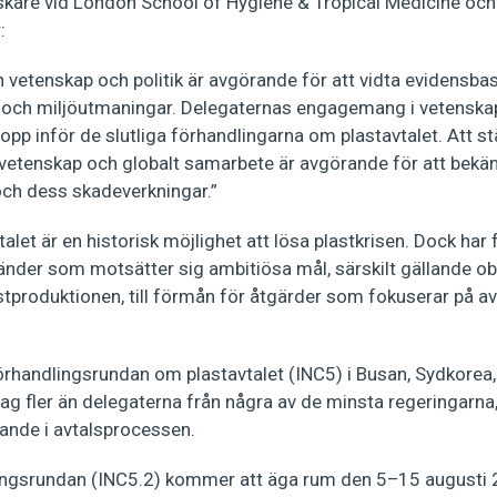
kare vid London School of Hygiene & Tropical Medicine och
:
 vetenskap och politik är avgörande för att vidta evidensba
 och miljöutmaningar. Delegaternas engagemang i vetenskapl
pp inför de slutliga förhandlingarna om plastavtalet. Att st
etenskap och globalt samarbete är avgörande för att bek
och dess skadeverkningar.”
talet är en historisk möjlighet att lösa plastkrisen. Dock har
länder som motsätter sig ambitiösa mål, särskilt gällande ob
stproduktionen, till förmån för åtgärder som fokuserar på av
rhandlingsrundan om plastavtalet (INC5) i Busan, Sydkorea,
lag fler än delegaterna från några av de minsta regeringarna,
ytande i avtalsprocessen.
ingsrundan (INC5.2) kommer att äga rum den 5–15 augusti 