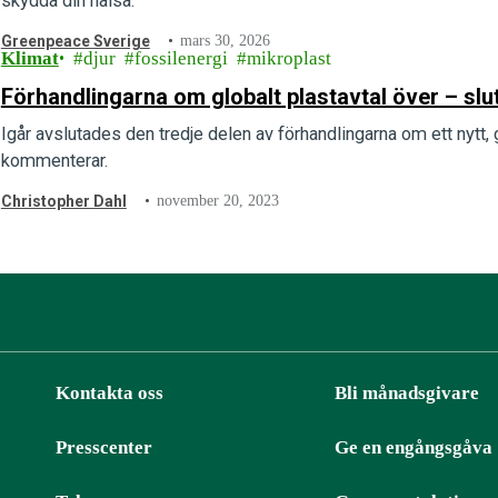
skydda din hälsa.
Greenpeace Sverige
mars 30, 2026
Klimat
djur
fossilenergi
mikroplast
Förhandlingarna om globalt plastavtal över – slut
Igår avslutades den tredje delen av förhandlingarna om ett nytt,
kommenterar.
Christopher Dahl
november 20, 2023
Kontakta oss
Bli månadsgivare
Presscenter
Ge en engångsgåva
ter
RSS