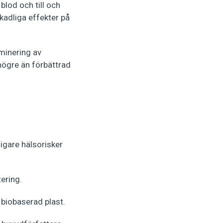
blod och till och
kadliga effekter på
minering av
 högre än förbättrad
ligare hälsorisker
ering.
 biobaserad plast.