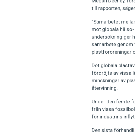
Megan Deeney, fors
till rapporten, säger
”Samarbetet mellan
mot globala hälso-
undersökning ger ho
samarbete genom v
plastföroreningar 
Det globala plastav
fördröjts av vissa 
minskningar av pla
återvinning.
Under den femte fö
från vissa fossilbo
för industrins infl
Den sista förhandl