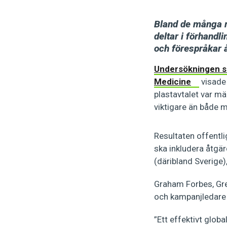
Bland de många ri
deltar i förhandl
och förespråkar å
Undersökningen s
Medicine
visade 
plastavtalet var mä
viktigare än både 
Resultaten offentli
ska inkludera åtgär
(däribland Sverige
Graham Forbes, Gre
och kampanjledare 
”Ett effektivt glob