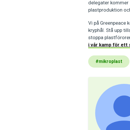
delegater kommer a
plastproduktion och
Vi på Greenpeace ko
kryphål. Stå upp ti
stoppa plastförore
i vår kamp för ett 
#
mikroplast