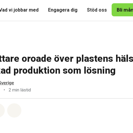
Bli må
Vad vi jobbar med
Engagera dig
Stöd oss
ttare oroade över plastens häls
ad produktion som lösning
verige
•
2 min lästid
tsapp
på Facebook
Dela via Email
Share on Bluesky