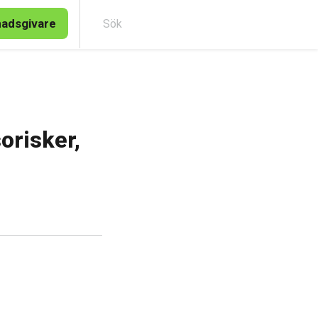
nadsgivare
Sök
orisker,