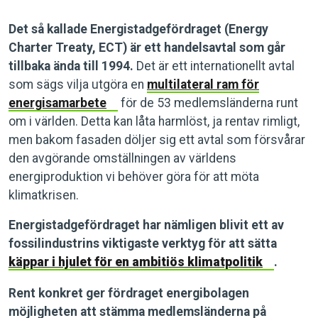
Det så kallade Energistadgefördraget (Energy
Charter Treaty, ECT) är ett handelsavtal som går
tillbaka ända till 1994.
Det är ett internationellt avtal
som sägs vilja utgöra en
multilateral ram för
energisamarbete
för de 53 medlemsländerna runt
om i världen. Detta kan låta harmlöst, ja rentav rimligt,
men bakom fasaden döljer sig ett avtal som försvårar
den avgörande omställningen av världens
energiproduktion vi behöver göra för att möta
klimatkrisen.
Energistadgefördraget har nämligen blivit ett av
fossilindustrins viktigaste verktyg för att sätta
käppar i hjulet för en ambitiös klimatpolitik
.
Rent konkret ger fördraget energibolagen
möjligheten att stämma medlemsländerna på