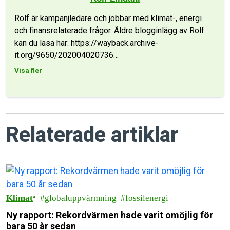
Rolf är kampanjledare och jobbar med klimat-, energi
och finansrelaterade frågor. Äldre blogginlägg av Rolf
kan du läsa här: https://wayback.archive-
it.org/9650/202004020736
…
Visa fler
Relaterade artiklar
Klimat
globaluppvärmning
fossilenergi
Ny rapport: Rekordvärmen hade varit omöjlig för
bara 50 år sedan