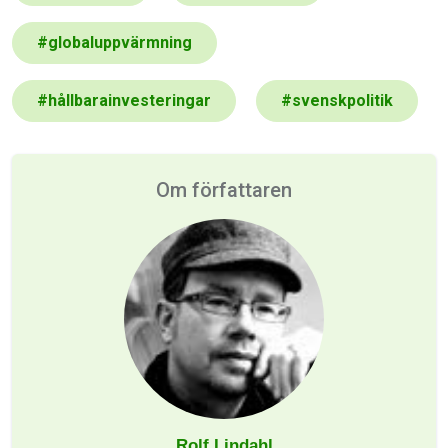
#
globaluppvärmning
#
hållbarainvesteringar
#
svenskpolitik
Om författaren
Rolf Lindahl