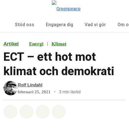
Öp
Meny
Stöd oss
Engagera dig
Vad vi gör
Om o
|
Artikel
Energi
Klimat
ECT – ett hot mot
klimat och demokrati
Rolf Lindahl
•
3 min lästid
februari 25, 2021
Dela på Whatsapp
Dela på Facebook
Dela via Email
Share on Bluesky