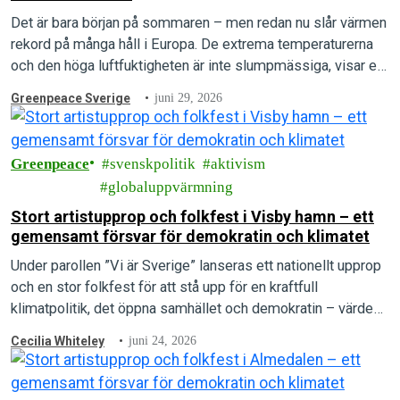
Det är bara början på sommaren – men redan nu slår värmen
rekord på många håll i Europa. De extrema temperaturerna
och den höga luftfuktigheten är inte slumpmässiga, visar en
ny rapport.
Greenpeace Sverige
juni 29, 2026
Greenpeace
svenskpolitik
aktivism
globaluppvärmning
Stort artistupprop och folkfest i Visby hamn – ett
gemensamt försvar för demokratin och klimatet
Under parollen ”Vi är Sverige” lanseras ett nationellt upprop
och en stor folkfest för att stå upp för en kraftfull
klimatpolitik, det öppna samhället och demokratin – värden
som arrangörerna menar är under direkt attack.
Cecilia Whiteley
juni 24, 2026