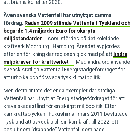
att bränna kol efter 2030.
Även svenska Vattenfall har utnyttjat samma
fördrag.
Redan 2009 stämde Vattenfall Tyskland och
begärde 1,4 miljarder Euro för skärpta
miljöstandarder
som infördes på det koleldade
kraftverk Moorburg i Hamburg. Ärendet avgjordes
efter en förlikning där regionen gick med på att
lindra
miljökraven för kraftverket
. Med andra ord använde
svensk statliga Vattenfall Energistadgefördraget för
att urholka och försvaga tysk klimatpolitik.
Men detta är inte det enda exemplet där statliga
Vattenfall har utnyttjat Energistadgefördraget för att
kräva skadestånd för en skärpt miljöpolitik. Efter
kärnkraftsolyckan i Fukushima i mars 2011 beslutade
Tyskland att avveckla all sin kärnkraft till 2022, ett
beslut som “drabbade” Vattenfall som hade