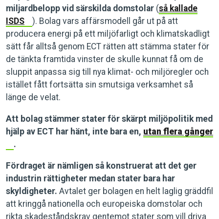
miljardbelopp vid särskilda domstolar
(
så kallade
ISDS
). Bolag vars affärsmodell går ut på att
producera energi på ett miljöfarligt och klimatskadligt
sätt får alltså genom ECT rätten att stämma stater för
de tänkta framtida vinster de skulle kunnat få om de
sluppit anpassa sig till nya klimat- och miljöregler och
istället fått fortsätta sin smutsiga verksamhet så
länge de velat.
Att bolag stämmer stater för skärpt miljöpolitik med
hjälp av ECT har hänt, inte bara en,
utan flera gånger
.
Fördraget är nämligen så konstruerat att det ger
industrin rättigheter medan stater bara har
skyldigheter.
Avtalet ger bolagen en helt laglig gräddfil
att kringgå nationella och europeiska domstolar och
rikta skadeståndskrav gentemot stater som vill driva