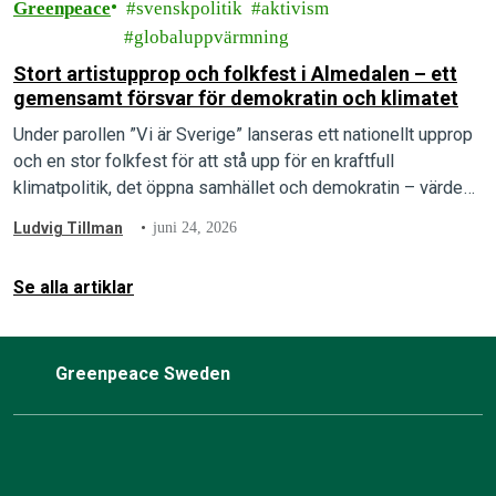
Greenpeace
svenskpolitik
aktivism
globaluppvärmning
Stort artistupprop och folkfest i Almedalen – ett
gemensamt försvar för demokratin och klimatet
Under parollen ”Vi är Sverige” lanseras ett nationellt upprop
och en stor folkfest för att stå upp för en kraftfull
klimatpolitik, det öppna samhället och demokratin – värden
som arrangörerna menar är under direkt attack.
Ludvig Tillman
juni 24, 2026
Se alla artiklar
Greenpeace Sweden