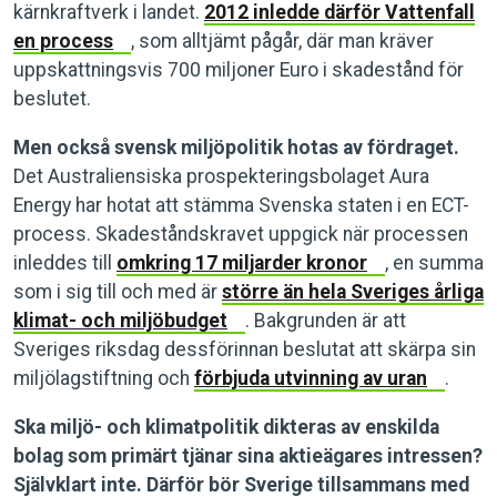
kärnkraftverk i landet.
2012 inledde därför Vattenfall
en process
, som alltjämt pågår, där man kräver
uppskattningsvis 700 miljoner Euro i skadestånd för
beslutet.
Men också svensk miljöpolitik hotas av fördraget.
Det Australiensiska prospekteringsbolaget Aura
Energy har hotat att stämma Svenska staten i en ECT-
process. Skadeståndskravet uppgick när processen
inleddes till
omkring 17 miljarder kronor
, en summa
som i sig till och med är
större än hela Sveriges årliga
klimat- och miljöbudget
. Bakgrunden är att
Sveriges riksdag dessförinnan beslutat att skärpa sin
miljölagstiftning och
förbjuda utvinning av uran
.
Ska miljö- och klimatpolitik dikteras av enskilda
bolag som primärt tjänar sina aktieägares intressen?
Självklart inte. Därför bör Sverige tillsammans med