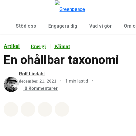
Öp
Meny
Stöd oss
Engagera dig
Vad vi gör
Om o
|
Artikel
Energi
Klimat
En ohållbar taxonomi
Rolf Lindahl
•
1 min lästid
•
december 21, 2021
0
Kommentarer
Dela på Whatsapp
Dela på Facebook
Dela via Email
Share on Bluesky