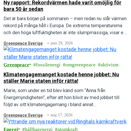
Ny rapport: Rekordvärmen hade varit omöjlig för
bara 50 år sedan
Det är bara början på sommaren – men redan nu slår värmen
rekord på många håll i Europa. De extrema temperaturerna
och den höga luftfuktigheten är inte slumpmässiga, visar en
ny rapport.
Greenpeace Sverige
juni 29, 2026
Greenpeace
fossilenergi
omgreenpeace
aktivism
Klimatengagemanget kostade henne jobbet: Nu
ställer Marie staten inför rätta!
Marie, som under en tid blev känd som “Anna från
Energimyndigheten”, efter att hon blivit av med jobbet till
följd av sitt klimatengagemang i bland annat
Rebellmammorna, skriver här om…
Greenpeace Sverige
maj 17, 2026
Energi
hållbarenergi
atomkraft