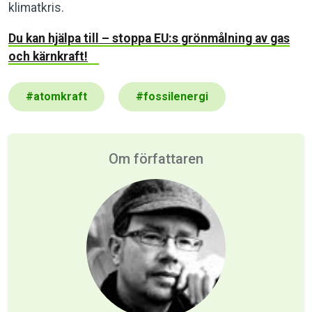
klimatkris.
Du kan hjälpa till – stoppa EU:s grönmålning av gas
och kärnkraft!
#
atomkraft
#
fossilenergi
Om författaren