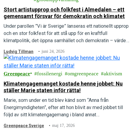
Stort artistupprop och folkfest i Almedalen – ett
gemensamt försvar för demokratin och klimatet
Under parollen ”Vi är Sverige” lanseras ett nationellt upprop
och en stor folkfest för att stå upp för en kraftfull
klimatpolitik, det öppna samhället och demokratin – värden
som arrangörerna menar är under direkt attack.
Ludvig Tillman
juni 24, 2026
Greenpeace
fossilenergi
omgreenpeace
aktivism
Klimatengagemanget kostade henne jobbet: Nu
ställer Marie staten inför rätta!
Marie, som under en tid blev känd som “Anna från
Energimyndigheten”, efter att hon blivit av med jobbet till
följd av sitt klimatengagemang i bland annat
Rebellmammorna, skriver här om…
Greenpeace Sverige
maj 17, 2026