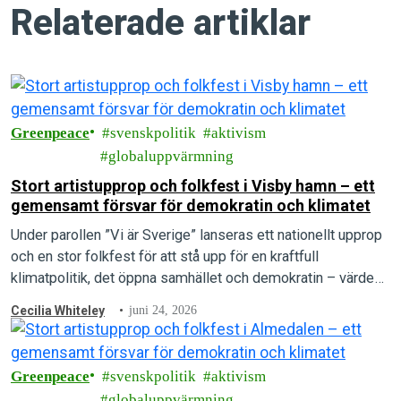
Relaterade artiklar
Greenpeace
svenskpolitik
aktivism
globaluppvärmning
Stort artistupprop och folkfest i Visby hamn – ett
gemensamt försvar för demokratin och klimatet
Under parollen ”Vi är Sverige” lanseras ett nationellt upprop
och en stor folkfest för att stå upp för en kraftfull
klimatpolitik, det öppna samhället och demokratin – värden
som arrangörerna menar är under direkt attack.
Cecilia Whiteley
juni 24, 2026
Greenpeace
svenskpolitik
aktivism
globaluppvärmning