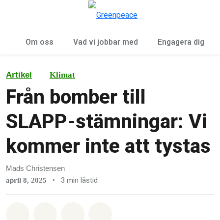
Öp
Meny
Om oss
Vad vi jobbar med
Engagera dig
Artikel
Klimat
Från bomber till
SLAPP-stämningar: Vi
kommer inte att tystas
Mads Christensen
•
3 min lästid
april 8, 2025
Dela på Whatsapp
Dela på Facebook
Dela via Email
Share on Bluesky