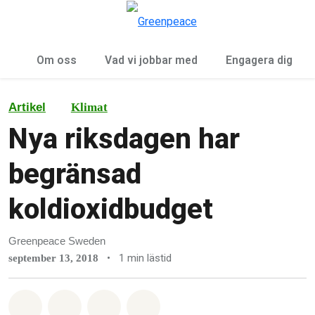
Öp
Meny
Om oss
Vad vi jobbar med
Engagera dig
Artikel
Klimat
Nya riksdagen har
begränsad
koldioxidbudget
Greenpeace Sweden
•
1 min lästid
september 13, 2018
Dela på Whatsapp
Dela på Facebook
Dela via Email
Share on Bluesky