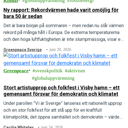
Klimat
globaluppvärmning
fossilenergi
Ny rapport: Rekordvärmen hade varit omöjlig för
bara 50 år sedan
Det är bara början på sommaren – men redan nu slår värmen
rekord på många håll i Europa. De extrema temperaturerna
och den höga luftfuktigheten är inte slumpmässiga, visar en
ny rapport.
Greenpeace Sverige
juni 29, 2026
Greenpeace
svenskpolitik
aktivism
globaluppvärmning
Stort artistupprop och folkfest i Visby hamn – ett
gemensamt försvar för demokratin och klimatet
Under parollen ”Vi är Sverige” lanseras ett nationellt upprop
och en stor folkfest för att stå upp för en kraftfull
klimatpolitik, det öppna samhället och demokratin – värden
som arrangörerna menar är under direkt attack.
Cecilia Whiteley
juni 24, 2026