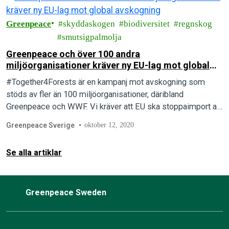
Greenpeace
skyddaskogen
biodiversitet
regnskog
smutsigpalmolja
Greenpeace och över 100 andra
miljöorganisationer kräver ny EU-lag mot global
avskogning
#Together4Forests är en kampanj mot avskogning som
stöds av fler än 100 miljöorganisationer, däribland
Greenpeace och WWF. Vi kräver att EU ska stoppaimport av
produkter kopplade till avskogning, skogsbränder,
Greenpeace Sverige
oktober 12, 2020
skogsförstörelse och människorättsbrott.
Se alla artiklar
Greenpeace Sweden