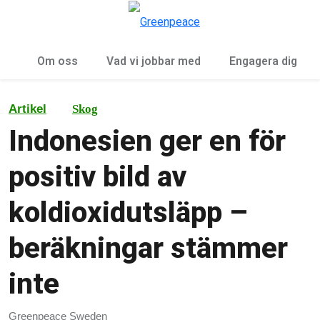
Öp
Meny
Om oss
Vad vi jobbar med
Engagera dig
Artikel
Skog
Indonesien ger en för
positiv bild av
koldioxidutsläpp –
beräkningar stämmer
inte
Greenpeace Sweden