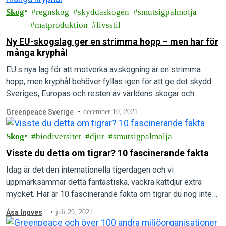
Skog
regnskog
skyddaskogen
smutsigpalmolja
matproduktion
livsstil
Ny EU-skogslag ger en strimma hopp – men har för
många kryphål
EU:s nya lag för att motverka avskogning är en strimma
hopp, men kryphål behöver fyllas igen för att ge det skydd
Sveriges, Europas och resten av världens skogar och
människor behöver.
Greenpeace Sverige
december 10, 2021
Skog
biodiversitet
djur
smutsigpalmolja
Visste du detta om tigrar? 10 fascinerande fakta
Idag är det den internationella tigerdagen och vi
uppmärksammar detta fantastiska, vackra kattdjur extra
mycket. Här är 10 fascinerande fakta om tigrar du nog inte
hade koll på!
Åsa Ingves
juli 29, 2021