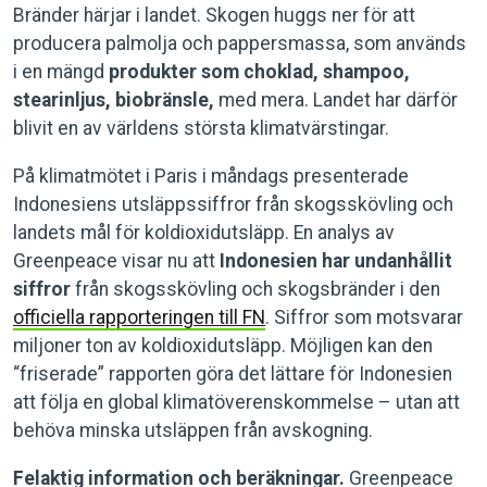
Bränder härjar i landet. Skogen huggs ner för att
producera palmolja och pappersmassa, som används
i en mängd
produkter som choklad, shampoo,
stearinljus, biobränsle,
med mera. Landet har därför
blivit en av världens största klimatvärstingar.
På klimatmötet i Paris i måndags presenterade
Indonesiens utsläppssiffror från skogsskövling och
landets mål för koldioxidutsläpp. En analys av
Greenpeace visar nu att
Indonesien har undanhållit
siffror
från skogsskövling och skogsbränder i den
officiella rapporteringen till FN
. Siffror som motsvarar
miljoner ton av koldioxidutsläpp. Möjligen kan den
“friserade” rapporten göra det lättare för Indonesien
att följa en global klimatöverenskommelse – utan att
behöva minska utsläppen från avskogning.
Felaktig information och beräkningar.
Greenpeace