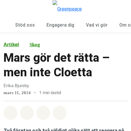
Öp
Meny
Stöd oss
Engagera dig
Vad vi gör
Om o
Artikel
Skog
Mars gör det rätta –
men inte Cloetta
Erika Bjureby
•
1 min lästid
mars 11, 2014
Dela på Whatsapp
Dela på Facebook
Dela via Email
Share on Bluesky
Två företag och två väldigt olika sätt att reagera på