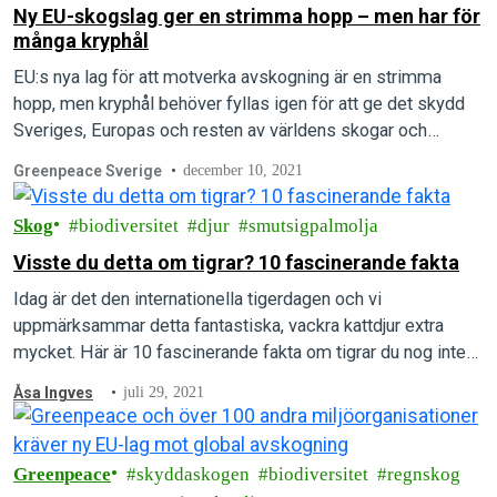
Ny EU-skogslag ger en strimma hopp – men har för
många kryphål
EU:s nya lag för att motverka avskogning är en strimma
hopp, men kryphål behöver fyllas igen för att ge det skydd
Sveriges, Europas och resten av världens skogar och
människor behöver.
Greenpeace Sverige
december 10, 2021
Skog
biodiversitet
djur
smutsigpalmolja
Visste du detta om tigrar? 10 fascinerande fakta
Idag är det den internationella tigerdagen och vi
uppmärksammar detta fantastiska, vackra kattdjur extra
mycket. Här är 10 fascinerande fakta om tigrar du nog inte
hade koll på!
Åsa Ingves
juli 29, 2021
Greenpeace
skyddaskogen
biodiversitet
regnskog