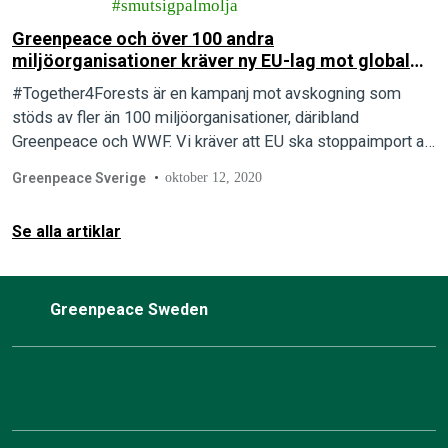
smutsigpalmolja
Greenpeace och över 100 andra
miljöorganisationer kräver ny EU-lag mot global
avskogning
#Together4Forests är en kampanj mot avskogning som
stöds av fler än 100 miljöorganisationer, däribland
Greenpeace och WWF. Vi kräver att EU ska stoppaimport av
produkter kopplade till avskogning, skogsbränder,
Greenpeace Sverige
oktober 12, 2020
skogsförstörelse och människorättsbrott.
Se alla artiklar
Greenpeace Sweden