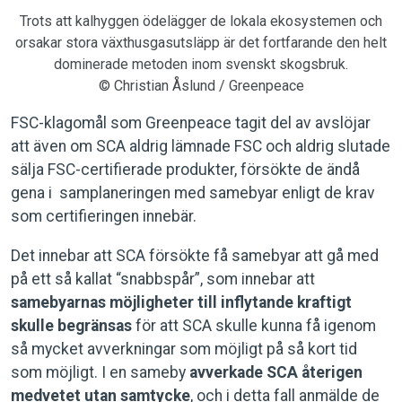
Trots att kalhyggen ödelägger de lokala ekosystemen och
orsakar stora växthusgasutsläpp är det fortfarande den helt
dominerade metoden inom svenskt skogsbruk.
© Christian Åslund / Greenpeace
FSC-klagomål som Greenpeace tagit del av avslöjar
att även om SCA aldrig lämnade FSC och aldrig slutade
sälja FSC-certifierade produkter, försökte de ändå
gena i samplaneringen med samebyar enligt de krav
som certifieringen innebär.
Det innebar att SCA försökte få samebyar att gå med
på ett så kallat “snabbspår”, som innebar att
samebyarnas möjligheter till inflytande kraftigt
skulle begränsas
för att SCA skulle kunna få igenom
så mycket avverkningar som möjligt på så kort tid
som möjligt. I en sameby
avverkade SCA återigen
medvetet utan samtycke
, och i detta fall anmälde de