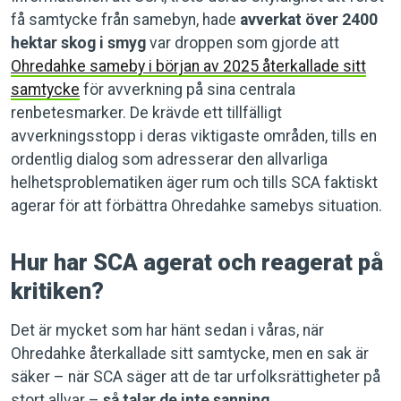
få samtycke från samebyn, hade
avverkat över 2400
hektar skog i smyg
var droppen som gjorde att
Ohredahke sameby i början av 2025 återkallade sitt
samtycke
för avverkning på sina centrala
renbetesmarker. De krävde ett tillfälligt
avverkningsstopp i deras viktigaste områden, tills en
ordentlig dialog som adresserar den allvarliga
helhetsproblematiken äger rum och tills SCA faktiskt
agerar för att förbättra Ohredahke samebys situation.
Hur har SCA agerat och reagerat på
kritiken?
Det är mycket som har hänt sedan i våras, när
Ohredahke återkallade sitt samtycke, men en sak är
säker – när SCA säger att de tar urfolksrättigheter på
stort allvar –
så talar de inte sanning.