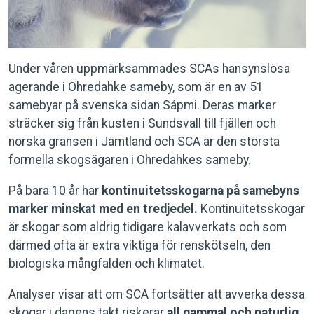
Under våren uppmärksammades SCAs hänsynslösa
agerande i Ohredahke sameby, som är en av 51
samebyar på svenska sidan Sápmi. Deras marker
sträcker sig från kusten i Sundsvall till fjällen och
norska gränsen i Jämtland och SCA är den största
formella skogsägaren i Ohredahkes sameby.
På bara 10 år har
kontinuitetsskogarna på samebyns
marker minskat med en tredjedel.
Kontinuitetsskogar
är skogar som aldrig tidigare kalavverkats och som
därmed ofta är extra viktiga för renskötseln, den
biologiska mångfalden och klimatet.
Analyser visar att om SCA fortsätter att avverka dessa
skogar i dagens takt riskerar
all gammal och naturlig