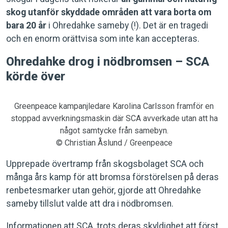
skog utanför skyddade områden att vara borta om
bara 20 år
i Ohredahke sameby (!). Det är en tragedi
och en enorm orättvisa som inte kan accepteras.
Ohredahke drog i nödbromsen – SCA
körde över
Greenpeace kampanjledare Karolina Carlsson framför en
stoppad avverkningsmaskin där SCA avverkade utan att ha
något samtycke från samebyn.
© Christian Åslund / Greenpeace
Upprepade övertramp från skogsbolaget SCA och
många års kamp för att bromsa förstörelsen på deras
renbetesmarker utan gehör, gjorde att Ohredahke
sameby tillslut valde att dra i nödbromsen.
Informationen att SCA, trots deras skyldighet att först