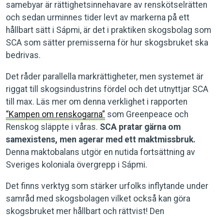
samebyar är rättighetsinnehavare av renskötselrätten
och sedan urminnes tider levt av markerna på ett
hållbart sätt i Sápmi, är det i praktiken skogsbolag som
SCA som sätter premisserna för hur skogsbruket ska
bedrivas.
Det råder parallella markrättigheter, men systemet är
riggat till skogsindustrins fördel och det utnyttjar SCA
till max. Läs mer om denna verklighet i rapporten
“Kampen om renskogarna”
som Greenpeace och
Renskog släppte i våras.
SCA pratar gärna om
samexistens, men agerar med ett maktmissbruk.
Denna maktobalans utgör en nutida fortsättning av
Sveriges koloniala övergrepp i Sápmi.
Det finns verktyg som stärker urfolks inflytande under
samråd med skogsbolagen vilket också kan göra
skogsbruket mer hållbart och rättvist! Den