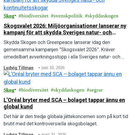
Skog
biodiversitet
svenskpolitik
skyddaskogen
Skogsvalet 2026: Miljöorganisationer lanserar ny
kampanj för att skydda Sveriges natur- och
kontinuitetsskogar
Skydda Skogen och Greenpeace lanserar idag den
gemensamma kampanjen ”Skogsvalet 2026”. Kräver
omedelbart avverkningsstopp i alla Sveriges natur- och
kontinuitetsskogar.
Ludvig Tillman
juni 10, 2026
Skog
biodiversitet
skyddaskogen
segrar
L’Oréal bryter med SCA – bolaget tappar ännu en
global kund
Det här är den tredje globala jättekoncernen som på kort tid
brutit med det kontroversiella skogsbolaget.
Ludvig Tillman
mars 31, 2026