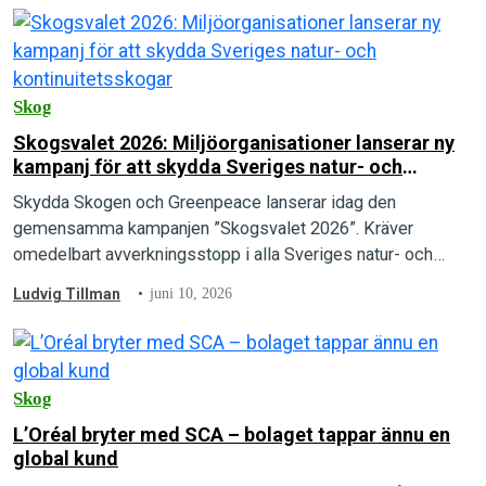
Skog
Skogsvalet 2026: Miljöorganisationer lanserar ny
kampanj för att skydda Sveriges natur- och
kontinuitetsskogar
Skydda Skogen och Greenpeace lanserar idag den
gemensamma kampanjen ”Skogsvalet 2026”. Kräver
omedelbart avverkningsstopp i alla Sveriges natur- och
kontinuitetsskogar.
Ludvig Tillman
juni 10, 2026
Skog
L’Oréal bryter med SCA – bolaget tappar ännu en
global kund