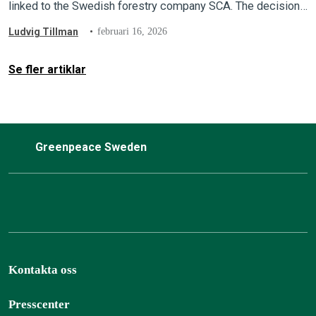
linked to the Swedish forestry company SCA. The decision
comes after Zalando commissioned an independent
Ludvig Tillman
februari 16, 2026
investigation.
Se fler artiklar
Greenpeace Sweden
Kontakta oss
Presscenter