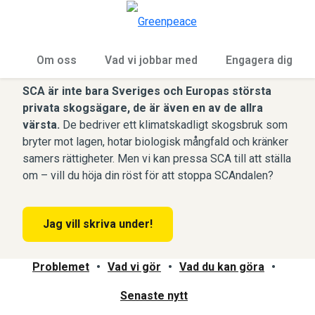
Öp
Meny
Stoppa SCAndalen!
Om oss
Vad vi jobbar med
Engagera dig
SCA är inte bara Sveriges och Europas största
privata skogsägare, de är även en av de allra
värsta.
De bedriver ett klimatskadligt skogsbruk som
bryter mot lagen, hotar biologisk mångfald och kränker
samers rättigheter. Men vi kan pressa SCA till att ställa
om – vill du höja din röst för att stoppa SCAndalen?
Jag vill skriva under!
Problemet
•
Vad vi gör
•
Vad du kan göra
•
Senaste nytt