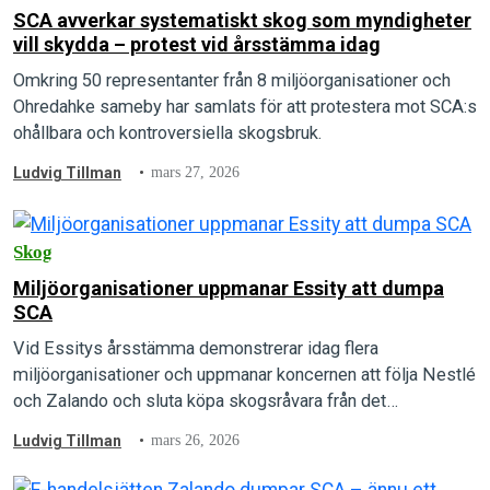
SCA avverkar systematiskt skog som myndigheter
vill skydda – protest vid årsstämma idag
Omkring 50 representanter från 8 miljöorganisationer och
Ohredahke sameby har samlats för att protestera mot SCA:s
ohållbara och kontroversiella skogsbruk.
Ludvig Tillman
mars 27, 2026
Skog
Miljöorganisationer uppmanar Essity att dumpa
SCA
Vid Essitys årsstämma demonstrerar idag flera
miljöorganisationer och uppmanar koncernen att följa Nestlé
och Zalando och sluta köpa skogsråvara från det
kontroversiella skogsbolaget SCA.
Ludvig Tillman
mars 26, 2026