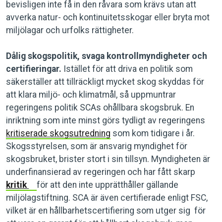
bevisligen inte få in den råvara som krävs utan att
avverka natur- och kontinuitetsskogar eller bryta mot
miljölagar och urfolks rättigheter.
Dålig skogspolitik, svaga kontrollmyndigheter och
certifieringar.
Istället för att driva en politik som
säkerställer att tillräckligt mycket skog skyddas för
att klara miljö- och klimatmål, så uppmuntrar
regeringens politik SCAs ohållbara skogsbruk. En
inriktning som inte minst görs tydligt av regeringens
kritiserade skogsutredning
som kom tidigare i år.
Skogsstyrelsen, som är ansvarig myndighet för
skogsbruket, brister stort i sin tillsyn. Myndigheten är
underfinansierad av regeringen och har fått skarp
kritik
för att den inte upprätthåller gällande
miljölagstiftning. SCA är även certifierade enligt FSC,
vilket är en hållbarhetscertifiering som utger sig för