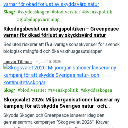
Skog
skyddaskogen
biodiversitet
svenskpolitik
globaluppvärmning
Riksdagsbeslut om skogspolitiken – Greenpeace
varnar för ökad förlust av skyddsvärd natur
Besluten riskerar att få allvarliga konsekvenser för svensk
biologisk mångfald och öka växthusgasutsläppen.
Ludvig Tillman
juni 16, 2026
Skog
biodiversitet
svenskpolitik
skyddaskogen
Skogsvalet 2026: Miljöorganisationer lanserar ny
kampanj för att skydda Sveriges natur- och
kontinuitetsskogar
Skydda Skogen och Greenpeace lanserar idag den
gemensamma kampanjen ”Skogsvalet 2026”. Kräver