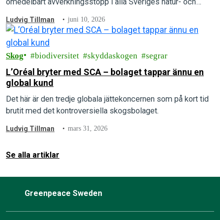
omedelbart avverkningsstopp i alla Sveriges natur- och
kontinuitetsskogar.
Ludvig Tillman
juni 10, 2026
Skog
biodiversitet
skyddaskogen
segrar
L’Oréal bryter med SCA – bolaget tappar ännu en
global kund
Det här är den tredje globala jättekoncernen som på kort tid
brutit med det kontroversiella skogsbolaget.
Ludvig Tillman
mars 31, 2026
Se alla artiklar
Greenpeace Sweden