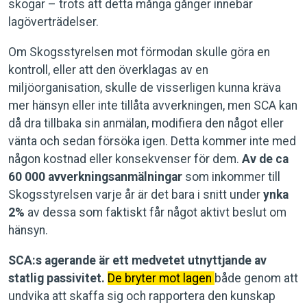
skogar – trots att detta många gånger innebär
lagöverträdelser.
Om Skogsstyrelsen mot förmodan skulle göra en
kontroll, eller att den överklagas av en
miljöorganisation, skulle de visserligen kunna kräva
mer hänsyn eller inte tillåta avverkningen, men SCA kan
då dra tillbaka sin anmälan, modifiera den något eller
vänta och sedan försöka igen. Detta kommer inte med
någon kostnad eller konsekvenser för dem.
Av de ca
60 000 avverkningsanmälningar
som inkommer till
Skogsstyrelsen varje år är det bara i snitt under
ynka
2%
av dessa som faktiskt får något aktivt beslut om
hänsyn.
SCA:s agerande är ett medvetet utnyttjande av
statlig passivitet.
De bryter mot lagen
både genom att
undvika att skaffa sig och rapportera den kunskap