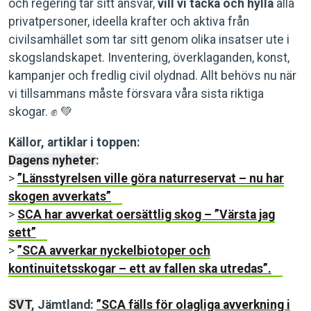
och regering tar sitt ansvar,
vill vi tacka och hylla
alla
privatpersoner, ideella krafter och aktiva från
civilsamhället som tar sitt genom olika insatser ute i
skogslandskapet. Inventering, överklaganden, konst,
kampanjer och fredlig civil olydnad. Allt behövs nu när
vi tillsammans måste försvara våra sista riktiga
skogar. ✊ 💚
Källor, artiklar i toppen:
Dagens nyheter
:
>
”Länsstyrelsen ville göra naturreservat – nu har
skogen avverkats”
>
SCA har avverkat oersättlig skog – ”Värsta jag
sett”
>
”SCA avverkar nyckelbiotoper och
kontinuitetsskogar – ett av fallen ska utredas”.
SVT
, Jämtland:
”SCA fälls för olagliga avverkning i