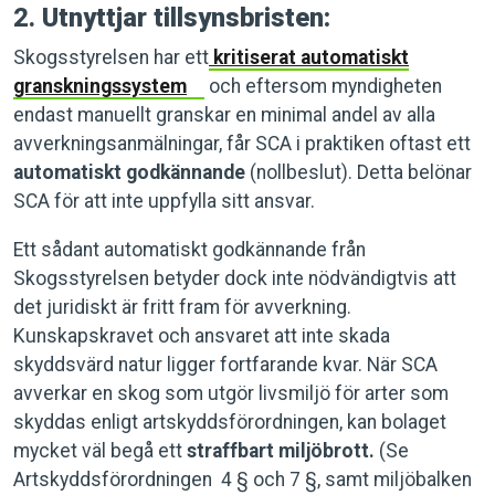
2.
Utnyttjar tillsynsbristen:
Skogsstyrelsen har ett
kritiserat automatiskt
granskningssystem
och eftersom myndigheten
endast manuellt granskar en minimal andel av alla
avverkningsanmälningar, får SCA i praktiken oftast ett
automatiskt godkännande
(nollbeslut). Detta belönar
SCA för att inte uppfylla sitt ansvar.
Ett sådant automatiskt godkännande från
Skogsstyrelsen betyder dock inte nödvändigtvis att
det juridiskt är fritt fram för avverkning.
Kunskapskravet och ansvaret att inte skada
skyddsvärd natur ligger fortfarande kvar. När SCA
avverkar en skog som utgör livsmiljö för arter som
skyddas enligt artskyddsförordningen, kan bolaget
mycket väl begå ett
straffbart miljöbrott.
(Se
Artskyddsförordningen 4 § och 7 §, samt miljöbalken