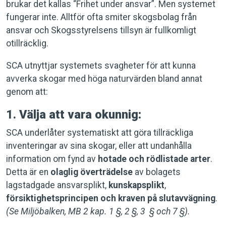
brukar det kallas “Frihet under ansvar”. Men systemet
fungerar inte. Alltför ofta smiter skogsbolag från
ansvar och Skogsstyrelsens tillsyn är fullkomligt
otillräcklig.
SCA utnyttjar systemets svagheter för att kunna
avverka skogar med höga naturvärden bland annat
genom att:
1.
Välja att vara okunnig:
SCA underlåter systematiskt att göra tillräckliga
inventeringar av sina skogar, eller att undanhålla
information om fynd av
hotade och rödlistade arter
.
Detta är en
olaglig överträdelse
av bolagets
lagstadgade ansvarsplikt,
kunskapsplikt
,
försiktighetsprincipen och kraven på slutavvägning
.
(Se Miljöbalken, MB 2 kap. 1 §, 2 §, 3 § och 7 §).