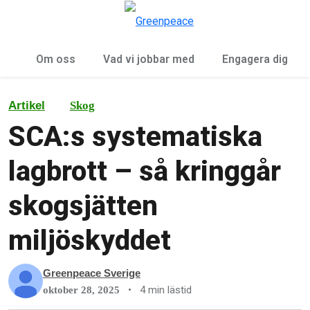
Öp
Meny
Om oss
Vad vi jobbar med
Engagera dig
Artikel
Skog
SCA:s systematiska
lagbrott – så kringgår
skogsjätten
miljöskyddet
Greenpeace Sverige
•
4 min lästid
oktober 28, 2025