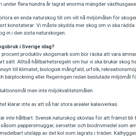
nder flera hundra år lagrat enorma mängder växthusgaser 
 förlora en enda naturskog till om vill nå miljömålen för skoge
ort konstaterar: Vi måste skydda mer skog om vi ska rädda 
g in i den sista naturskogen.
ogsbruk i Sverige idag?
80 procent produktiv skogsmark som bör räcka att vara ämna
bart sätt. Alltså hållbarhetsregeln om hur vi ska brukar skog har
hänsyn till klimatet, biologisk mångfald, urfolk, rekreationsmö
och bärplockning eller Regeringen redan beslutade miljömål f
oduktionsmål men inte miljökvalitetsmålen.
et klarar inte av att så här stora arealer kalavverkas.
 inte hållbart. Svensk naturskog skövlas för att främst bli ti
 såsom pappersmuggar, servetter och biodrivmedel som an
edelbart utsläpp av det kol som lagrats i träden. Kal­hygge