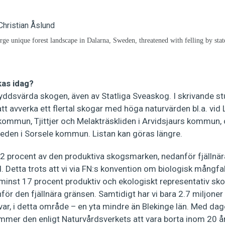
arge unique forest landscape in Dalarna, Sweden, threatened with felling by st
kas idag?
kyddsvärda skogen, även av Statliga Sveaskog. I skrivande s
tt avverka ett flertal skogar med höga naturvärden bl.a. vid L
s kommun, Tjittjer och Melakträskliden i Arvidsjaurs kommun
Heden i Sorsele kommun. Listan kan göras längre.
t 2 procent av den produktiva skogsmarken, nedanför fjällnär
. Detta trots att vi via FN:s konvention om biologisk mångfal
minst 17 procent produktiv och ekologiskt representativ skog
ör den fjällnära gränsen. Samtidigt har vi bara 2.7 miljoner 
var, i detta område – en yta mindre än Blekinge län. Med da
mer den enligt Naturvårdsverkets att vara borta inom 20 år.