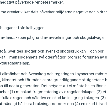
negativt påverkade renbetesmarker.
ma arealer vilket dels påverkar miljöerna negativt och bidrar
.
thusgaser från kalhyggen.
av landskapen på grund av avverkningar och skogsbilvägar.
rtgå. Sveriges skogar och svenskt skogsbruk kan – och bör – 
it till mänslikgenhets två ödesfrågor: bromsa förlusten av 
äxthusgasutsläpp.
i allmänhet och Sveaskog och regeringen i synnerhet måste 
, klimatet och för människors grundläggande rättigheter – b
ion till nästa generation. Det betyder att vi måste ha en lösn
ebär (1) minskad fragmentering av skogslandskapet, (2) ett
fulla skogen och således en ökad kolinlagring i skogen, (3)
atmässigt hållbara brukningsmetoder och (4) en ökad tillverk