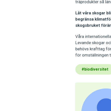
träprodukter så län
Låt våra skogar bl
begränsa klimatfö
skogsbruket förän
Våra internationel
Levande skogar och 
behövs krafttag för
för omställningen t
#
biodiversitet