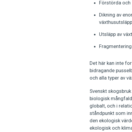
Förstörda och 
Dikning av enor
växthusutsläpp
Utsläpp av väx
Fragmentering 
Det här kan inte fo
bidragande pusselb
och alla typer av v
Svenskt skogsbruk 
biologisk mångfald
globalt, och i relat
ståndpunkt som inn
den ekologisk värde
ekologisk och klim