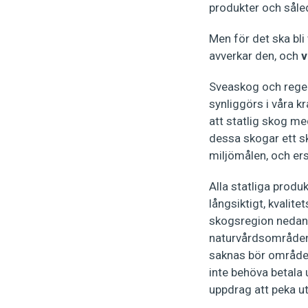
produkter och såled
Men för det ska bli
avverkar den, och
v
Sveaskog och regeri
synliggörs i våra k
att statlig skog m
dessa skogar ett sky
miljömålen, och ers
Alla statliga prod
långsiktigt, kvalit
skogsregion nedan 
naturvårdsområden.
saknas bör områden
inte behöva betala 
uppdrag att peka u