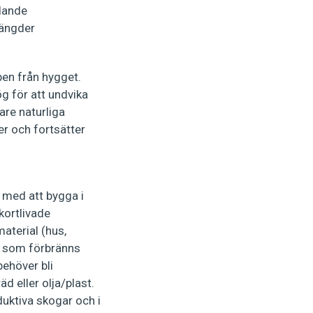
ödande
mängder
pen från hygget.
g för att undvika
are naturliga
r och fortsätter
t med att bygga i
kortlivade
aterial (hus,
r som förbränns
behöver bli
d eller olja/plast.
duktiva skogar och i