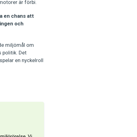
otorer är förbi.
ha en chans att
ningen och
ade miljömål om
politik. Det
spelar en nyckelroll
iljörörelse. Vi