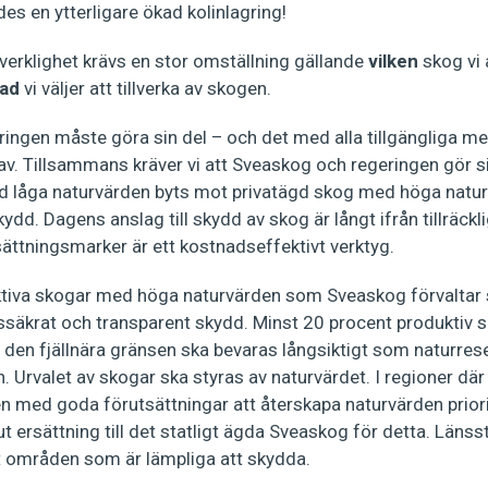
es en ytterligare ökad kolinlagring!
 verklighet krävs en stor omställning gällande
vilken
skog vi 
ad
vi väljer att tillverka av skogen.
ngen måste göra sin del – och det med alla tillgängliga med
rav. Tillsammans kräver vi att Sveaskog och regeringen gör si
ed låga naturvärden byts mot privatägd skog med höga natur
dd. Dagens anslag till skydd av skog är långt ifrån tillräckli
ättningsmarker är ett kostnadseffektivt verktyg.
uktiva skogar med höga naturvärden som Sveaskog förvaltar 
etssäkrat och transparent skydd. Minst 20 procent produktiv s
den fjällnära gränsen ska bevaras långsiktigt som naturrese
 Urvalet av skogar ska styras av naturvärdet. I regioner dä
 med goda förutsättningar att återskapa naturvärden priori
ut ersättning till det statligt ägda Sveaskog för detta. Länss
t områden som är lämpliga att skydda.