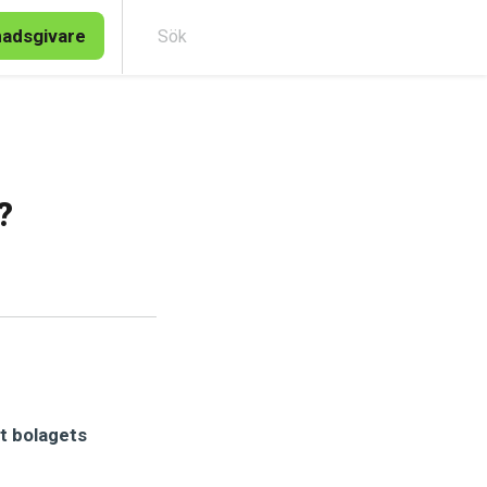
nadsgivare
Sök
?
tt bolagets