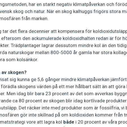
ingsmetoden, har en starkt negativ klimat­påverkan och för
vensk skog och natur. När en skog kalhuggs frigörs stora 
atmosfären från marken.
g tar det flera decennier att kompensera för koldioxidutsläp
e eftersom den ackumulerade koldioxidhalten redan är för hö
kter. Trädplantager lagrar dessutom mindre kol än den tidig
da naturskogar mellan 800-5000 år gamla har stora kollage
era som kolsänkor.
ka av skogen?
 visat sig kunna ge 5,6 gånger mindre klimatpåverkan jämför
tt förädla skogens värden på ett mer hållbart sätt än att göra 
. Men idag blir bara 23 procent av det som avverkas byggm
rande ca 80 procent av skogen blir idag kortlivade produkte
tsläpp. Det räcker inte med produkter som är fossilfria, vi 
osfären gör inte skillnad på om koldioxiden kommer från trä
imatstrategi vore att lagra kol
både
i 20 procent av våra pro