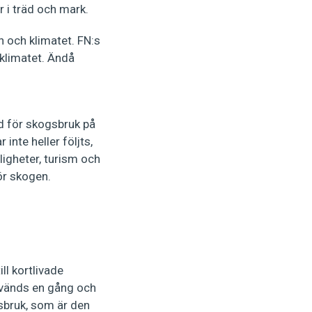
i träd och mark.
n och klimatet. FN:s
klimatet. Ändå
d för skogsbruk på
 inte heller följts,
jligheter, turism och
ör skogen.
ll kortlivade
vänds en gång och
s­bruk, som är den