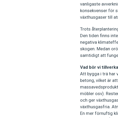
vanligaste avverkn
konsekvenser för s
växthusgaser till 
Trots återplanterin
Den tiden finns int
negativa klimateffe
skogen. Medan orör
samtidigt att fung
Vad bör vi tillver
Att bygga i trä har
betong, vilket är a
massavedsprodukter
möbler osv). Reste
och ger växthusgasu
växthusgasfria. Atm
En mer förnuftig kl