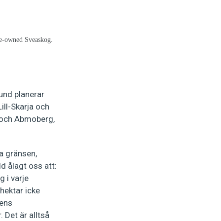
ate-owned Sveaskog.
tund planerar
ill-Skarja och
, och Abmoberg,
a gränsen,
d ålagt oss att:
 i varje
hektar icke
gens
 Det är alltså