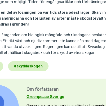
ge som möjligt. Tiden för engångsartiklar och förbränningsm
i en del av lösningen på vår tids stora ödesfrågor. Ska vi 
rändringarna och förlusten av arter måste skogsförvalt
dras i grunden!
la åtaganden om biologisk mångfald och riksdagens beslut
Ett rikt växt och djurliv kommer inte kunna nås med dagens 
 att vända utvecklingen. Regeringen kan se till att Sveaskog 
ill ett hållbart skogsbruk och för skydd av våra skogar.
#
skyddaskogen
Om författaren
Greenpeace Sverige
Greenpeace är idag världens största oberoende m