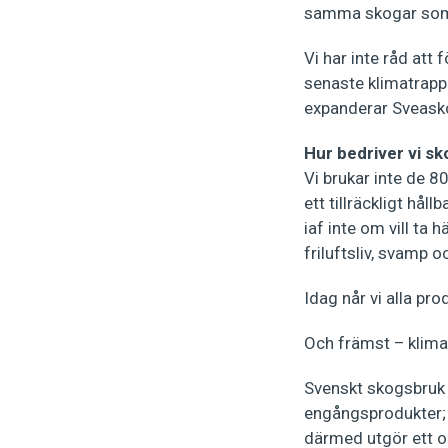
samma skogar som u
Vi har inte råd att
senaste klimatrapp
expanderar Sveasko
Hur bedriver vi sk
Vi brukar inte de 
ett tillräckligt håll
iaf inte om vill ta 
friluftsliv, svamp 
Idag når vi alla pr
Och främst – klimat
Svenskt skogsbruk är
engångsprodukter;
därmed utgör ett om