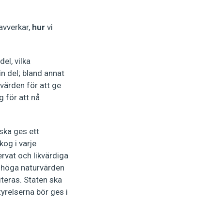
avverkar,
hur
vi
el, vilka
n del; bland annat
värden för att ge
g för att nå
ska ges ett
kog i varje
rvat och likvärdiga
r höga naturvärden
teras. Staten ska
tyrelserna bör ges i