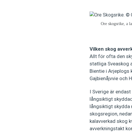
Ore skogsrike, a l
Vilken skog avver
Allt för ofta den s
statliga Sveaskog a
Bientie i Arjeplog
Gajbienåjvvie och 
I Sverige är endas
långsiktigt skyddad
långsiktigt skydda 
skogsregion, nedanf
kalavverkad skog k
avverkningstakt kom