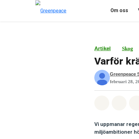
Om oss
Artikel
Skog
Varför kr
Greenpeace S
februari 28, 2
Dela på Wha
Dela 
Vi uppmanar regeri
miljöambitioner hö