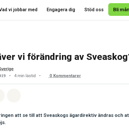
Bli må
Vad vi jobbar med
Engagera dig
Stöd oss
äver vi förändring av Sveaskog
verige
•
4 min lästid
•
0
Kommentarer
019
tsapp
på Facebook
Dela via Email
Share on Bluesky
ngen att se till att Sveaskogs ägardirektiv ändras och a
js.