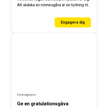
Att skänka en minnesgåva är en hyllning till
både den bortgångne och till vår vackra men
sårbara planet. När du ger en minnesgåva
får du ett fint minnesblad att lämna vid
Engagera dig
begravningen.
Greenpeace
Ge en gratulationsgåva