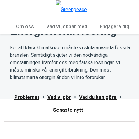
Öp
Meny
Om oss
Vad vi jobbar med
Engagera dig
Energieffektivisering
För att klara klimatkrisen måste vi sluta använda fossila
bränslen. Samtidigt skjuter vi den nödvändiga
omställningen framför oss med falska lösningar. Vi
måste minska vår energiförbrukning. Den mest
klimatsmarta energin är den vi inte förbrukar.
Problemet
•
Vad vi gör
•
Vad du kan göra
•
Senaste nytt