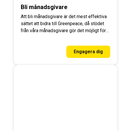
Bli månadsgivare
Att bli månadsgivare är det mest effektiva
sättet att bidra till Greenpeace, då stödet
från våra månadsgivare gör det möjligt för
oss att planera långsiktigt kampanjarbete
som är avgörande för att kunna vinna
livsviktiga segrar för miljön.
Engagera dig