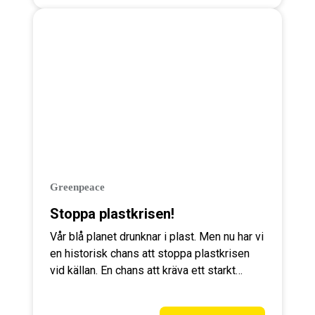
Greenpeace
Stoppa plastkrisen!
Vår blå planet drunknar i plast. Men nu har vi
en historisk chans att stoppa plastkrisen
vid källan. En chans att kräva ett starkt
global plastavtal som stoppar katastrofen.
Stötta Greenpeace arbete för världens hav