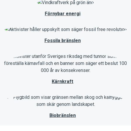
Förnybar energi
Fossila bränslen
Kärnkraft
Biobränslen