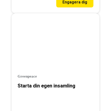
– ge ett bidrag till Plastkampen idag
Engagera dig
:blue_heart:
Greenpeace
Starta din egen insamling