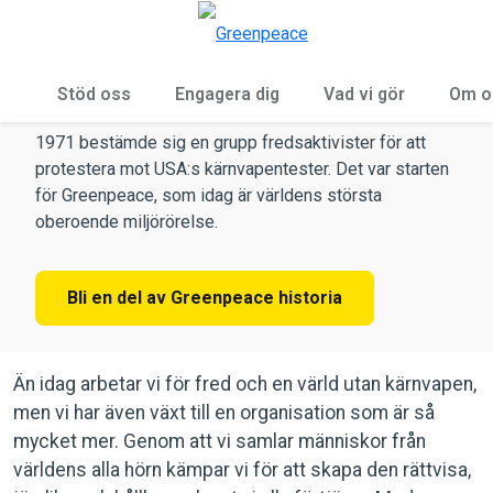
Öp
Meny
Vår historia
Stöd oss
Engagera dig
Vad vi gör
Om o
1971 bestämde sig en grupp fredsaktivister för att
protestera mot USA:s kärnvapentester. Det var starten
för Greenpeace, som idag är världens största
oberoende miljörörelse.
Bli en del av Greenpeace historia
Än idag arbetar vi för fred och en värld utan kärnvapen,
men vi har även växt till en organisation som är så
mycket mer. Genom att vi samlar människor från
världens alla hörn kämpar vi för att skapa den rättvisa,