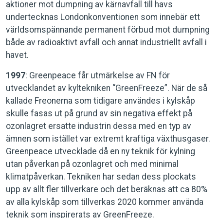
aktioner mot dumpning av kärnavfall till havs
undertecknas Londonkonventionen som innebär ett
världsomspännande permanent förbud mot dumpning
både av radioaktivt avfall och annat industriellt avfall i
havet.
1997
: Greenpeace får utmärkelse av FN för
utvecklandet av kyltekniken “GreenFreeze”. När de så
kallade Freonerna som tidigare användes i kylskåp
skulle fasas ut på grund av sin negativa effekt på
ozonlagret ersatte industrin dessa med en typ av
ämnen som istället var extremt kraftiga växthusgaser.
Greenpeace utvecklade då en ny teknik för kylning
utan påverkan på ozonlagret och med minimal
klimatpåverkan. Tekniken har sedan dess plockats
upp av allt fler tillverkare och det beräknas att ca 80%
av alla kylskåp som tillverkas 2020 kommer använda
teknik som inspirerats av GreenFreeze.