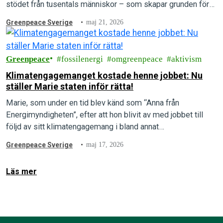
stödet från tusentals människor – som skapar grunden för
mer vild natur, förnybar energi och rent dricksvatten till oss
Greenpeace Sverige
maj 21, 2026
alla.
Greenpeace
fossilenergi
omgreenpeace
aktivism
Klimatengagemanget kostade henne jobbet: Nu
ställer Marie staten inför rätta!
Marie, som under en tid blev känd som “Anna från
Energimyndigheten”, efter att hon blivit av med jobbet till
följd av sitt klimatengagemang i bland annat
Rebellmammorna, skriver här om…
Greenpeace Sverige
maj 17, 2026
Läs mer