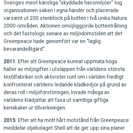
Sveriges mest känsliga “skyddade havsmiljöer” tog
organisationen saken i egna händer och placerade
varsamt ut 200 stenblock på botten i två unika Natura
2000-områden. Aktionen omöjliggjorde bottentrålning
och det fastslogs senare av miljödomstolen att det
Greenpeace hade genomfört var en “laglig
bevarandeåtgärd”.
2011
: Efter att Greenpeace kunnat uppmäta höga
halter av miljögifter i utsläppen från världens största
textilfabriker och aktivister runt om i världen fredligt
konfronterat världens ledande klädkedjor på grund av
deras roll i miljöförstöringen, lovade många av
världens klädjättar att fasa ut samtliga giftiga
kemikalier ur tillverkningen.
2015
: Efter att ha mött hårt motstånd från Greenpeace
meddelar oljebolaget Shell att de ger upp sina planer