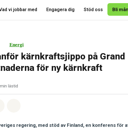
Bli må
Vad vi jobbar med
Engagera dig
Stöd oss
Energi
anför kärnkraftsjippo på Grand
tnaderna för ny kärnkraft
 min lästid
tsapp
på Facebook
Dela via Email
Share on Bluesky
eriges regering, med stöd av Finland, en konferens för a