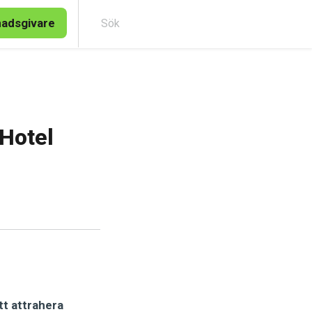
nadsgivare
Sök
 Hotel
tt attrahera