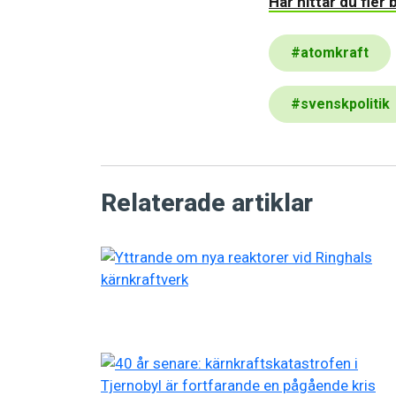
Här hittar du fler 
#
atomkraft
#
svenskpolitik
Relaterade artiklar