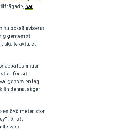
tillfrågade,
har
en nu också aviserat
yldig gentemot
 skulle avta, ett
 snabba lösningar
stöd för sitt
riva igenom en lag
ik än denna, säger
p en 6×6 meter stor
y” för att
lle vara.