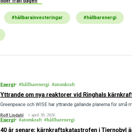
bilder från dagen
#
hållbarainvesteringar
#
hållbarenergi
Energi
hållbarenergi
atomkraft
Yttrande om nya reaktorer vid Ringhals kärnkraf
Greenpeace och WISE har yttrande gällande planerna för små mo
Rolf Lindahl
april 30, 2026
Energi
atomkraft
hållbarenergi
40 år senare: kärnkraftskatastrofen i Tjernobyl 