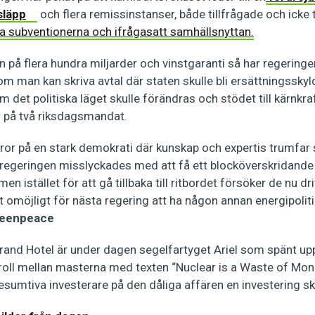
släpp
och flera remissinstanser, både tillfrågade och icke 
ma subventionerna och ifrågasatt samhällsnyttan.
n på flera hundra miljarder och vinstgaranti så har regering
 om man kan skriva avtal där staten skulle bli ersättningssk
 det politiska läget skulle förändras och stödet till kärnkraft
r på två riksdagsmandat.
tror på en stark demokrati där kunskap och expertis trumfar
regeringen misslyckades med att få ett blocköverskridande 
men istället för att gå tillbaka till ritbordet försöker de nu d
 omöjligt för nästa regering att ha någon annan energipolit
Greenpeace
 Grand Hotel är under dagen segelfartyget Ariel som spänt up
ll mellan masterna med texten “Nuclear is a Waste of Mone
mtiva investerare på den dåliga affären en investering sku