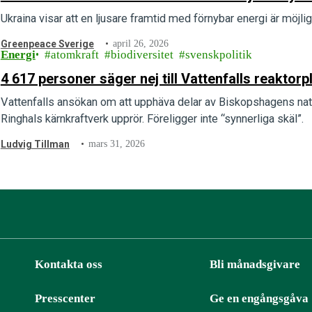
Ukraina visar att en ljusare framtid med förnybar energi är möjlig 
Greenpeace Sverige
april 26, 2026
Energi
atomkraft
biodiversitet
svenskpolitik
4 617 personer säger nej till Vattenfalls reaktorp
Vattenfalls ansökan om att upphäva delar av Biskopshagens natur
Ringhals kärnkraftverk upprör. Föreligger inte “synnerliga skäl”.
Ludvig Tillman
mars 31, 2026
Kontakta oss
Bli månadsgivare
Presscenter
Ge en engångsgåva