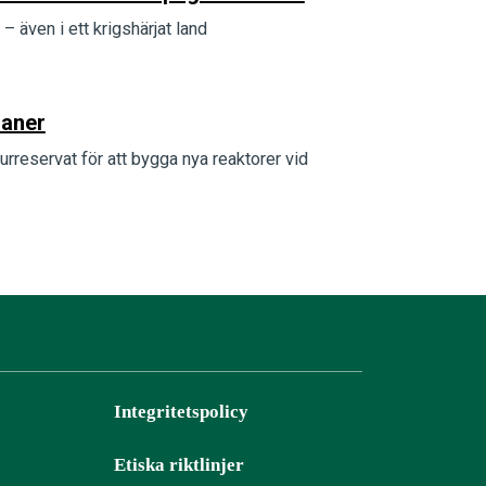
– även i ett krigshärjat land
laner
reservat för att bygga nya reaktorer vid
Integritetspolicy
Etiska riktlinjer