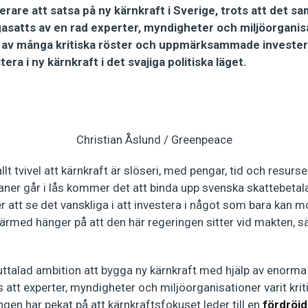
rare att satsa på ny kärnkraft i Sverige, trots att det 
ågasatts av en rad experter, myndigheter och miljöorganis
 av många kritiska röster och uppmärksammade invester
tera i ny kärnkraft i det svajiga politiska läget.
Christian Åslund / Greenpeace
lt tvivel att kärnkraft är slöseri, med pengar, tid och resurs
ner går i lås kommer det att binda upp svenska skattebetala
att se det vanskliga i att investera i något som bara kan m
ärmed hänger på att den här regeringen sitter vid makten, 
uttalad ambition att bygga ny kärnkraft med hjälp av enorm
s att experter, myndigheter och miljöorganisationer varit kriti
en har pekat på att kärnkraftsfokuset leder till en
fördröjd