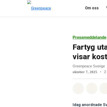
Om oss
Pressmeddelande
Fartyg ut
visar kos
Greenpeace Sverige
•
2
oktober 7, 2025
Dela på Wha
Dela 
Idag anordnade Sv