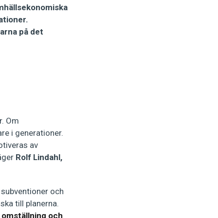
samhällsekonomiska
ationer.
arna på det
er. Om
re i generationer.
otiveras av
säger
Rolf Lindahl,
a subventioner och
ska till planerna.
 omställning och