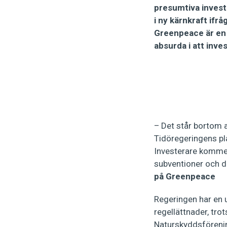
presumtiva investe
i ny kärnkraft ifr
Greenpeace är en
absurda i att inves
– Det står bortom al
Tidöregeringens pla
Investerare kommer 
subventioner och d
på Greenpeace
Regeringen har en 
regellättnader, trot
Naturskyddsförening