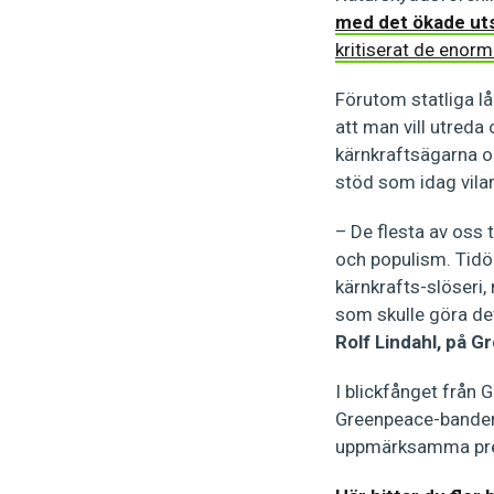
med det ökade ut
kritiserat de enor
Förutom statliga lå
att man vill utreda
kärnkraftsägarna om
stöd som idag vila
– De flesta av oss 
och populism. Tidö
kärnkrafts-slöseri, 
som skulle göra det
Rolf Lindahl, på 
I blickfånget från
Greenpeace-bandero
uppmärksamma presu