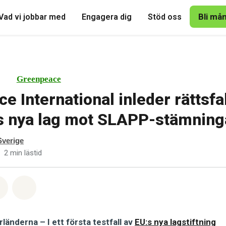
Bli må
Vad vi jobbar med
Engagera dig
Stöd oss
Greenpeace
e International inleder rättsfa
s nya lag mot SLAPP-stämning
verige
2 min lästid
tsapp
på Facebook
Dela via Email
Share on Bluesky
änderna – I ett första testfall av
EU:s nya lagstiftning