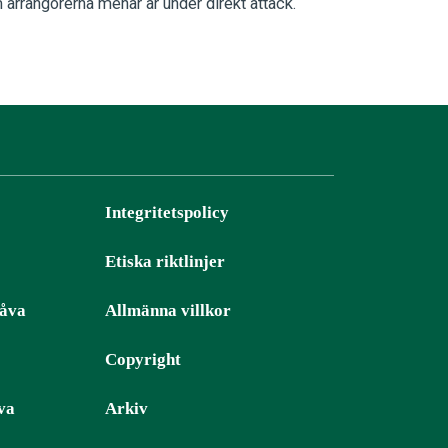
arrangörerna menar är under direkt attack.
Integritetspolicy
Etiska riktlinjer
gåva
Allmänna villkor
Copyright
va
Arkiv