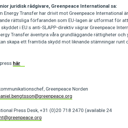
ior juridisk rådgivare, Greenpeace International sa:
 Energy Transfer har drivit mot Greenpeace International är
kande rättsliga förfaranden som EU-lagen är utformat för at
kyddet i EU:s anti-SLAPP-direktiv vägrar Greenpeace Internat
ergy Transfer äventyra våra grundläggande rättigheter och y
 kan skapa ett framtida skydd mot liknande stämningar runt 
 press
här
 kommunikationschef, Greenpeace Norden
aniel.bengtsson@greenpeace.org
tional Press Desk, +31 (0)20 718 2470 (available 24
int@greenpeace.org