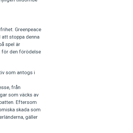
defrihet. Greenpeace
l att stoppa denna
på spel är
a för den förödelse
tiv som antogs i
esse, från
ngar som väcks av
ebatten. Eftersom
onomiska skada som
rländerna, gäller