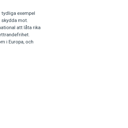
 tydliga exempel
t skydda mot.
ional att låta rika
ttrandefrihet.
om i Europa, och