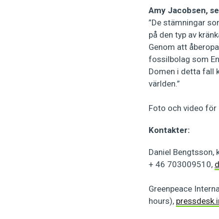
Amy Jacobsen, sen
”De stämningar som
på den typ av krän
Genom att åberopa s
fossilbolag som En
Domen i detta fall
världen.”
Foto och video för
Kontakter:
Daniel Bengtsson,
+ 46 703009510,
d
Greenpeace Interna
hours),
pressdesk.