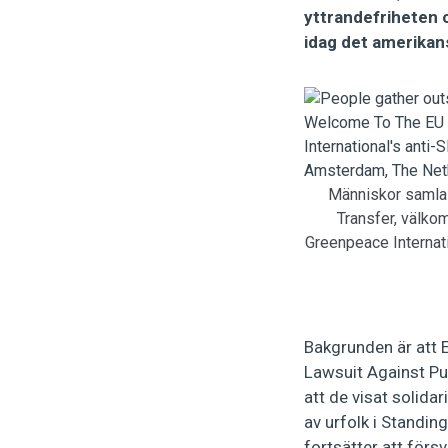
yttrandefriheten 
idag det amerikan
Människor samla
Transfer, välkom
Greenpeace Internat
Bakgrunden är att E
Lawsuit Against Pu
att de visat solid
av urfolk i Standi
fortsätter att förs