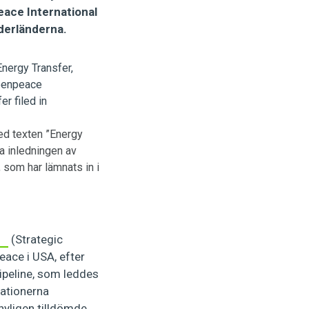
ace International
derländerna.
d texten ”Energy
ra inledningen av
som har lämnats in i
(Strategic
eace i USA, efter
ipeline, som leddes
sationerna
 nyligen tilldömde