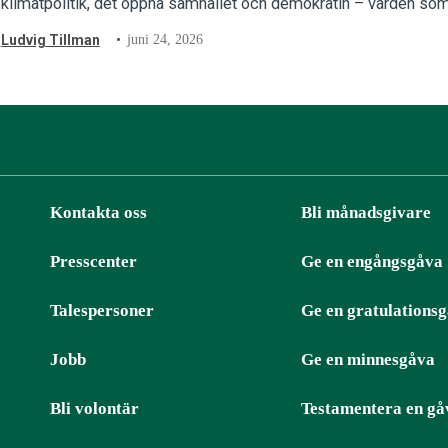
klimatpolitik, det öppna samhället och demokratin – värden som 
Ludvig Tillman
juni 24, 2026
Kontakta oss
Bli månadsgivare
Presscenter
Ge en engångsgåva
ter
RSS
Talespersoner
Ge en gratulations
Jobb
Ge en minnesgåva
Bli volontär
Testamentera en gå