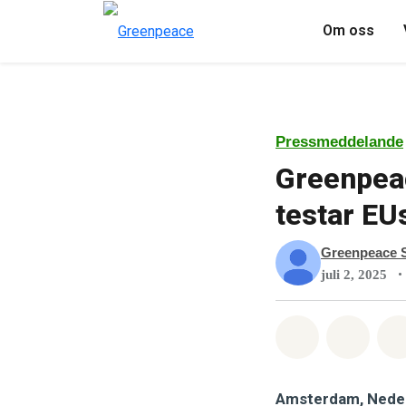
Om oss
Pressmeddelande
Greenpeac
testar EU
Greenpeace S
•
juli 2, 2025
Dela på Wha
Dela 
Amsterdam, Nederl