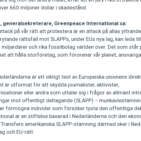
över 660 miljoner dollar i skadestånd.
 generalsekreterare, Greenpeace International sa:
ttack på vår rätt att protestera är en attack på allas yttran
rytande rättsfall mot SLAPPs, under EUs nya lag, kan leda til
 miljardärer och rika fossilbolag världen över. Det som står 
t att hålla storföretag, som förorenar vår planet, ansvarig
derländerna är ett viktigt test av Europeiska unionens direk
et är utformat för att skydda journalister, aktivister,
isationer eller andra som uttalar sig i frågor av allmänt intr
ingar mot offentligt deltagande (SLAPP) – munkavlestämni
ler förmögna individer som försöker tysta den offentliga d
tional är en stiftelse baserad i Nederländerna och den ek
 Transfers amerikanska SLAPP-stämning därmed sker i Nede
ag och EU-rätt.