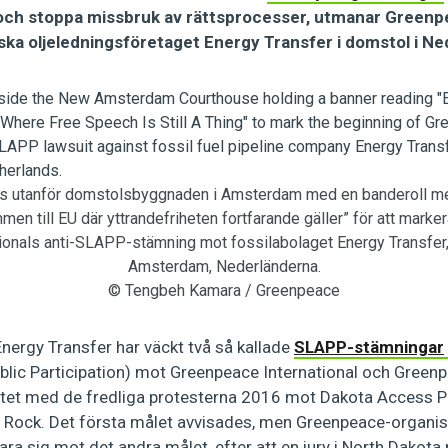
och stoppa missbruk av rättsprocesser, utmanar Greenpe
ska oljeledningsföretaget Energy Transfer i domstol i Ne
s utanför domstolsbyggnaden i Amsterdam med en banderoll me
men till EU där yttrandefriheten fortfarande gäller” för att marke
ionals anti-SLAPP-stämning mot fossilabolaget Energy Transfer, 
Amsterdam, Nederländerna.
© Tengbeh Kamara / Greenpeace
nergy Transfer har väckt två så kallade
SLAPP-stämningar
blic Participation) mot Greenpeace International och Greenp
aritet med de fredliga protesterna 2016 mot Dakota Access P
ng Rock. Det första målet avvisades, men Greenpeace-organi
vara sig mot det andra målet, efter att en jury i North Dakota