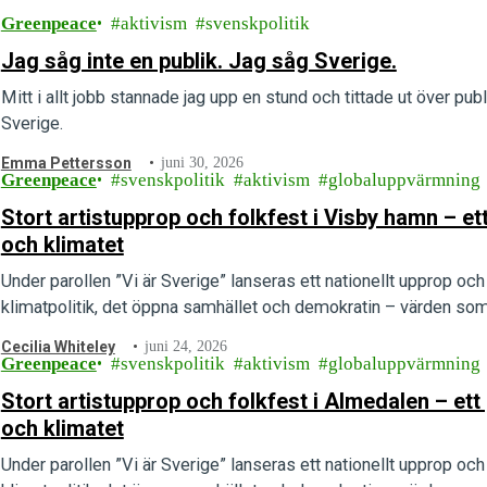
Greenpeace
aktivism
svenskpolitik
Jag såg inte en publik. Jag såg Sverige.
Mitt i allt jobb stannade jag upp en stund och tittade ut över publ
Sverige.
Emma Pettersson
juni 30, 2026
Greenpeace
svenskpolitik
aktivism
globaluppvärmning
Stort artistupprop och folkfest i Visby hamn – 
och klimatet
Under parollen ”Vi är Sverige” lanseras ett nationellt upprop och e
klimatpolitik, det öppna samhället och demokratin – värden som 
Cecilia Whiteley
juni 24, 2026
Greenpeace
svenskpolitik
aktivism
globaluppvärmning
Stort artistupprop och folkfest i Almedalen – e
och klimatet
Under parollen ”Vi är Sverige” lanseras ett nationellt upprop och e