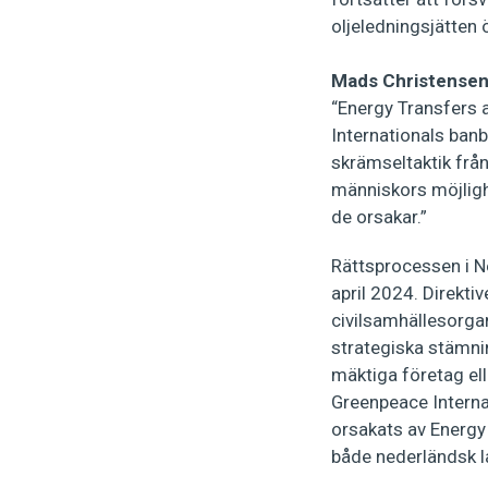
oljeledningsjätten 
Mads Christensen,
“Energy Transfers a
Internationals banb
skrämseltaktik från
människors möjlighe
de orsakar.”
Rättsprocessen i Ne
april 2024. Direktiv
civilsamhällesorgan
strategiska stämn
mäktiga företag el
Greenpeace Interna
orsakats av Energy
både nederländsk l