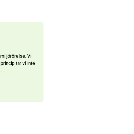
iljörörelse. Vi
rincip tar vi inte
…