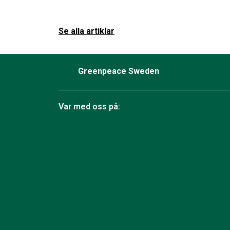
Se alla artiklar
Greenpeace Sweden
Var med oss på:
Facebook
Instagram
Bluesky
TikTok
YouTube
LinkedIn
Twit