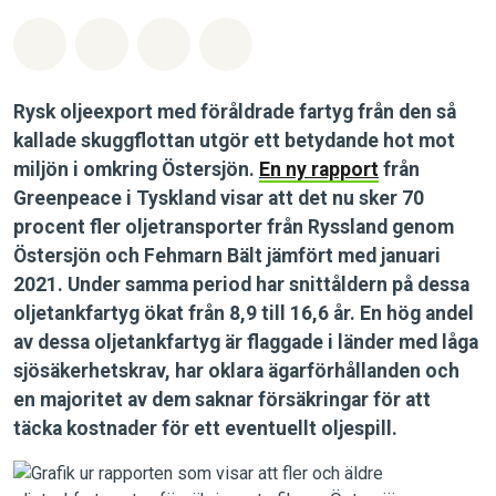
Dela på Whatsapp
Dela på Facebook
Dela via Email
Share on Bluesky
Rysk oljeexport med föråldrade fartyg från den så
kallade skuggflottan utgör ett betydande hot mot
miljön i omkring Östersjön.
En ny rapport
från
Greenpeace i Tyskland visar att det nu sker 70
procent fler oljetransporter från Ryssland genom
Östersjön och Fehmarn Bält jämfört med januari
2021. Under samma period har snittåldern på dessa
oljetankfartyg ökat från 8,9 till 16,6 år. En hög andel
av dessa oljetankfartyg är flaggade i länder med låga
sjösäkerhetskrav, har oklara ägarförhållanden och
en majoritet av dem saknar försäkringar för att
täcka kostnader för ett eventuellt oljespill.