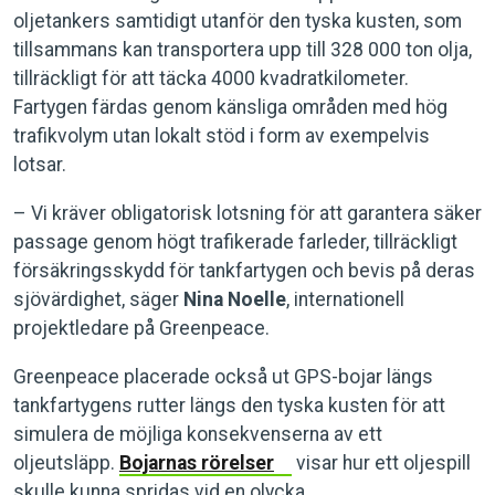
oljetankers samtidigt utanför den tyska kusten, som
tillsammans kan transportera upp till 328 000 ton olja,
tillräckligt för att täcka 4000 kvadratkilometer.
Fartygen färdas genom känsliga områden med hög
trafikvolym utan lokalt stöd i form av exempelvis
lotsar.
– Vi kräver obligatorisk lotsning för att garantera säker
passage genom högt trafikerade farleder, tillräckligt
försäkringsskydd för tankfartygen och bevis på deras
sjövärdighet, säger
Nina Noelle
, internationell
projektledare på Greenpeace.
Greenpeace placerade också ut GPS-bojar längs
tankfartygens rutter längs den tyska kusten för att
simulera de möjliga konsekvenserna av ett
oljeutsläpp.
Bojarnas rörelser
visar hur ett oljespill
skulle kunna spridas vid en olycka.