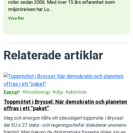
roller sedan 2006. Med över 15 års erfarenhet inom
miljörörelsen har Lu
…
Visa fler
Relaterade artiklar
Energi
fossilenergi
olja
aktivism
Toppmötet i Bryssel: När demokratin och planeten
offras i ett ”paket”
Idag och imorgon hålls ett ödesdigert toppmöte i Bryssel
där EU:s 27 stats- och regeringschefer diskuterar unionens
framtid. Men bakom de diplomatiska fraserna döljer sig en