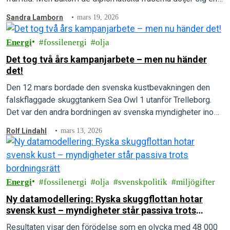
djupt oroande metodik: att…
Sandra Lamborn
mars 19, 2026
Energi
fossilenergi
olja
Det tog två års kampanjarbete – men nu händer
det!
Den 12 mars bordade den svenska kustbevakningen den
falskflaggade skuggtankern Sea Owl 1 utanför Trelleborg.
Det var den andra bordningen av svenska myndigheter inom
en vecka och följde på en…
Rolf Lindahl
mars 13, 2026
Energi
fossilenergi
olja
svenskpolitik
miljögifter
Ny datamodellering: Ryska skuggflottan hotar
svensk kust – myndigheter står passiva trots
bordningsrätt
Resultaten visar den förödelse som en olycka med 48 000