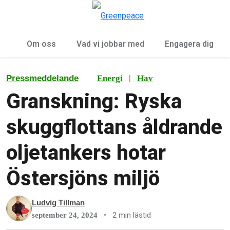
Öp
Meny
Om oss
Vad vi jobbar med
Engagera dig
|
Pressmeddelande
Energi
Hav
Granskning: Ryska
skuggflottans åldrande
oljetankers hotar
Östersjöns miljö
Ludvig Tillman
•
2 min lästid
september 24, 2024