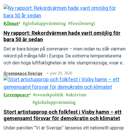
Klimat
globaluppvärmning
fossilenergi
Ny rapport: Rekordvärmen hade varit omöjlig för
bara 50 år sedan
Det är bara början på sommaren – men redan nu slår värmen
rekord på många håll i Europa. De extrema temperaturerna
och den höga luftfuktigheten är inte slumpmässiga, visar en
ny rapport.
Greenpeace Sverige
juni 29, 2026
Greenpeace
svenskpolitik
aktivism
globaluppvärmning
Stort artistupprop och folkfest i Visby hamn – ett
gemensamt försvar för demokratin och klimatet
Under parollen ”Vi är Sverige” lanseras ett nationellt upprop