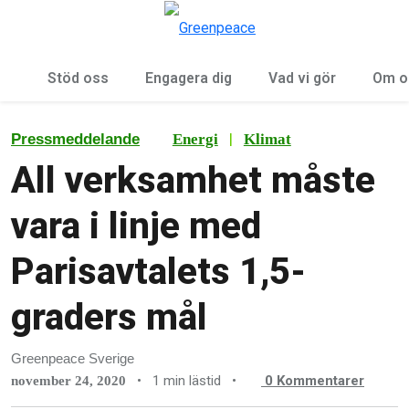
Öp
Meny
Stöd oss
Engagera dig
Vad vi gör
Om o
|
Pressmeddelande
Energi
Klimat
All verksamhet måste
vara i linje med
Parisavtalets 1,5-
graders mål
Greenpeace Sverige
•
1 min lästid
•
0
Kommentarer
november 24, 2020