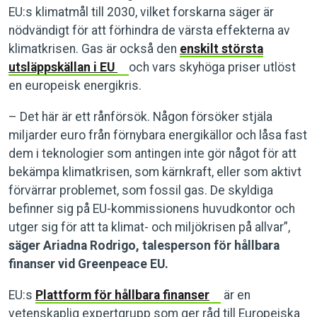
EU:s klimatmål till 2030, vilket forskarna säger är
nödvändigt för att förhindra de värsta effekterna av
klimatkrisen. Gas är också den
enskilt största
utsläppskällan i EU
och vars skyhöga priser utlöst
en europeisk energikris.
– Det här är ett rånförsök. Någon försöker stjäla
miljarder euro från förnybara energikällor och låsa fast
dem i teknologier som antingen inte gör något för att
bekämpa klimatkrisen, som kärnkraft, eller som aktivt
förvärrar problemet, som fossil gas. De skyldiga
befinner sig på EU-kommissionens huvudkontor och
utger sig för att ta klimat- och miljökrisen på allvar”,
säger Ariadna Rodrigo, talesperson för hållbara
finanser vid Greenpeace EU.
EU:s
Plattform för hållbara finanser
är en
vetenskaplig expertgrupp som ger råd till Europeiska