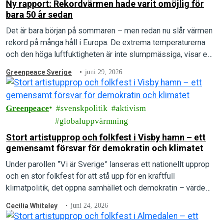
Ny rapport: Rekordvärmen hade varit omöjlig för
bara 50 år sedan
Det är bara början på sommaren – men redan nu slår värmen
rekord på många håll i Europa. De extrema temperaturerna
och den höga luftfuktigheten är inte slumpmässiga, visar en
ny rapport.
Greenpeace Sverige
juni 29, 2026
Greenpeace
svenskpolitik
aktivism
globaluppvärmning
Stort artistupprop och folkfest i Visby hamn – ett
gemensamt försvar för demokratin och klimatet
Under parollen ”Vi är Sverige” lanseras ett nationellt upprop
och en stor folkfest för att stå upp för en kraftfull
klimatpolitik, det öppna samhället och demokratin – värden
som arrangörerna menar är under direkt attack.
Cecilia Whiteley
juni 24, 2026