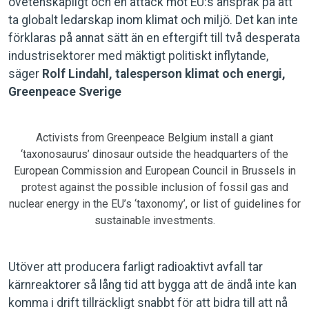
ovetenskapligt och en attack mot EU:s anspråk på att
ta globalt ledarskap inom klimat och miljö. Det kan inte
förklaras på annat sätt än en eftergift till två desperata
industrisektorer med mäktigt politiskt inflytande,
säger
Rolf Lindahl, talesperson klimat och energi,
Greenpeace Sverige
Activists from Greenpeace Belgium install a giant
‘taxonosaurus’ dinosaur outside the headquarters of the
European Commission and European Council in Brussels in
protest against the possible inclusion of fossil gas and
nuclear energy in the EU’s ‘taxonomy’, or list of guidelines for
sustainable investments.
Utöver att producera farligt radioaktivt avfall tar
kärnreaktorer så lång tid att bygga att de ändå inte kan
komma i drift tillräckligt snabbt för att bidra till att nå