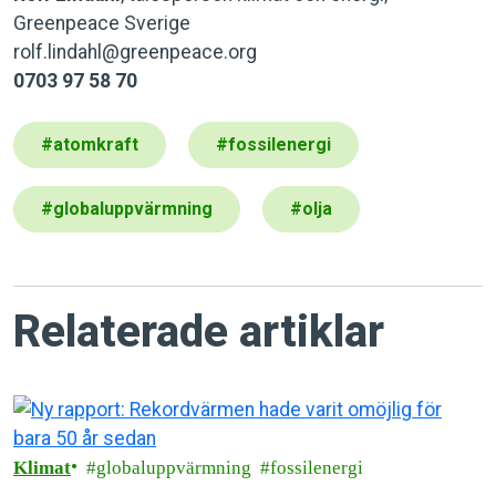
Greenpeace Sverige
rolf.lindahl@greenpeace.org
0703 97 58 70
#
atomkraft
#
fossilenergi
#
globaluppvärmning
#
olja
Relaterade artiklar
Klimat
globaluppvärmning
fossilenergi