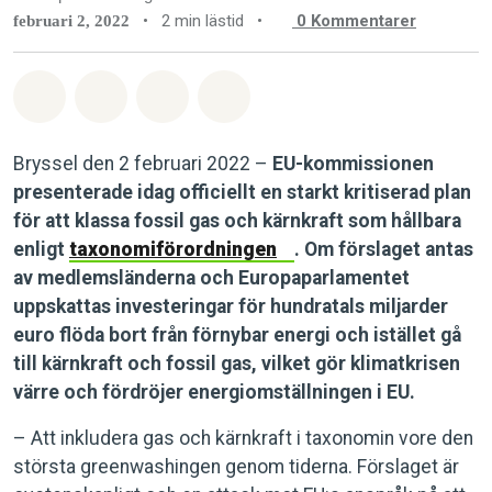
•
2 min lästid
•
0
Kommentarer
februari 2, 2022
Dela på Whatsapp
Dela på Facebook
Dela via Email
Share on Bluesky
Bryssel den 2 februari 2022 –
EU-kommissionen
presenterade idag officiellt en starkt kritiserad plan
för att klassa fossil gas och kärnkraft som hållbara
enligt
taxonomiförordningen
. Om förslaget antas
av medlemsländerna och Europaparlamentet
uppskattas investeringar för hundratals miljarder
euro flöda bort från förnybar energi och istället gå
till kärnkraft och fossil gas, vilket gör klimatkrisen
värre och fördröjer energiomställningen i EU.
– Att inkludera gas och kärnkraft i taxonomin vore den
största greenwashingen genom tiderna. Förslaget är