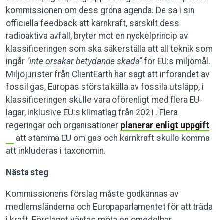
kommissionen om dess gröna agenda. De sa i sin
officiella feedback att kärnkraft, särskilt dess
radioaktiva avfall, bryter mot en nyckelprincip av
klassificeringen som ska säkerställa att all teknik som
ingår
”inte orsakar betydande skada”
för EU:s miljömål.
Miljöjurister från ClientEarth har sagt att införandet av
fossil gas, Europas största källa av fossila utsläpp, i
klassificeringen skulle vara oförenligt med flera EU-
lagar, inklusive EU:s klimatlag från 2021. Flera
regeringar och organisationer
planerar enligt uppgift
att stämma EU om gas och kärnkraft skulle komma
att inkluderas i taxonomin.
Nästa steg
Kommissionens förslag måste godkännas av
medlemsländerna och Europaparlamentet för att träda
i kraft. Förslaget väntas möta en omedelbar