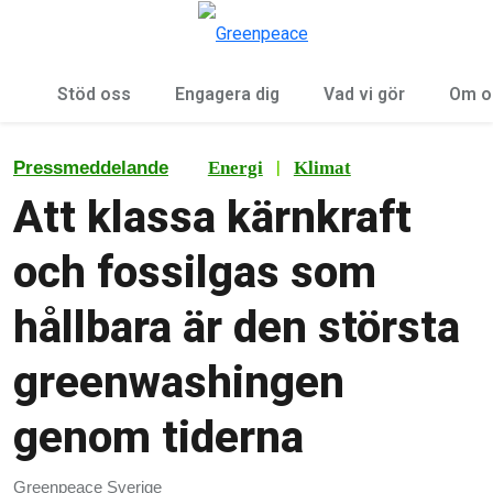
Öp
Meny
Stöd oss
Engagera dig
Vad vi gör
Om o
|
Pressmeddelande
Energi
Klimat
Att klassa kärnkraft
och fossilgas som
hållbara är den största
greenwashingen
genom tiderna
Greenpeace Sverige