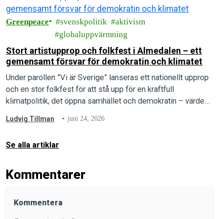
Greenpeace
svenskpolitik
aktivism
globaluppvärmning
Stort artistupprop och folkfest i Almedalen – ett
gemensamt försvar för demokratin och klimatet
Under parollen ”Vi är Sverige” lanseras ett nationellt upprop
och en stor folkfest för att stå upp för en kraftfull
klimatpolitik, det öppna samhället och demokratin – värden
som arrangörerna menar är under direkt attack.
Ludvig Tillman
juni 24, 2026
Se alla artiklar
Kommentarer
Kommentera