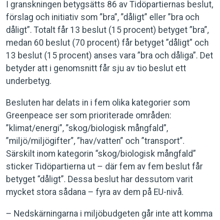
I granskningen betygsätts 86 av Tidöpartiernas beslut,
förslag och initiativ som ”bra”, ”dåligt” eller ”bra och
dåligt”. Totalt får 13 beslut (15 procent) betyget ”bra”,
medan 60 beslut (70 procent) får betyget ”dåligt” och
13 beslut (15 procent) anses vara ”bra och dåliga”. Det
betyder att i genomsnitt får sju av tio beslut ett
underbetyg.
Besluten har delats in i fem olika kategorier som
Greenpeace ser som prioriterade områden:
”klimat/energi”, ”skog/biologisk mångfald”,
”miljö/miljögifter”, ”hav/vatten” och ”transport”.
Särskilt inom kategorin “skog/biologisk mångfald”
sticker Tidöpartierna ut – där fem av fem beslut får
betyget “dåligt”. Dessa beslut har dessutom varit
mycket stora sådana – fyra av dem på EU-nivå.
– Nedskärningarna i miljöbudgeten går inte att komma