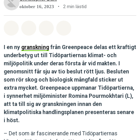
•
2 min lästid
oktober 16, 2023
Dela på Whatsapp
Dela på Facebook
Dela via Email
Share on Bluesky
I en ny
granskning
från Greenpeace delas ett kraftigt
underbetyg ut till Tidöpartiernas klimat- och
miljöpolitik under deras första år vid makten. I
genomsnitt får sju av tio beslut rött ljus. Besluten
som rör skog och biologisk mångfald sticker ut
extra mycket. Greenpeace uppmanar Tidöpartierna,
i synnerhet miljöminister Romina Pourmokhtari (L),
att ta till sig av granskningen innan den
klimatpolitiska handlingsplanen presenteras senare
i höst.
– Det som är fascinerande med Tidöpartiernas