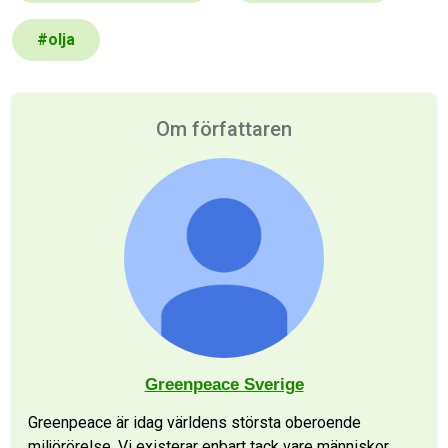
#
olja
Om författaren
Greenpeace Sverige
Greenpeace är idag världens största oberoende
miljörörelse. Vi existerar enbart tack vare människor