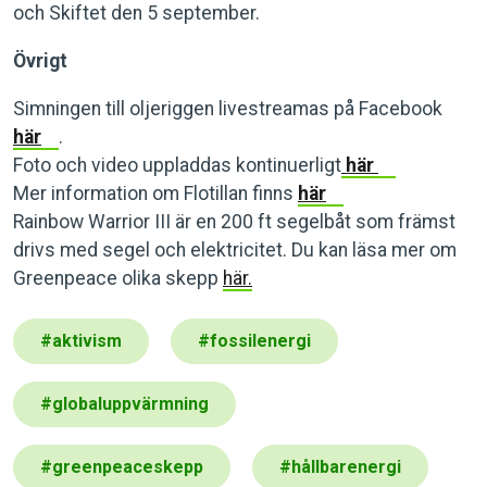
och Skiftet den 5 september.
Övrigt
Simningen till oljeriggen livestreamas på Facebook
här
.
Foto och video uppladdas kontinuerligt
här
Mer information om Flotillan finns
här
Rainbow Warrior III är en 200 ft segelbåt som främst
drivs med segel och elektricitet. Du kan läsa mer om
Greenpeace olika skepp
här.
#
aktivism
#
fossilenergi
#
globaluppvärmning
#
greenpeaceskepp
#
hållbarenergi