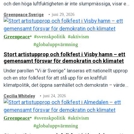
och den höga luftfuktigheten är inte slumpmässiga, visar en
ny rapport.
Greenpeace Sverige
juni 29, 2026
Greenpeace
svenskpolitik
aktivism
globaluppvärmning
Stort artistupprop och folkfest i Visby hamn – ett
gemensamt försvar för demokratin och klimatet
Under parollen ”Vi är Sverige” lanseras ett nationellt upprop
och en stor folkfest för att stå upp för en kraftfull
klimatpolitik, det öppna samhället och demokratin – värden
som arrangörerna menar är under direkt attack.
Cecilia Whiteley
juni 24, 2026
Greenpeace
svenskpolitik
aktivism
globaluppvärmning