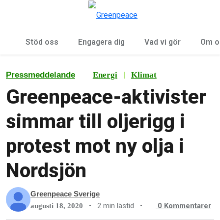
Öp
Meny
Stöd oss
Engagera dig
Vad vi gör
Om o
|
Pressmeddelande
Energi
Klimat
Greenpeace-aktivister
simmar till oljerigg i
protest mot ny olja i
Nordsjön
Greenpeace Sverige
•
2 min lästid
•
0
Kommentarer
augusti 18, 2020