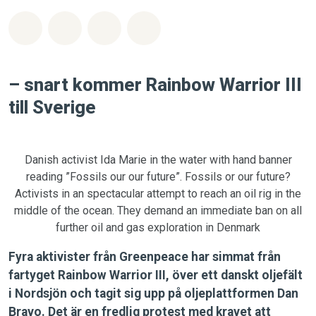
Dela på Whatsapp
Dela på Facebook
Dela via Email
Share on Bluesky
– snart kommer Rainbow Warrior III
till Sverige
Danish activist Ida Marie in the water with hand banner
reading ”Fossils our our future”. Fossils or our future?
Activists in an spectacular attempt to reach an oil rig in the
middle of the ocean. They demand an immediate ban on all
further oil and gas exploration in Denmark
Fyra aktivister från Greenpeace har simmat från
fartyget Rainbow Warrior III, över ett danskt oljefält
i Nordsjön och tagit sig upp på oljeplattformen Dan
Bravo. Det är en fredlig protest med kravet att