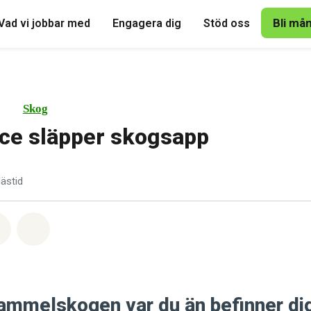
Bli må
Vad vi jobbar med
Engagera dig
Stöd oss
Skog
ce släpper skogsapp
lästid
tsapp
på Facebook
Dela via Email
Share on Bluesky
 gammelskogen var du än befinner di