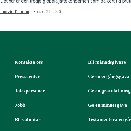
Det här är den tredje globala jättekoncernen som på kort tid bru
Ludvig Tillman
mars 31, 2026
Kontakta oss
Bli månadsgivare
Presscenter
Ge en engångsgåva
ter
RSS
Talespersoner
Ge en gratulations
Jobb
Ge en minnesgåva
Bli volontär
Testamentera en gå