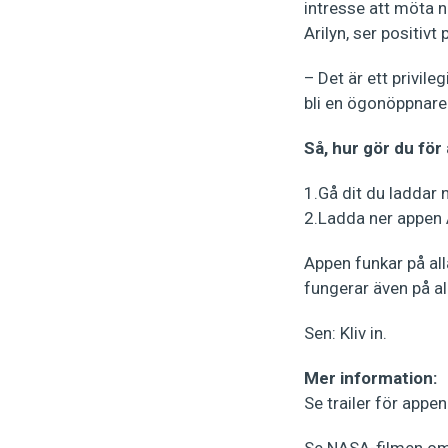
intresse att möta n
Arilyn, ser positiv
– Det är ett privile
bli en ögonöppnare
Så, hur gör du för
1.Gå dit du laddar 
2.Ladda ner appen A
Appen funkar på al
fungerar även på al
Sen: Kliv in.
Mer information:
Se trailer för appe