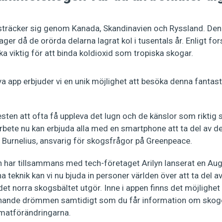
sträcker sig genom Kanada, Skandinavien och Ryssland. De
lager då de orörda delarna lagrat kol i tusentals år. Enligt fo
ka viktig för att binda koldioxid som tropiska skogar.
 app erbjuder vi en unik möjlighet att besöka denna fanta
esten att ofta få uppleva det lugn och de känslor som riktig 
ete nu kan erbjuda alla med en smartphone att ta del av d
na Burnelius, ansvarig för skogsfrågor på Greenpeace.
har tillsammans med tech-företaget Arilyn lanserat en Au
a teknik kan vi nu bjuda in personer världen över att ta del a
 norra skogsbältet utgör. Inne i appen finns det möjlighet a
nande drömmen samtidigt som du får information om skogen
imatförändringarna.