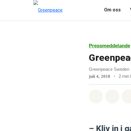
Om oss
Pressmeddelande
Greenpea
Greenpeace Sweden
•
2 min 
juli 4, 2018
Dela på Wha
Dela 
– Kliv in i