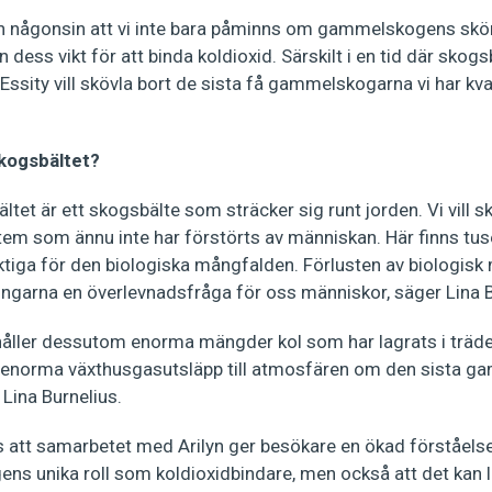
 än någonsin att vi inte bara påminns om gammelskogens skö
 dess vikt för att binda koldioxid. Särskilt i en tid där skog
sity vill skövla bort de sista få gammelskogarna vi har kvar
skogsbältet?
ltet är ett skogsbälte som sträcker sig runt jorden. Vi vill s
tem som ännu inte har förstörts av människan. Här finns tus
ktiga för den biologiska mångfalden. Förlusten av biologisk
ngarna en överlevnadsfråga för oss människor, säger Lina B
åller dessutom enorma mängder kol som har lagrats i träd
a enorma växthusgasutsläpp till atmosfären om den sista g
 Lina Burnelius.
att samarbetet med Arilyn ger besökare en ökad förståelse
ens unika roll som koldioxidbindare, men också att det kan 