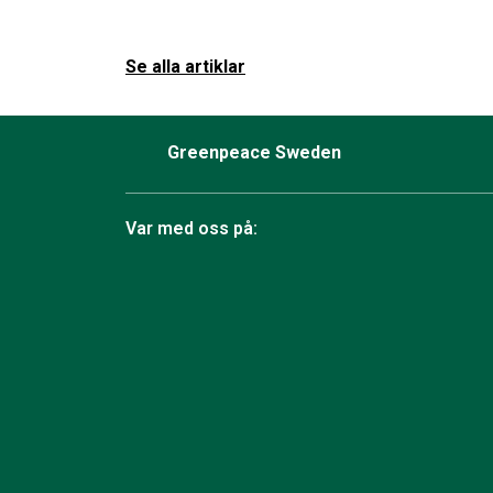
Se alla artiklar
Greenpeace Sweden
Var med oss på:
Facebook
Instagram
Bluesky
TikTok
YouTube
LinkedIn
Twit