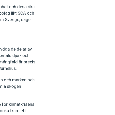
nhet och dess rika
sbolag likt SCA och
 i Sverige, säger
kydda de delar av
entals djur- och
 mångfald är precis
urnelius.
en och marken och
amla skogen
 för klimatkrisens
locka fram ett