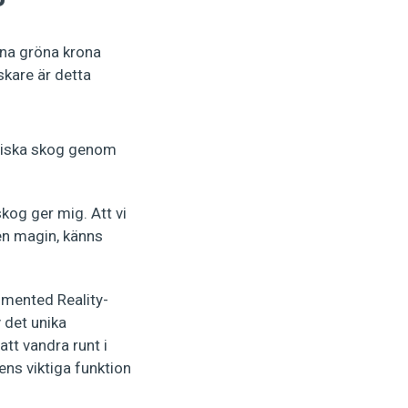
nna gröna krona
rskare är detta
stiska skog genom
skog ger mig. Att vi
en magin, känns
gmented Reality-
v det unika
tt vandra runt i
s viktiga funktion