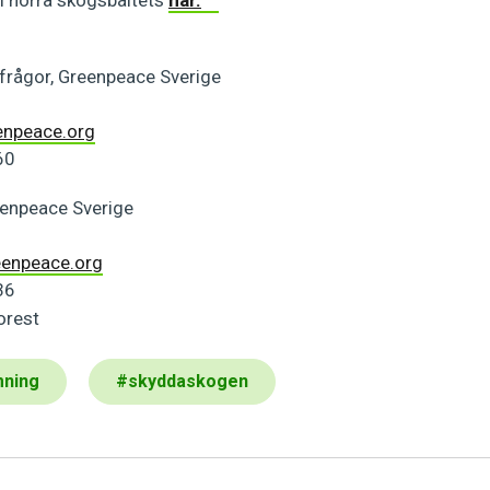
 norra skogsbältets
här.
frågor, Greenpeace Sverige
enpeace.org
60
enpeace Sverige
eenpeace.org
36
mning
#
skyddaskogen