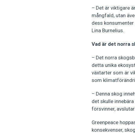
– Det är viktigare
mångfald, utan även
dess konsumenter Es
Lina Burnelius.
Vad är det norra 
– Det norra skogsbä
detta unika ekosys
växtarter som är vi
som klimatförändri
– Denna skog inneh
det skulle innebär
försvinner, avslutar
Greenpeace hoppas 
konsekvenser, skog