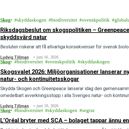
Skog
skyddaskogen
biodiversitet
svenskpolitik
global
Riksdagsbeslut om skogspolitiken – Greenpeace 
skyddsvärd natur
Besluten riskerar att få allvarliga konsekvenser för svensk bi
Ludvig Tillman
juni 16, 2026
Skog
biodiversitet
svenskpolitik
skyddaskogen
Skogsvalet 2026: Miljöorganisationer lanserar n
natur- och kontinuitetsskogar
Skydda Skogen och Greenpeace lanserar idag den gemensamma
omedelbart avverkningsstopp i alla Sveriges natur- och kontinui
Ludvig Tillman
juni 10, 2026
Skog
biodiversitet
skyddaskogen
segrar
L’Oréal bryter med SCA – bolaget tappar ännu en