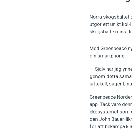
Norra skogsbältet 
utgör ett unikt kol-
skogsbälte minst li
Med Greenpeace nya
din smartphone!
– Själv har jag ynn
genom detta samarb
jättekul!, säger Li
Greenpeace Norden 
app. Tack vare denn
ekosystemet som det
den John Bauer-lik
för att bekämpa kl