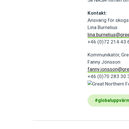
Se NASA-filmen om
Kontakt:
Ansvarig för skogs
Lina Burnelius
lina.burnelius@gre
+46 (0)72 214 43 
Kommunikatör, Gre
Fanny Jönsson
fanny.jonsson@gr
+46 (0)70 283 30 
#
globaluppvär