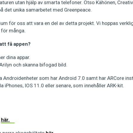
aturen utan hjälp av smarta telefoner. Otso Kähönen, Creativ
t på det unika samarbetet med Greenpeace.
gium för oss att vara en del av detta projekt. Vi hoppas verkl
 för många.
 att få appen?
ner dina appar.
rilyn och skanna bifogad bild.
la Androidenheter som har Android 7.0 samt har ARCore inst
la iPhones, IOS 11.0 eller senare, som innehåller ARK-kit.
n
här.