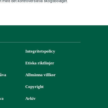
tit med det kontroversiella skogsbolaget.
Integritetspolicy
Etiska riktlinjer
gåva
Allmänna villkor
Copyright
va
Arkiv