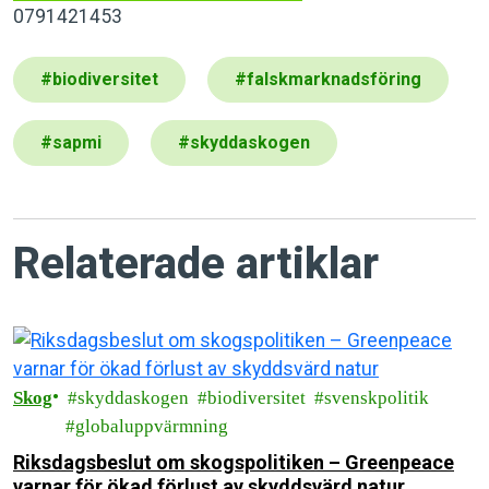
0791421453
#
biodiversitet
#
falskmarknadsföring
#
sapmi
#
skyddaskogen
Relaterade artiklar
Skog
skyddaskogen
biodiversitet
svenskpolitik
globaluppvärmning
Riksdagsbeslut om skogspolitiken – Greenpeace
varnar för ökad förlust av skyddsvärd natur