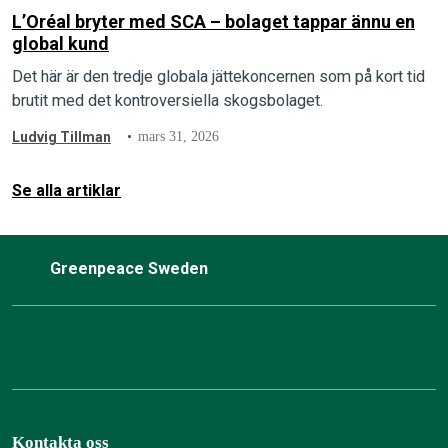
L’Oréal bryter med SCA – bolaget tappar ännu en
global kund
Det här är den tredje globala jättekoncernen som på kort tid
brutit med det kontroversiella skogsbolaget.
Ludvig Tillman
mars 31, 2026
Se alla artiklar
Greenpeace Sweden
Kontakta oss