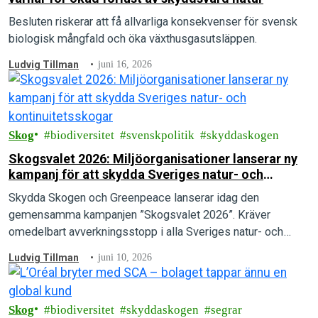
Besluten riskerar att få allvarliga konsekvenser för svensk
biologisk mångfald och öka växthusgasutsläppen.
Ludvig Tillman
juni 16, 2026
Skog
biodiversitet
svenskpolitik
skyddaskogen
Skogsvalet 2026: Miljöorganisationer lanserar ny
kampanj för att skydda Sveriges natur- och
kontinuitetsskogar
Skydda Skogen och Greenpeace lanserar idag den
gemensamma kampanjen ”Skogsvalet 2026”. Kräver
omedelbart avverkningsstopp i alla Sveriges natur- och
kontinuitetsskogar.
Ludvig Tillman
juni 10, 2026
Skog
biodiversitet
skyddaskogen
segrar