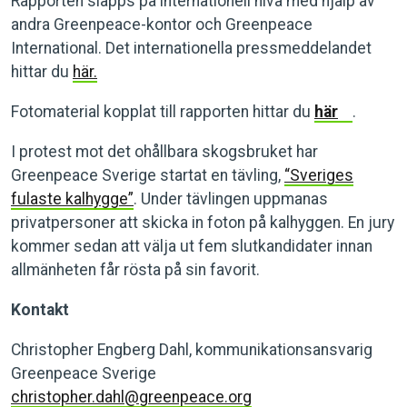
Rapporten släpps på internationell nivå med hjälp av
andra Greenpeace-kontor och Greenpeace
International. Det internationella pressmeddelandet
hittar du
här.
Fotomaterial kopplat till rapporten hittar du
här
.
I protest mot det ohållbara skogsbruket har
Greenpeace Sverige startat en tävling,
“Sveriges
fulaste kalhygge”
. Under tävlingen uppmanas
privatpersoner att skicka in foton på kalhyggen. En jury
kommer sedan att välja ut fem slutkandidater innan
allmänheten får rösta på sin favorit.
Kontakt
Christopher Engberg Dahl, kommunikationsansvarig
Greenpeace Sverige
christopher.dahl@greenpeace.org