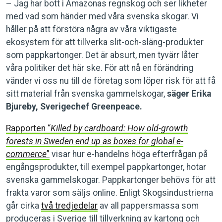
– Jag har bott i Amazonas regnskog och ser likheter
med vad som händer med våra svenska skogar. Vi
håller på att förstöra några av våra viktigaste
ekosystem för att tillverka slit-och-släng-produkter
som pappkartonger. Det är absurt, men tyvärr låter
våra politiker det här ske. För att nå en förändring
vänder vi oss nu till de företag som löper risk för att få
sitt material från svenska gammelskogar,
säger Erika
Bjureby, Sverigechef Greenpeace.
Rapporten “
Killed by cardboard: How old-growth
forests in Sweden end up as boxes for global e-
commerce
”
visar hur e-handelns höga efterfrågan på
engångsprodukter, till exempel pappkartonger, hotar
svenska gammelskogar. Pappkartonger behövs för att
frakta varor som säljs online. Enligt Skogsindustrierna
går cirka
två tredjedelar
av all pappersmassa som
produceras i Sverige till tillverkning av kartong och