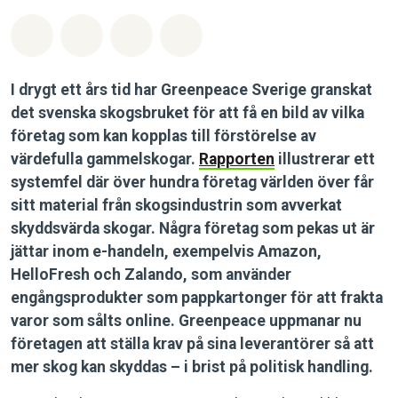
Dela på Whatsapp
Dela på Facebook
Dela via Email
Share on Bluesky
I drygt ett års tid har Greenpeace Sverige granskat
det svenska skogsbruket för att få en bild av vilka
företag som kan kopplas till förstörelse av
värdefulla gammelskogar.
Rapporten
illustrerar ett
systemfel där över hundra företag världen över får
sitt material från skogsindustrin som avverkat
skyddsvärda skogar. Några företag som pekas ut är
jättar inom e-handeln, exempelvis Amazon,
HelloFresh och Zalando, som använder
engångsprodukter som pappkartonger för att frakta
varor som sålts online. Greenpeace uppmanar nu
företagen att ställa krav på sina leverantörer så att
mer skog kan skyddas – i brist på politisk handling.