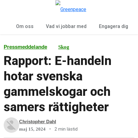
Öp
Meny
Om oss
Vad vi jobbar med
Engagera dig
Pressmeddelande
Skog
Rapport: E-handeln
hotar svenska
gammelskogar och
samers rättigheter
Christopher Dahl
•
2 min lästid
maj 15, 2024