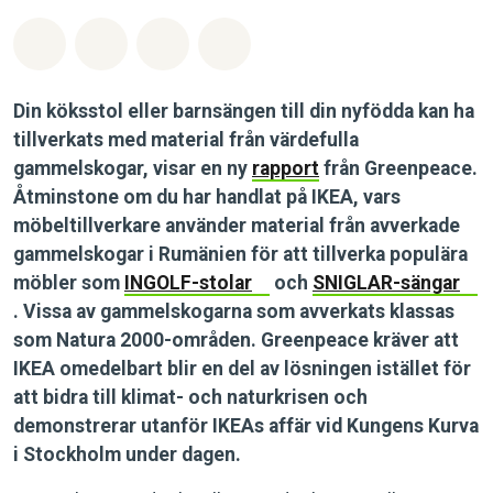
Dela på Whatsapp
Dela på Facebook
Dela via Email
Share on Bluesky
Din köksstol eller barnsängen till din nyfödda kan ha
tillverkats med material från värdefulla
gammelskogar, visar en ny
rapport
från Greenpeace.
Åtminstone om du har handlat på IKEA, vars
möbeltillverkare använder material från avverkade
gammelskogar i Rumänien för att tillverka populära
möbler som
INGOLF-stolar
och
SNIGLAR-sängar
. Vissa av gammelskogarna som avverkats klassas
som Natura 2000-områden. Greenpeace kräver att
IKEA omedelbart blir en del av lösningen istället för
att bidra till klimat- och naturkrisen och
demonstrerar utanför IKEAs affär vid Kungens Kurva
i Stockholm under dagen.