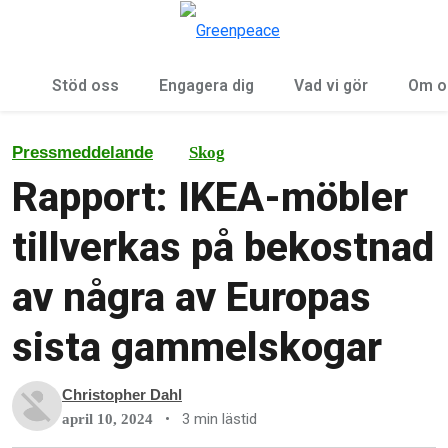
Öp
Meny
Stöd oss
Engagera dig
Vad vi gör
Om o
Pressmeddelande
Skog
Rapport: IKEA-möbler
tillverkas på bekostnad
av några av Europas
sista gammelskogar
Christopher Dahl
•
3 min lästid
april 10, 2024