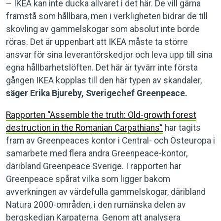
– IKEA kan inte ducka allvaret i det här. De vill gärna
framstå som hållbara, men i verkligheten bidrar de till
skövling av gammelskogar som absolut inte borde
röras. Det är uppenbart att IKEA måste ta större
ansvar för sina leverantörskedjor och leva upp till sina
egna hållbarhetslöften. Det här är tyvärr inte första
gången IKEA kopplas till den här typen av skandaler,
säger Erika Bjureby, Sverigechef Greenpeace.
Rapporten “Assemble the truth: Old-growth forest
destruction in the Romanian Carpathians”
har tagits
fram av Greenpeaces kontor i Central- och Östeuropa i
samarbete med flera andra Greenpeace-kontor,
däribland Greenpeace Sverige. I rapporten har
Greenpeace spårat vilka som ligger bakom
avverkningen av värdefulla gammelskogar, däribland
Natura 2000-områden, i den rumänska delen av
bergskedjan Karpaterna. Genom att analysera