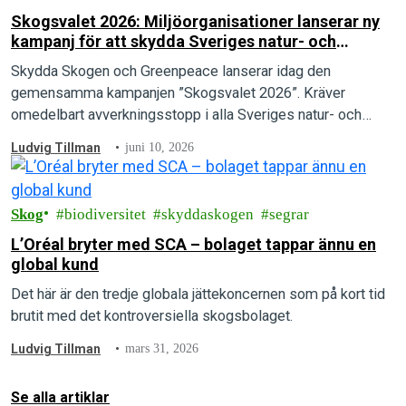
Skogsvalet 2026: Miljöorganisationer lanserar ny
kampanj för att skydda Sveriges natur- och
kontinuitetsskogar
Skydda Skogen och Greenpeace lanserar idag den
gemensamma kampanjen ”Skogsvalet 2026”. Kräver
omedelbart avverkningsstopp i alla Sveriges natur- och
kontinuitetsskogar.
Ludvig Tillman
juni 10, 2026
Skog
biodiversitet
skyddaskogen
segrar
L’Oréal bryter med SCA – bolaget tappar ännu en
global kund
Det här är den tredje globala jättekoncernen som på kort tid
brutit med det kontroversiella skogsbolaget.
Ludvig Tillman
mars 31, 2026
Se alla artiklar