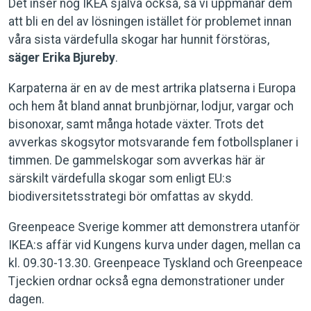
Det inser nog IKEA själva också, så vi uppmanar dem
att bli en del av lösningen istället för problemet innan
våra sista värdefulla skogar har hunnit förstöras,
säger Erika Bjureby
.
Karpaterna är en av de mest artrika platserna i Europa
och hem åt bland annat brunbjörnar, lodjur, vargar och
bisonoxar, samt många hotade växter. Trots det
avverkas skogsytor motsvarande fem fotbollsplaner i
timmen. De gammelskogar som avverkas här är
särskilt värdefulla skogar som enligt EU:s
biodiversitetsstrategi bör omfattas av skydd.
Greenpeace Sverige kommer att demonstrera utanför
IKEA:s affär vid Kungens kurva under dagen, mellan ca
kl. 09.30-13.30. Greenpeace Tyskland och Greenpeace
Tjeckien ordnar också egna demonstrationer under
dagen.