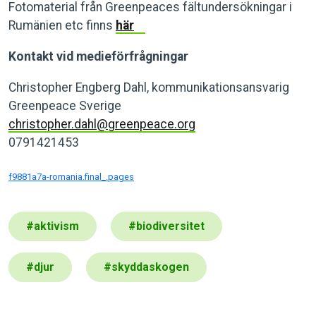
Fotomaterial från Greenpeaces fältundersökningar i
Rumänien etc finns
här
Kontakt vid medieförfrågningar
Christopher Engberg Dahl, kommunikationsansvarig
Greenpeace Sverige
christopher.dahl@greenpeace.org
0791421453
f9881a7a-romania.final_.pages
#
aktivism
#
biodiversitet
#
djur
#
skyddaskogen