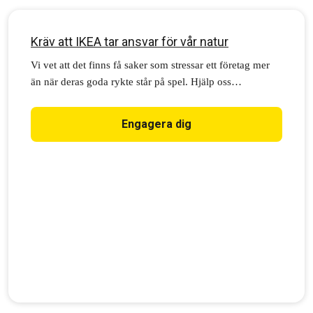
Kräv att IKEA tar ansvar för vår natur
Vi vet att det finns få saker som stressar ett företag mer
än när deras goda rykte står på spel. Hjälp oss
uppmärksamma IKEA och Jon Abrahamsson Ring,
koncernchef för Inter IKEA, om den här fantastiska
Engagera dig
möjligheten: Att gå i bräschen för de politiska steg som
krävs för att skydda de sista gammelskogarna