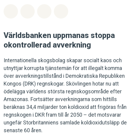
Dela på Whatsapp
Dela på Facebook
Dela via Email
Share on Bluesky
Världsbanken uppmanas stoppa
okontrollerad avverkning
Internationella skogsbolag skapar socialt kaos och
utnyttjar korrupta tjänstemän för att illegalt komma
över avverkningstillstånd i Demokratiska Republiken
Kongos (DRK) regnskogar. Skövlingen hotar nu att
ödelägga världens största regnskogsområde efter
Amazonas. Fortsätter avverkningarna som hittills
beräknas 34,4 miljarder ton koldioxid att frigöras från
regnskogen i DKR fram till år 2050 – det motsvarar
ungefär Storbritanniens samlade koldioxidutsläpp de
senaste 60 åren.