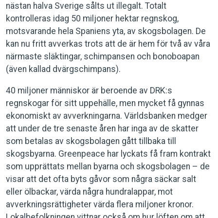
nästan halva Sverige sålts ut illegalt. Totalt
kontrolleras idag 50 miljoner hektar regnskog,
motsvarande hela Spaniens yta, av skogsbolagen. De
kan nu fritt avverkas trots att de är hem för två av våra
närmaste släktingar, schimpansen och bonoboapan
(även kallad dvärgschimpans).
40 miljoner människor är beroende av DRK:s
regnskogar för sitt uppehälle, men mycket få gynnas
ekonomiskt av avverkningarna. Världsbanken medger
att under de tre senaste åren har inga av de skatter
som betalas av skogsbolagen gått tillbaka till
skogsbyarna. Greenpeace har lyckats få fram kontrakt
som upprättats mellan byarna och skogsbolagen – de
visar att det ofta byts gåvor som några säckar salt
eller ölbackar, värda några hundralappar, mot
avverkningsrättigheter värda flera miljoner kronor.
Lokalbefolkningen vittnar också om hur löften om att