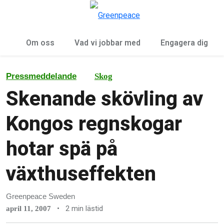
Öp
Meny
Om oss
Vad vi jobbar med
Engagera dig
Pressmeddelande
Skog
Skenande skövling av
Kongos regnskogar
hotar spä på
växthuseffekten
Greenpeace Sweden
•
2 min lästid
april 11, 2007