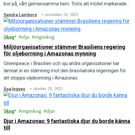
bor på, vårt gemensamma hem. Trots att mötet markerade…
Sandra Lamborn
november 24, 2025
Skog
olja
regnskog
Miljöorganisationer stämmer Brasiliens regering
för oljeborrning i Amazonas mynning
Greenpeace i Brasilien och sju andra organisationer har
lämnat in en stämning mot den brasilianska regeringen för
att stoppa oljeborrning i Amazonas.
Åsa Ingves
oktober 29, 2025
Skog
regnskog
djur
Djur i Amazonas: 9 fantastiska djur du borde känna
till