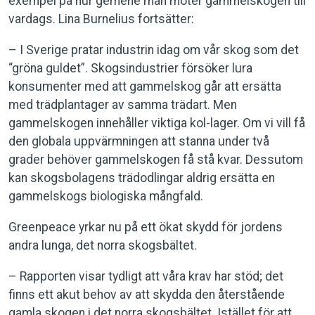
exempel på hur gemene man möter gammelskogen till
vardags. Lina Burnelius fortsätter:
– I Sverige pratar industrin idag om vår skog som det
“gröna guldet”. Skogsindustrier försöker lura
konsumenter med att gammelskog går att ersätta
med trädplantager av samma trädart. Men
gammelskogen innehåller viktiga kol-lager. Om vi vill få
den globala uppvärmningen att stanna under två
grader behöver gammelskogen få stå kvar. Dessutom
kan skogsbolagens trädodlingar aldrig ersätta en
gammelskogs biologiska mångfald.
Greenpeace yrkar nu på ett ökat skydd för jordens
andra lunga, det norra skogsbältet.
– Rapporten visar tydligt att våra krav har stöd; det
finns ett akut behov av att skydda den återstående
gamla skogen i det norra skogsbältet. Istället för att