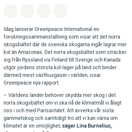
Dela på Whatsapp
Dela på Facebook
Dela via Email
Share on Bluesky
Idag lanserar Greenpeace International en
forskningssammanställning som visar att det norra
skogsbältet där de svenska skogarna ingår lagrar mer
kol än Amazonas. Det norra skogsbältet som sträcker
sig från Ryssland via Finland till Sverige och Kanada
utgör jordens största kol-lager på land och binder
därmed mest växthusgaser i världen, visar
Greenpeace nya rapport.
– Världens länder behöver skydda mer skog i det
norra skogsbältet om vi ska nå de klimatmål vi ålagt
oss i och med Parisavtalet. Att avverka vår sista
gammelskog och samtidigt tro att vi kan värna om
klimatet är en omöjlighet,
säger Lina Burnelius,