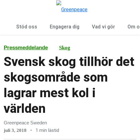
Öp
Meny
Stöd oss
Engagera dig
Vad vi gör
Om o
Pressmeddelande
Skog
Svensk skog tillhör det
skogsområde som
lagrar mest kol i
världen
Greenpeace Sweden
•
1 min lästid
juli 3, 2018