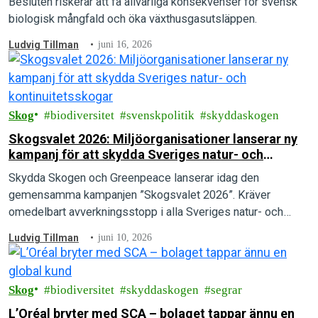
Besluten riskerar att få allvarliga konsekvenser för svensk
biologisk mångfald och öka växthusgasutsläppen.
Ludvig Tillman
juni 16, 2026
Skog
biodiversitet
svenskpolitik
skyddaskogen
Skogsvalet 2026: Miljöorganisationer lanserar ny
kampanj för att skydda Sveriges natur- och
kontinuitetsskogar
Skydda Skogen och Greenpeace lanserar idag den
gemensamma kampanjen ”Skogsvalet 2026”. Kräver
omedelbart avverkningsstopp i alla Sveriges natur- och
kontinuitetsskogar.
Ludvig Tillman
juni 10, 2026
Skog
biodiversitet
skyddaskogen
segrar
L’Oréal bryter med SCA – bolaget tappar ännu en