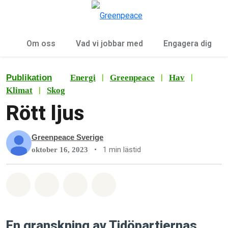
Öp
Meny
Om oss
Vad vi jobbar med
Engagera dig
|
|
|
Publikation
Energi
Greenpeace
Hav
|
Klimat
Skog
Rött ljus
Greenpeace Sverige
•
1 min lästid
oktober 16, 2023
Dela på Whatsapp
Dela på Facebook
Dela via Email
Share on Bluesky
En granskning av Tidöpartiernas