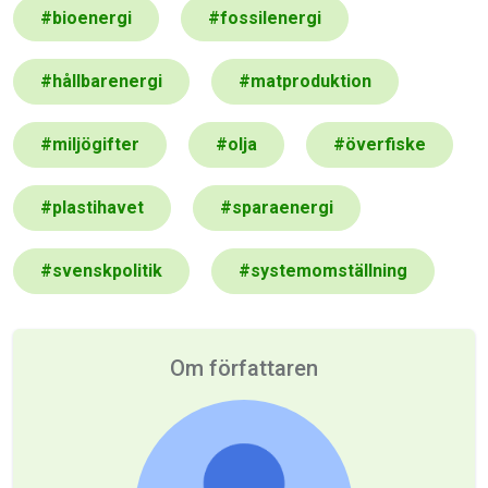
#
bioenergi
#
fossilenergi
#
hållbarenergi
#
matproduktion
#
miljögifter
#
olja
#
överfiske
#
plastihavet
#
sparaenergi
#
svenskpolitik
#
systemomställning
Om författaren