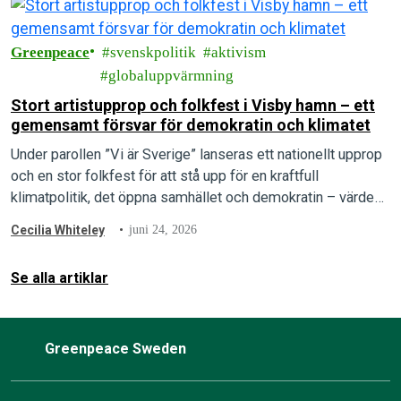
Greenpeace
svenskpolitik
aktivism
globaluppvärmning
Stort artistupprop och folkfest i Visby hamn – ett
gemensamt försvar för demokratin och klimatet
Under parollen ”Vi är Sverige” lanseras ett nationellt upprop
och en stor folkfest för att stå upp för en kraftfull
klimatpolitik, det öppna samhället och demokratin – värden
som arrangörerna menar är under direkt attack.
Cecilia Whiteley
juni 24, 2026
Se alla artiklar
Greenpeace Sweden