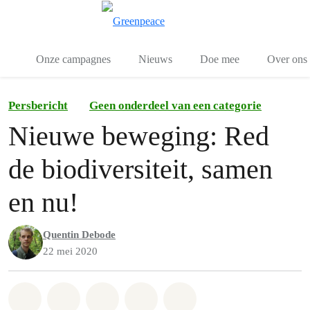
Toggle search
Menu
Onze campagnes
Nieuws
Doe mee
Over ons
Persbericht
Geen onderdeel van een categorie
Nieuwe beweging: Red
de biodiversiteit, samen
en nu!
Quentin Debode
22 mei 2020
Share on Whatsapp
Share on Facebook
Share on Twitter
Share via Email
Share on Bluesky