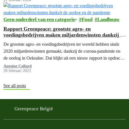
Geen onderdeel van een categorie
Food
Landbouw
Rapport Greenpeace: grootste agro- en
voedingsbedrijven maken miljardenwinsten dankzij de
oorlog en de pandemie
De grootste agro- en voedingsbedrijven ter wereld hebben sinds
2020 miljardenwinsten gemaakt, dankzij de corona-pandemie en
de oorlog in Oekraïne. Dat blijkt uit een nieuw rapport in opdracht
van Greenpeace.
Antoine Collard
28 februari 2023
See all posts
Greenpeace België