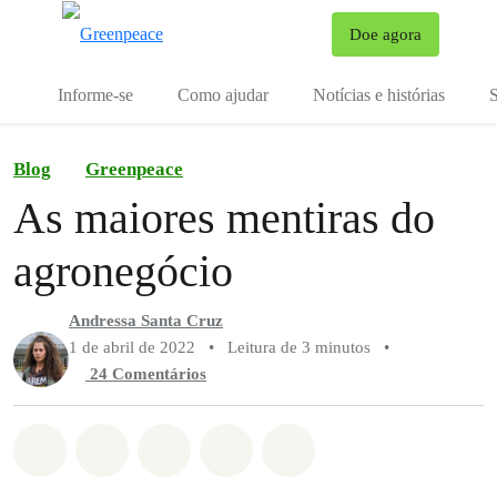
Mu
Doe agora
Menu
Informe-se
Como ajudar
Notícias e histórias
S
Blog
Greenpeace
As maiores mentiras do
agronegócio
Andressa Santa Cruz
1 de abril de 2022
•
Leitura de 3 minutos
•
24 Comentários
Compartilhado em Whatsapp
Compartilhado em Facebook
Compartilhado em Twitter
Compartilhe por Email
Compartilhe em Blue