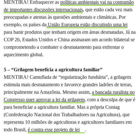
MENTIRA! Enfraquecer as
políticas ambientais vai na contramão
de importantes discussões internacionais
, que estão cada vez mais
preocupadas e atentas às questões ambientais e climáticas. Por
exemplo, os países da
União Europeia estão discutindo uma lei
para banir produtos que tenham origem em áreas desmatadas. Já na
COP 26, Estados Unidos e China assinaram um acordo bilateral se
comprometendo a combater o desmatamento para enfrentar o
aquecimento global.
5 – “Grilagem beneficia a agricultura familiar”
MENTIRA! Camuflada de “regularização fundiária”, a grilagem
estimula mais desmatamento e favorece grandes ladrões de terras,
principalmente na Amazônia. Mesmo assim,
a bancada ruralista no
Congresso quer aprovar a lei da grilagem
, com a desculpa de que é
para beneficiar a agricultura familiar. Mas a própria Contag
(Confederação Nacional dos Trabalhadores na Agricultura), que
representa 10 milhões de agricultoras e agricultores familiares em
todo Brasil,
é contra esse projeto de lei
.