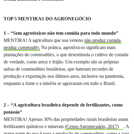
TOP 5 MENTIRAS DO AGRONEGÓCIO
1 – “Sem agrotóxicos não tem comida para todo mundo”
MENTIRA! A agricultura que usa veneno
não produz comida,
produz
commodity
.
Na prática, agrotóxicos significam mais
plantações de
commodities
, o que desestimula o cultivo de comida
de verdade, como arroz e feijão. Um exemplo são as próprias
safras de commodities brasileiras, que bateram recordes de
produção e exportação nos últimos anos, inclusive na pandemia,
enquanto a fome e a miséria se agravaram em todo o Brasil.
2 – “A agricultura brasileira depende de fertilizantes, como
potássio”
MENTIRA! Apenas 30% das propriedades rurais brasileiras usam
fertilizantes químicos e minerais
(Censo Agropecuário, 2017)
. A
maior parte do uso é para a produção de
commodities
, como a soja,