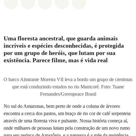
Compartilhado em Whatsapp
Compartilhado em Facebook
Compartilhado em Twitter
Compartilhe por Email
Compartilhe em Blue
Uma floresta ancestral, que guarda animais
incríveis e espécies desconhecidas, é protegida
por um grupo de heróis, que lutam por sua
existência. Parece filme, mas é vida real
O barco Almirante Moreira VII leva a bordo um grupo de cientistas
que está conduzindo estudos no rio Manicoré. Foto: Tuane
Fernandes/Greenpeace Brasil
No sul do Amazonas, bem perto de onde a coluna de árvores
encontra a cerca dos pastos, um braço de rio cor de café serpenteia
através de uma floresta viva e pulsante. Nossa história começa aí,
onde milhares de pessoas lutam pela construção de um novo rumo
para seu pedaço de Amazônia, e a natureza é a mãe da resistência.