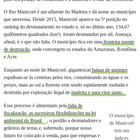
O Rio Manicoré é um afluente do Madeira e dá nome ao município
que atravessa. Desde 2015, Manicoré aparece na 5ª posição no
ranking do desmatamento no estado e, só no último ano, 134,67
quilômetros quadrados (km²) foram desmatados por ali. Ameaça,
afinal, é o que não falta. O município fica em uma
fronteira quente
de destruição
, onde convergem os estados do Amazonas, Rondônia
e Acre.
Enquanto ao norte de Manicoré, gigantescas
balsas de garimpo
espalham-se às centenas pelos rios, contaminando as águas e os
peixes, mais ao sul a floresta vem sendo rapidamente roubada e
destruída por exploração ilegal de
madeira e para virar pasto.
Esse processo é alimentado pela
falta de
fiscalização, as sucessivas flexibilizações na lei
O município
ambiental do Brasil
, o perdão a desmatadores e
de Manicoré
grileiros de terras e, sobretudo, porque nosso
tem um
futuro foi colocado à venda, para que empresas e
índices