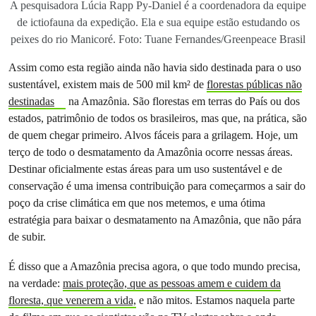
A pesquisadora Lúcia Rapp Py-Daniel é a coordenadora da equipe
de ictiofauna da expedição. Ela e sua equipe estão estudando os
peixes do rio Manicoré. Foto: Tuane Fernandes/Greenpeace Brasil
Assim como esta região ainda não havia sido destinada para o uso
sustentável, existem mais de 500 mil km² de
florestas públicas não
destinadas
na Amazônia. São florestas em terras do País ou dos
estados, patrimônio de todos os brasileiros, mas que, na prática, são
de quem chegar primeiro. Alvos fáceis para a grilagem. Hoje, um
terço de todo o desmatamento da Amazônia ocorre nessas áreas.
Destinar oficialmente estas áreas para um uso sustentável e de
conservação é uma imensa contribuição para começarmos a sair do
poço da crise climática em que nos metemos, e uma ótima
estratégia para baixar o desmatamento na Amazônia, que não pára
de subir.
É disso que a Amazônia precisa agora, o que todo mundo precisa,
na verdade:
mais proteção, que as pessoas amem e cuidem da
floresta, que venerem a vida,
e não mitos. Estamos naquela parte