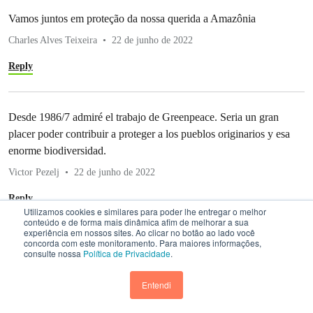
Vamos juntos em proteção da nossa querida a Amazônia
Charles Alves Teixeira
22 de junho de 2022
Reply
Desde 1986/7 admiré el trabajo de Greenpeace. Seria un gran
placer poder contribuir a proteger a los pueblos originarios y esa
enorme biodiversidad.
Victor Pezelj
22 de junho de 2022
Reply
Utilizamos cookies e similares para poder lhe entregar o melhor
conteúdo e de forma mais dinâmica afim de melhorar a sua
experiência em nossos sites. Ao clicar no botão ao lado você
concorda com este monitoramento. Para maiores informações,
Muito importante essas expedições, para proteger a biodiversidade
consulte nossa
Política de Privacidade
.
e a floresta amazônica.os povos tradicionais precisa da natureza
Entendi
Rezildo Nunes
22 de junho de 2022