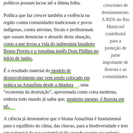
políticos possam lucrar até a última folha.
crescentes de
desmatamento.
Política que faz crescer também a violência na
A RDS do Rio
região contra comunidades tradicionais e povos
Manicoré
indígenas, contra ativistas, fiscais e profissionais
contribuirá
que ousam denunciar o absurdo desta situação,
para a
como a que levou a vida do indigenista brasileiro
proteção de
Bruno Pereira e o jornalista inglês Dom Phillips no
parte
início de junho.
importante de
floresta e as
É o resultado material do
modelo de
comunidades.
desenvolvimento que vem sendo colocado em
prática na Amazônia desde a ditadura
, uma
“economia da destruição”, apresentada como coisa moderna,
embora todo mundo já saiba que,
moderno mesmo, é floresta em
pé.
A ciência já demonstrou que o bioma Amazônia é fundamental
para o equilíbrio do clima, das chuvas, para a biodiversidade e tem
um potencial de uso sustentável tão grande quanto sua própria