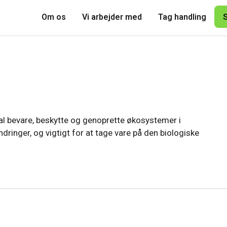
Om os
Vi arbejder med
Tag handling
kal bevare, beskytte og genoprette økosystemer i
ringer, og vigtigt for at tage vare på den biologiske