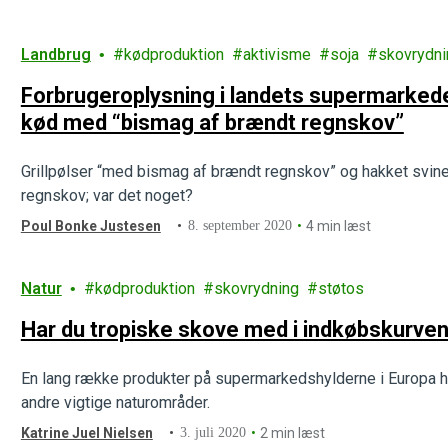
Landbrug
kødproduktion
aktivisme
soja
skovrydni
Forbrugeroplysning i landets supermarke
kød med “bismag af brændt regnskov”
Grillpølser “med bismag af brændt regnskov” og hakket svine
regnskov; var det noget?
Poul Bonke Justesen
8. september 2020
4 min læst
Natur
kødproduktion
skovrydning
støtos
Har du tropiske skove med i indkøbskurve
En lang række produkter på supermarkedshylderne i Europa h
andre vigtige naturområder.
Katrine Juel Nielsen
3. juli 2020
2 min læst