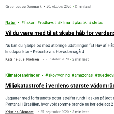
Greenpeace Danmark
20. oktober 2020
3 min læst
Natur
fiskeri
redhavet
klima
plastik
støtos
Vil du være med til at skabe håb for verd
Nu kan du hjælpe os med at bringe udstillingen “Et Hav af Hå
knudepunkter - Københavns Hovedbanegård
Katrine Juel Nielsen
2. oktober 2020
2 min læst
Klimaforandringer
skovrydning
amazonas
truededy
Miljøkatastrofe i verdens største vådområ
Jaguarer med forbrændte poter strejfer rundt i asken på jagt e
Pantanal i Brasilien, hvor voldsomme brande nu har ødelagt 
Kristine Clement
25. september 2020
3 min læst