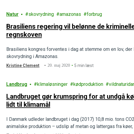
Natur
skovrydning
amazonas
forbrug
Brasiliens regering vil belønne de kriminell
regnskoven
Brasiliens kongres forventes i dag at stemme om en lov, der l
skovrydning i Amazonas.
Kristine Clement
20. maj 2020
5 min læst
Landbrug
klimaløsninger
kødproduktion
vildnaturid
Landbruget gør krumspring for at undgå kø
lidt til klimamål
I Danmark udleder landbruget i dag (2017) 10,8 mio. tons C
animalske produktion – udslip af metan og lattergas fra køer,