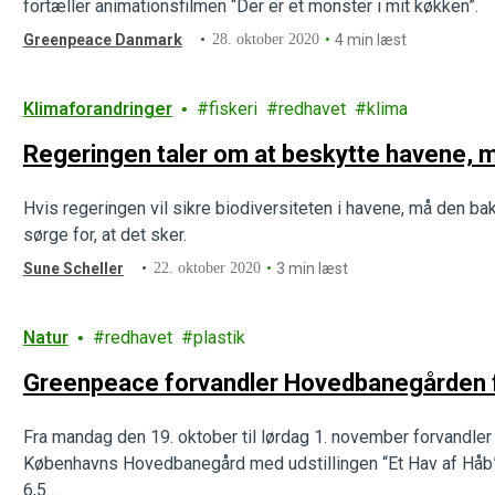
fortæller animationsfilmen “Der er et monster i mit køkken”.
Greenpeace Danmark
28. oktober 2020
4 min læst
Klimaforandringer
fiskeri
redhavet
klima
Regeringen taler om at beskytte havene, m
Hvis regeringen vil sikre biodiversiteten i havene, må den ba
sørge for, at det sker.
Sune Scheller
22. oktober 2020
3 min læst
Natur
redhavet
plastik
Greenpeace forvandler Hovedbanegården f
Fra mandag den 19. oktober til lørdag 1. november forvandle
Københavns Hovedbanegård med udstillingen “Et Hav af Håb”
6,5…