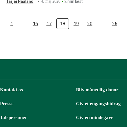
Tarjei Haaland
4. maj 2020
2 min læst
1
…
16
17
18
19
20
…
26
Kontakt os
Bliv månedlig donor
Presse
Giv et engangsbidrag
Talspersoner
Giv en mindegave