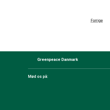
Forrige
Greenpeace Danmark
Mød os på:
Facebook
Bluesky
TikTok
Instagram
YouTube
LinkedIn
RSS