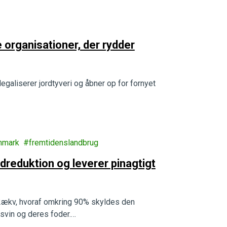
e organisationer, der rydder
egaliserer jordtyveri og åbner op for fornyet
anmark
fremtidenslandbrug
dreduktion og leverer pinagtigt
O2ækv, hvoraf omkring 90% skyldes den
 svin og deres foder.…