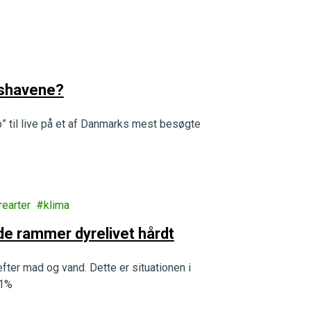
enshavene?
b” til live på et af Danmarks mest besøgte
rearter
klima
de rammer dyrelivet hårdt
fter mad og vand. Dette er situationen i
21%