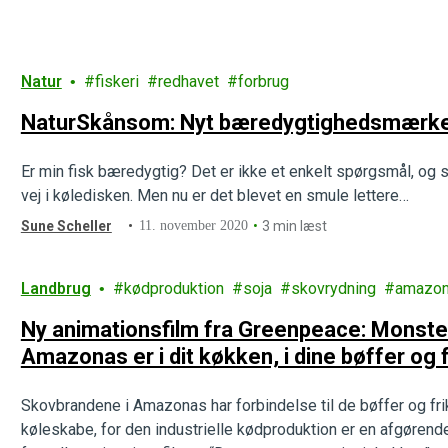
Natur
fiskeri
redhavet
forbrug
NaturSkånsom: Nyt bæredygtighedsmærke 
Er min fisk bæredygtig? Det er ikke et enkelt spørgsmål, og 
vej i køledisken. Men nu er det blevet en smule lettere…
Sune Scheller
11. november 2020
3 min læst
Landbrug
kødproduktion
soja
skovrydning
amazo
Ny animationsfilm fra Greenpeace: Monste
Amazonas er i dit køkken, i dine bøffer og f
Skovbrandene i Amazonas har forbindelse til de bøffer og frik
køleskabe, for den industrielle kødproduktion er en afgørende