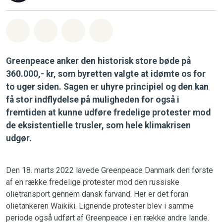
Del på Whatsapp
Del på Facebook
Del med Email
Del på Bluesky
Greenpeace anker den historisk store bøde på
360.000,- kr, som byretten valgte at idømte os for
to uger siden. Sagen er uhyre principiel og den kan
få stor indflydelse på muligheden for også i
fremtiden at kunne udføre fredelige protester mod
de eksistentielle trusler, som hele klimakrisen
udgør.
Den 18. marts 2022 lavede Greenpeace Danmark den første
af en række fredelige protester mod den russiske
olietransport gennem dansk farvand. Her er det foran
olietankeren Waikiki. Lignende protester blev i samme
periode også udført af Greenpeace i en række andre lande.