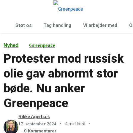
To
Menu
Støt os
Tag handling
Vi arbejder med
O
Nyhed
Greenpeace
Protester mod russisk
olie gav abnormt stor
bøde. Nu anker
Greenpeace
Rikke Agerbæk
•
4 min læst
•
17. september 2024
0
Kommentarer