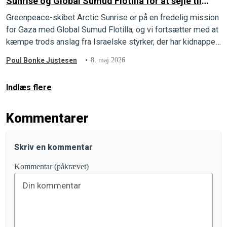
Sunrise og Global Sumud Flotilla for at sejle til
Gaza, og hvad der er sket
Greenpeace-skibet Arctic Sunrise er på en fredelig mission
for Gaza med Global Sumud Flotilla, og vi fortsætter med at
kæmpe trods anslag fra Israelske styrker, der har kidnappet
to personer.
Poul Bonke Justesen
8. maj 2026
Indlæs flere
Kommentarer
Skriv en kommentar
Kommentar (påkrævet)