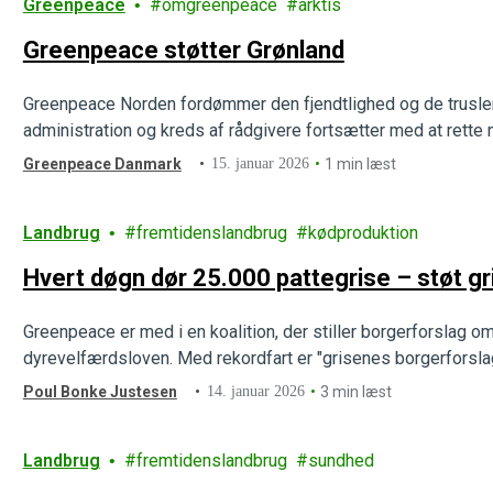
Greenpeace
omgreenpeace
arktis
Greenpeace støtter Grønland
Greenpeace Norden fordømmer den fjendtlighed og de trusle
administration og kreds af rådgivere fortsætter med at rette
Greenpeace Danmark
15. januar 2026
1 min læst
Landbrug
fremtidenslandbrug
kødproduktion
Hvert døgn dør 25.000 pattegrise – støt g
Greenpeace er med i en koalition, der stiller borgerforslag 
dyrevelfærdsloven. Med rekordfart er "grisenes borgerforsla
Poul Bonke Justesen
14. januar 2026
3 min læst
Landbrug
fremtidenslandbrug
sundhed