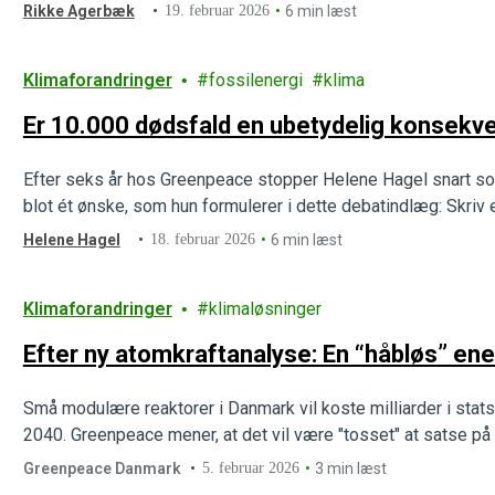
Rikke Agerbæk
19. februar 2026
6 min læst
Klimaforandringer
fossilenergi
klima
Er 10.000 dødsfald en ubetydelig konsekv
Efter seks år hos Greenpeace stopper Helene Hagel snart som 
blot ét ønske, som hun formulerer i dette debatindlæg: Skriv 
Helene Hagel
18. februar 2026
6 min læst
Klimaforandringer
klimaløsninger
Efter ny atomkraftanalyse: En “håbløs” ene
Små modulære reaktorer i Danmark vil koste milliarder i stats
2040. Greenpeace mener, at det vil være "tosset" at satse på
Greenpeace Danmark
5. februar 2026
3 min læst