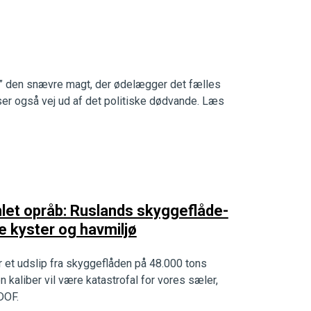
” den snævre magt, der ødelægger det fælles
ser også vej ud af det politiske dødvande. Læs
let opråb: Ruslands skyggeflåde-
e kyster og havmiljø
er et udslip fra skyggeflåden på 48.000 tons
n kaliber vil være katastrofal for vores sæler,
 DOF.