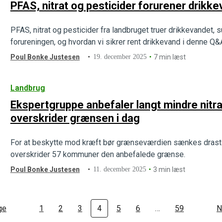
PFAS, nitrat og pesticider forurener drikk
PFAS, nitrat og pesticider fra landbruget truer drikkevandet, 
forureningen, og hvordan vi sikrer rent drikkevand i denne Q&
Poul Bonke Justesen
19. december 2025
7 min læst
Landbrug
Ekspertgruppe anbefaler langt mindre nitr
overskrider grænsen i dag
For at beskytte mod kræft bør grænseværdien sænkes drastis
overskrider 57 kommuner den anbefalede grænse.
Poul Bonke Justesen
11. december 2025
3 min læst
ge
1
2
3
4
5
6
…
59
N