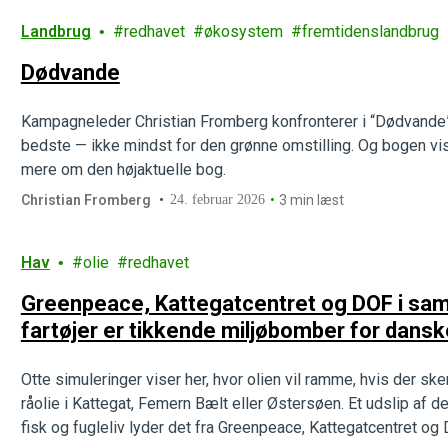
Landbrug
redhavet
økosystem
fremtidenslandbrug
Dødvande
Kampagneleder Christian Fromberg konfronterer i “Dødvande
bedste — ikke mindst for den grønne omstilling. Og bogen vi
mere om den højaktuelle bog.
Christian Fromberg
24. februar 2026
3 min læst
Hav
olie
redhavet
Greenpeace, Kattegatcentret og DOF i sam
fartøjer er tikkende miljøbomber for dansk
Otte simuleringer viser her, hvor olien vil ramme, hvis der sk
råolie i Kattegat, Femern Bælt eller Østersøen. Et udslip af de
fisk og fugleliv lyder det fra Greenpeace, Kattegatcentret og