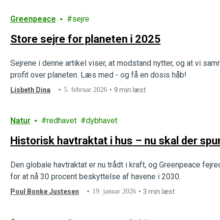
Greenpeace
sejre
Store sejre for planeten i 2025
Sejrene i denne artikel viser, at modstand nytter, og at vi sa
profit over planeten. Læs med - og få en dosis håb!
Lisbeth Dina
5. februar 2026
9 min læst
Natur
redhavet
dybhavet
Historisk havtraktat i hus – nu skal der sp
Den globale havtraktat er nu trådt i kraft, og Greenpeace fejr
for at nå 30 procent beskyttelse af havene i 2030.
Poul Bonke Justesen
19. januar 2026
3 min læst