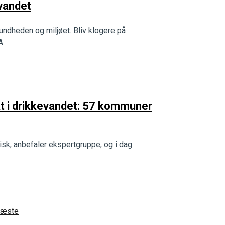
evandet
sundheden og miljøet. Bliv klogere på
A.
at i drikkevandet: 57 kommuner
k, anbefaler ekspertgruppe, og i dag
æste