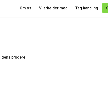
Om os
Vi arbejder med
Tag handling
 sidens brugere