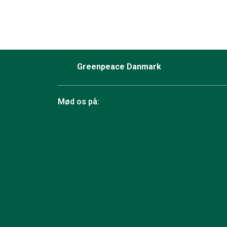
Greenpeace Danmark
Mød os på:
Facebook
Bluesky
TikTok
Instagram
YouTube
LinkedIn
RSS