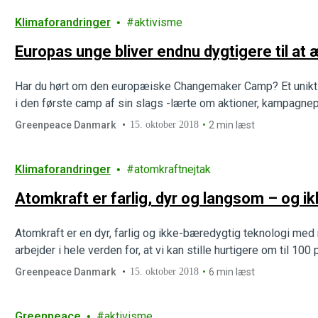
Klimaforandringer
aktivisme
Europas unge bliver endnu dygtigere til at
Har du hørt om den europæiske Changemaker Camp? Et unikt 
i den første camp af sin slags -lærte om aktioner, kampagnep
Greenpeace Danmark
15. oktober 2018
2 min læst
Klimaforandringer
atomkraftnejtak
Atomkraft er farlig, dyr og langsom – og i
Atomkraft er en dyr, farlig og ikke-bæredygtig teknologi med
arbejder i hele verden for, at vi kan stille hurtigere om til 1
Greenpeace Danmark
15. oktober 2018
6 min læst
Greenpeace
aktivisme