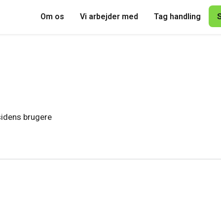
Om os
Vi arbejder med
Tag handling
 sidens brugere