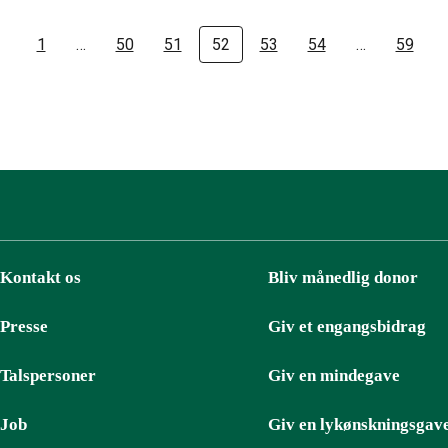
1
…
50
51
52
53
54
…
59
Kontakt os
Bliv månedlig donor
Presse
Giv et engangsbidrag
Talspersoner
Giv en mindegave
Job
Giv en lykønskningsgav