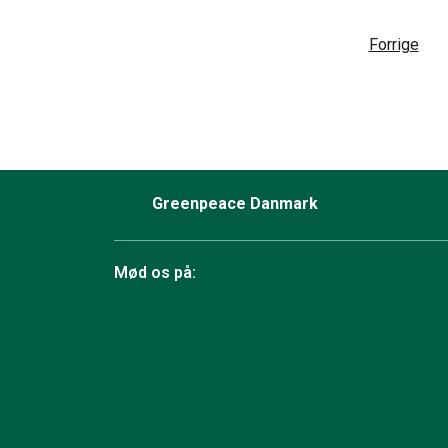
Forrige
Greenpeace Danmark
Mød os på:
Facebook
Bluesky
TikTok
Instagram
YouTube
LinkedIn
RSS