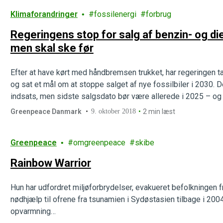
Klimaforandringer
fossilenergi
forbrug
Regeringens stop for salg af benzin- og dies
men skal ske før
Efter at have kørt med håndbremsen trukket, har regeringen tage
og sat et mål om at stoppe salget af nye fossilbiler i 2030. De
indsats, men sidste salgsdato bør være allerede i 2025 – og
Greenpeace Danmark
9. oktober 2018
2 min læst
Greenpeace
omgreenpeace
skibe
Rainbow Warrior
Hun har udfordret miljøforbrydelser, evakueret befolkningen fr
nødhjælp til ofrene fra tsunamien i Sydøstasien tilbage i 2004
opvarmning…