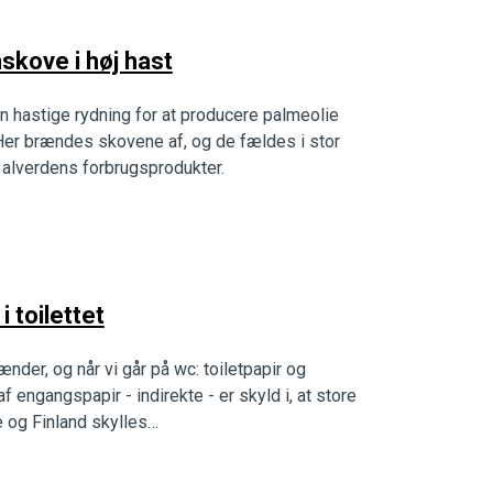
skove i høj hast
 hastige rydning for at producere palmeolie
Her brændes skovene af, og de fældes i stor
il alverdens forbrugsprodukter.
 toilettet
ænder, og når vi går på wc: toiletpapir og
f engangspapir - indirekte - er skyld i, at store
e og Finland skylles…