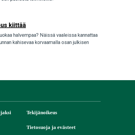
us kiittää
haruokaa halvempaa? Näissä vaaleissa kannattaa
unnan kahisevaa korvaamalla osan julkisen
jaksi
Tekijänoikeus
Tietosuoja ja evästeet