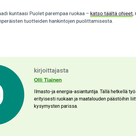
aadi kuntaasi Puolet parempaa ruokaa –
katso täältä ohjeet
,
nperäisten tuotteiden hankintojen puolittamisesta.
kirjoittajasta
Olli Tiainen
Ilmasto-ja energia-asiantuntija. Tällä hetkellä ty
erityisesti ruokaan ja maatalouden päästöihin liit
kysymysten parissa.