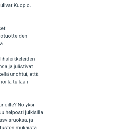
ulivat Kuopio,
set
itotuotteiden
ä.
lihaleikkeleiden
a ja julistivat
ellä unohtui, että
noilla tullaan
noille? No yksi
 helposti julkisilla
asvisruokaa, ja
tusten mukaista