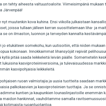
la on tehty aiheesta valtuustoaloite. Viimeisimpänä mukaan t
ja Järvenpää!
 nyt muutenkin kova kuhina. Ensi viikolla julkaistaan kansalli
et, joissa tullaan jälleen kerran suosittelemaan liha- ja ma
a se on ilmaston, luonnon ja terveyden kannalta kestävämpä
i jo etukäteen somekohu, kun uutisoitiin, että niiden mukaan 
uopua kokonaan. Innokkaimmat lihansyöjät repivät pelihousuns
 kyllä pitää saada leikkeleitä leivän päälle. Somemetelin kesk
yt lukuisina kasviproteiiniversioina, ja tulevaisuudessa markki
än kasvipohjaisia leikkeleitä.
ohjaisen ruoan valmistajia ja uusia tuotteita saadaan markki
isia palkokasvien ja kasviproteiinien tuottajia. Ja se onnistuu
vaadimme kuntien ja kaupunkien lounaslinjastoille enemmän k
ja maidon hankinnat, vauhditamme samalla ravitsemussuosi
vää kotimaista ruoantuotantoa.