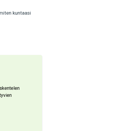
 miten kuntaasi
öskentelen
tyvien