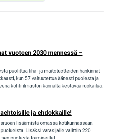
innat vuoteen 2030 mennessä –
sta puolittaa liha- ja maitotuotteiden hankinnat
asti, kun 57 valtuutettua äänesti puolesta ja
ena kohti ilmaston kannalta kestävää ruokailua.
aehtoisille ja ehdokkaille!
visruoan lisäämistä omassa kotikunnassaan.
uolueista. Lisäksi varasijalle valittiin 220
 sen puolesta toimineille!