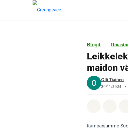
Blogit
Ilmasto
Leikkelek
maidon v
Olli Tiainen
•
20/11/2024
Jaa Whatsa
Jaa F
Kampanjamme Suomen