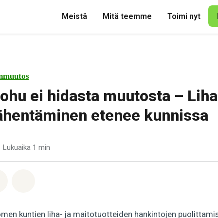
Meistä
Mitä teemme
Toimi nyt
nmuutos
ohu ei hidasta muutosta – Liha
ähentäminen etenee kunnissa
Lukuaika 1 min
pp
acebook
Jaa Email
Share on Bluesky
 kuntien liha- ja maitotuotteiden hankintojen puolittamisek