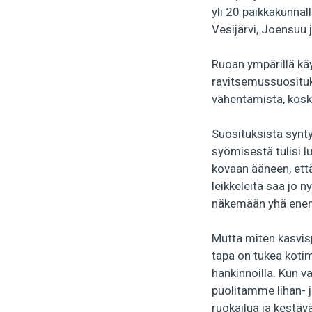
yli 20 paikkakunnal
Vesijärvi, Joensuu 
Ruoan ympärillä käy
ravitsemussuosituks
vähentämistä, kosk
Suosituksista synty
syömisestä tulisi l
kovaan ääneen, että
leikkeleitä saa jo n
näkemään yhä enemm
Mutta miten kasvisp
tapa on tukea kotima
hankinnoilla. Kun 
puolitamme lihan- 
ruokailua ja kestä