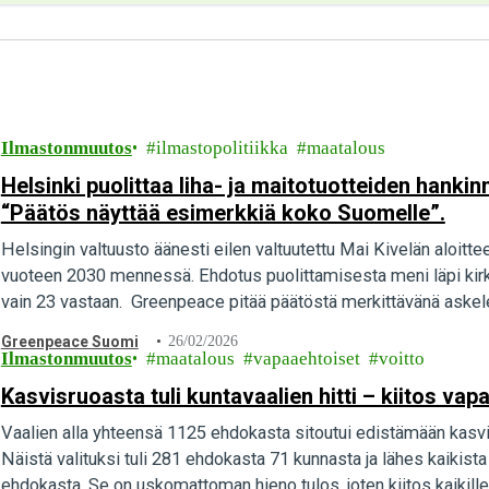
Ilmastonmuutos
ilmastopolitiikka
maatalous
Helsinki puolittaa liha- ja maitotuotteiden hank
“Päätös näyttää esimerkkiä koko Suomelle”.
Helsingin valtuusto äänesti eilen valtuutettu Mai Kivelän aloittee
vuoteen 2030 mennessä. Ehdotus puolittamisesta meni läpi kirkka
vain 23 vastaan. Greenpeace pitää päätöstä merkittävänä askele
Greenpeace Suomi
26/02/2026
Ilmastonmuutos
maatalous
vapaaehtoiset
voitto
Kasvisruoasta tuli kuntavaalien hitti – kiitos vapa
Vaalien alla yhteensä 1125 ehdokasta sitoutui edistämään kas
Näistä valituksi tuli 281 ehdokasta 71 kunnasta ja lähes kaikista p
ehdokasta. Se on uskomattoman hieno tulos, joten kiitos kaikille