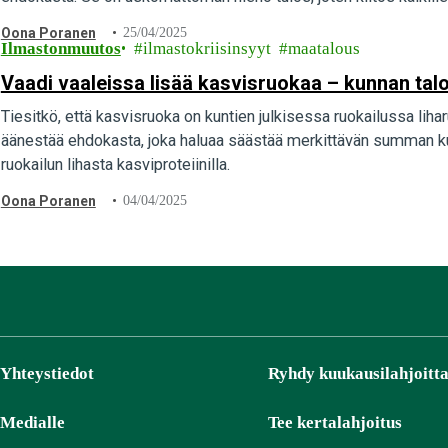
Oona Poranen
25/04/2025
Ilmastonmuutos
ilmastokriisinsyyt
maatalous
Vaadi vaaleissa lisää kasvisruokaa – kunnan talo
Tiesitkö, että kasvisruoka on kuntien julkisessa ruokailussa li
äänestää ehdokasta, joka haluaa säästää merkittävän summan k
ruokailun lihasta kasviproteiinilla.
Oona Poranen
04/04/2025
Yhteystiedot
Ryhdy kuukausilahjoitta
Medialle
Tee kertalahjoitus