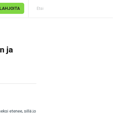
LAHJOITA
Etsi
n ja
si etenee, sillä jo