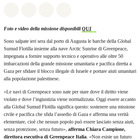
Share on Whatsapp
Share on Facebook
Share on Twitter
Share via Email
Foto e video della missione disponibili
QUI
Sono salpate ieri sera dal porto di Augusta le barche della Global
Sumud Flotilla insieme alla nave Arctic Sunrise di Greenpeace,
impegnata a fornire supporto tecnico e operativo alle oltre 50
imbarcazioni della grande missione umanitaria e pacifica diretta a
Gaza per sfidare il blocco illegale di Israele e portare aiuti umanitari
alla popolazione palestinese.
«Le navi di Greenpeace sono nate per stare dove il diritto viene
violato e dove l’ingiustizia viene normalizzata. Oggi essere accanto
alla Global Sumud Flotilla significa questo: sostenere una missione
civile e pacifica che sfida l’assedio di Gaza e afferma una verità
elementare, cioè che nessun popolo può essere lasciato senza aiuti,
senza protezione, senza futuro»,
afferma Chiara Campione,
direttora esecutiva di Greenpeace Italia
. «Non esiste un futuro