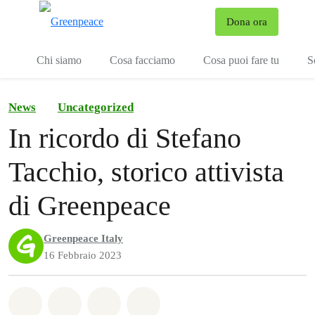
To
Dona ora
Menu
Chi siamo
Cosa facciamo
Cosa puoi fare tu
S
News
Uncategorized
In ricordo di Stefano
Tacchio, storico attivista
di Greenpeace
Greenpeace Italy
16 Febbraio 2023
Share on Whatsapp
Share on Facebook
Share on Twitter
Share via Email