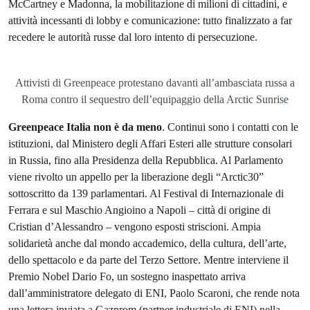
McCartney e Madonna, la mobilitazione di milioni di cittadini, e
attività incessanti di lobby e comunicazione: tutto finalizzato a far
recedere le autorità russe dal loro intento di persecuzione.
Attivisti di Greenpeace protestano davanti all’ambasciata russa a
Roma contro il sequestro dell’equipaggio della Arctic Sunrise
Greenpeace Italia non è da meno
. Continui sono i contatti con le
istituzioni, dal Ministero degli Affari Esteri alle strutture consolari
in Russia, fino alla Presidenza della Repubblica. Al Parlamento
viene rivolto un appello per la liberazione degli “Arctic30”
sottoscritto da 139 parlamentari. Al Festival di Internazionale di
Ferrara e sul Maschio Angioino a Napoli – città di origine di
Cristian d’Alessandro – vengono esposti striscioni. Ampia
solidarietà anche dal mondo accademico, della cultura, dell’arte,
dello spettacolo e da parte del Terzo Settore. Mentre interviene il
Premio Nobel Dario Fo, un sostegno inaspettato arriva
dall’amministratore delegato di ENI, Paolo Scaroni, che rende nota
una lettera inviata a Gazprom (partner industriale di ENI) nella