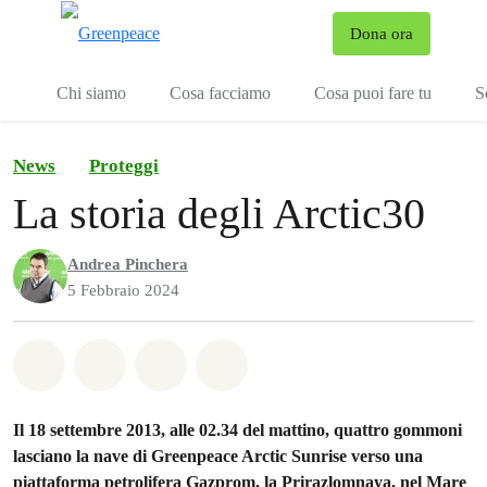
To
Dona ora
Menu
Chi siamo
Cosa facciamo
Cosa puoi fare tu
S
News
Proteggi
La storia degli Arctic30
Andrea Pinchera
5 Febbraio 2024
Share on Whatsapp
Share on Facebook
Share on Twitter
Share via Email
Il 18 settembre 2013, alle 02.34 del mattino, quattro gommoni
lasciano la nave di Greenpeace Arctic Sunrise verso una
piattaforma petrolifera Gazprom, la Prirazlomnaya, nel Mare