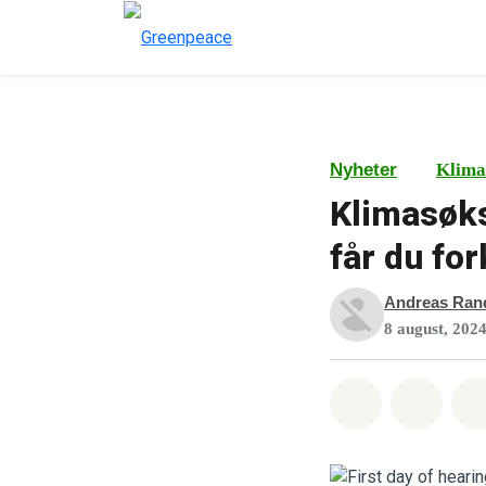
Nyheter
Klima
Klimasøksm
får du fo
Andreas Ran
8 august, 202
Del på What
Del p