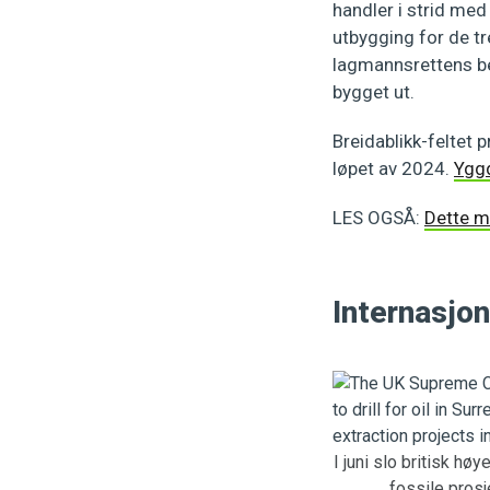
handler i strid med
utbygging for de tr
lagmannsrettens bes
bygget ut.
Breidablikk-feltet 
løpet av 2024.
Yggd
LES OGSÅ:
Dette m
Internasjo
I juni slo britisk hø
fossile prosj