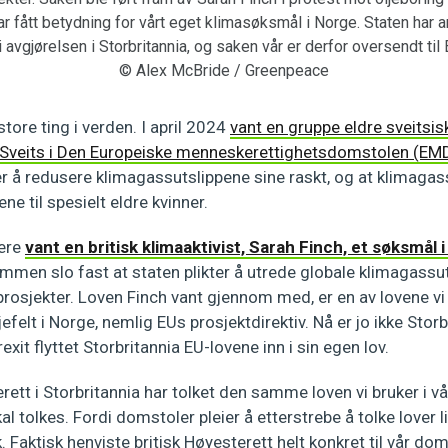
fått betydning for vårt eget klimasøksmål i Norge. Staten har a
i avgjørelsen i Storbritannia, og saken vår er derfor oversendt ti
© Alex McBride / Greenpeace
tore ting i verden. I april 2024
vant en gruppe eldre sveitsis
Sveits i Den Europeiske menneskerettighetsdomstolen (EM
ter å redusere klimagassutslippene sine raskt, og at klimagas
e til spesielt eldre kvinner.
ere
vant en britisk klimaaktivist, Sarah Finch, et søksmål i 
mmen slo fast at staten plikter å utrede globale klimagassut
rosjekter. Loven Finch vant gjennom med, er en av lovene vi 
efelt i Norge, nemlig EUs prosjektdirektiv. Nå er jo ikke Stor
exit flyttet Storbritannia EU-lovene inn i sin egen lov.
terett i Storbritannia har tolket den samme loven vi bruker i 
kal tolkes. Fordi domstoler pleier å etterstrebe å tolke lover
. Faktisk henviste britisk Høyesterett helt konkret til vår dom