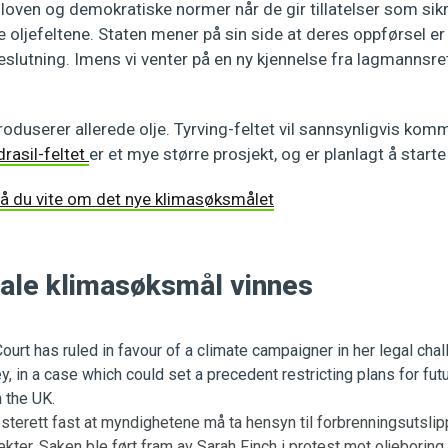
 loven og demokratiske normer når de gir tillatelser som si
e oljefeltene. Staten mener på sin side at deres oppførsel er
lutning. Imens vi venter på en ny kjennelse fra lagmannsrett
produserer allerede olje. Tyrving-feltet vil sannsynligvis kom
rasil-feltet
er et mye større prosjekt, og er planlagt å starte
å du vite om det nye klimasøksmålet
nale klimasøksmål vinnes
yesterett fast at myndighetene må ta hensyn til forbrenningsutsli
ekter. Saken ble ført fram av Sarah Finch i protest mot oljeborin