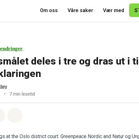
S
Om oss
Våre saker
Vær med
endringer
ålet deles i tre og dras ut i t
rklaringen
døy
•
7 min lesetid
4
sapp
å Facebook
Del via Email
Share on Bluesky