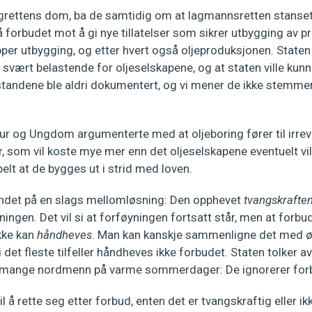
ngrettens dom, ba de samtidig om at lagmannsretten stanse
å forbudet mot å gi nye tillatelser som sikrer utbygging av p
topper utbygging, og etter hvert også oljeproduksjonen. Sta
 svært belastende for oljeselskapene, og at staten ville kun
åstandene ble aldri dokumentert, og vi mener de ikke stemm
r og Ungdom argumenterte med at oljeboring fører til irrev
 som vil koste mye mer enn det oljeselskapene eventuelt vil 
elt at de bygges ut i strid med loven.
ndet på en slags mellomløsning: Den opphevet
tvangskrafte
ningen. Det vil si at forføyningen fortsatt står, men at forb
ikke kan
håndheves
. Man kan kanskje sammenligne det med øld
i det fleste tilfeller håndheves ikke forbudet. Staten tolker a
ange nordmenn på varme sommerdager: De ignorerer for
til å rette seg etter forbud, enten det er tvangskraftig eller i