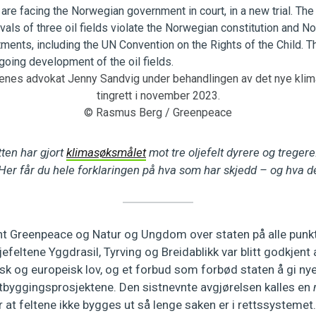
enes advokat Jenny Sandvig under behandlingen av det nye kli
tingrett i november 2023.
© Rasmus Berg / Greenpeace
tten har gjort
klimasøksmålet
mot tre oljefelt dyrere og treger
. Her får du hele forklaringen på hva som har skjedd – og hva de
nt Greenpeace og Natur og Ungdom over staten på alle punkte
ljefeltene Yggdrasil, Tyrving og Breidablikk var blitt godkjent 
k og europeisk lov, og et forbud som forbød staten å gi nye
utbyggingsprosjektene. Den sistnevnte avgjørelsen kalles en
er at feltene ikke bygges ut så lenge saken er i rettssystemet