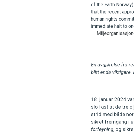
Miljøorganisasjon
En avgjørelse fra re
blitt enda viktigere
18. januar 2024 va
slo fast at de tre o
strid med både nors
sikret fremgang i 
forføyning
, og sikr