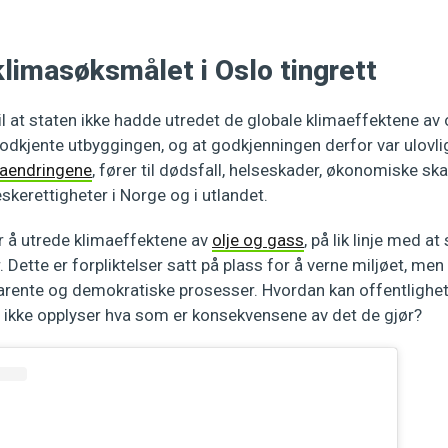
limasøksmålet i Oslo tingrett
l at staten ikke hadde utredet de globale klimaeffektene av
godkjente utbyggingen, og at godkjenningen derfor var ulovlig.
maendringene
, fører til dødsfall, helseskader, økonomiske sk
kerettigheter i Norge og i utlandet.
er å utrede klimaeffektene av
olje og gass
, på lik linje med a
. Dette er forpliktelser satt på plass for å verne miljøet, men
arente og demokratiske prosesser. Hvordan kan offentlighete
n ikke opplyser hva som er konsekvensene av det de gjør?