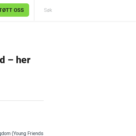
TØTT OSS
Søk
id – her