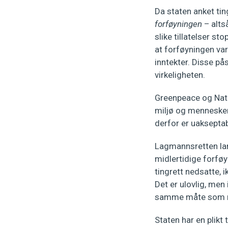
Da staten anket ti
forføyningen
– alts
slike tillatelser s
at forføyningen var
inntekter. Disse p
virkeligheten.
Greenpeace og Natu
miljø og mennesker,
derfor er uakseptab
Lagmannsretten la
midlertidige forføy
tingrett nedsatte, 
Det er ulovlig, men 
samme måte som m
Staten har en plikt 