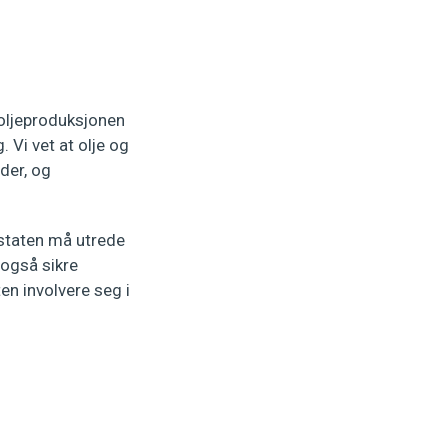
 oljeproduksjonen
 Vi vet at olje og
ader, og
t staten må utrede
 også sikre
n involvere seg i