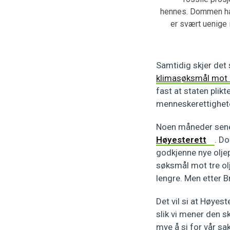
hennes. Dommen har 
er svært uenige 
Samtidig skjer det s
klimasøksmål mot 
fast at staten plik
menneskerettigheten
Noen måneder sen
Høyesterett
. Do
godkjenne nye oljep
søksmål mot tre olj
lengre. Men etter Br
Det vil si at Høyes
slik vi mener den s
mye å si for vår sak