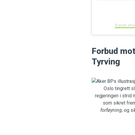
A post sh
Forbud mot 
Tyrving
Oslo tingrett s
regjeringen i strid
som sikret fre
forføyning
, og s