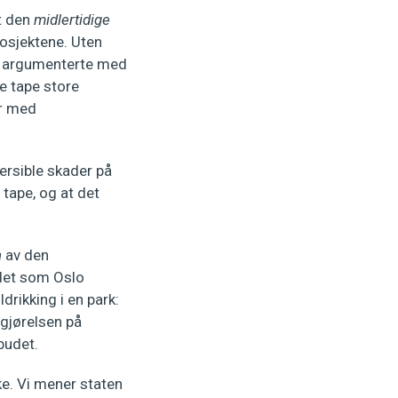
t den
midlertidige
rosjektene. Uten
ten argumenterte med
ne tape store
er med
ersible skader på
tape, og at det
n
av den
udet som Oslo
rikking i en park:
vgjørelsen på
budet.
kke. Vi mener staten