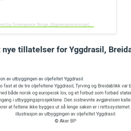
ared by Greenpeace Norge (@greenpeacenorge)
nye tillatelser for Yggdrasil, Breid
lo fast at de tre oljefeltene Yggdrasil, Tyrving og Breidablikk var b
 med både norsk og europeisk lov, og et forbud som forbød staten 
mgang i utbyggingsprosjektene. Den sistnevnte avgjørelsen kall
ikrer at feltene ikke bygges ut så lenge saken er i rettssystemet
illustrasjon av utbyggingen av oljefeltet Yggdrasil.
© Aker BP