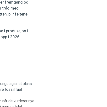
krer fremgang og
 i tråd med
en, blir feltene
me i produksjon i
 opp i 2026.
pp når de vurderer nye
g i nærområdet