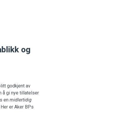
ablikk og
litt godkjent av
å gi nye tillatelser
es en
midlertidig
. Her er Aker BPs