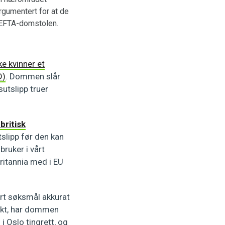
rgumentert for at de
l EFTA-domstolen.
ke kvinner et
D)
. Dommen slår
sutslipp truer
britisk
slipp før den kan
bruker i vårt
britannia med i EU
vårt søksmål akkurat
 likt, har dommen
 i Oslo tingrett, og