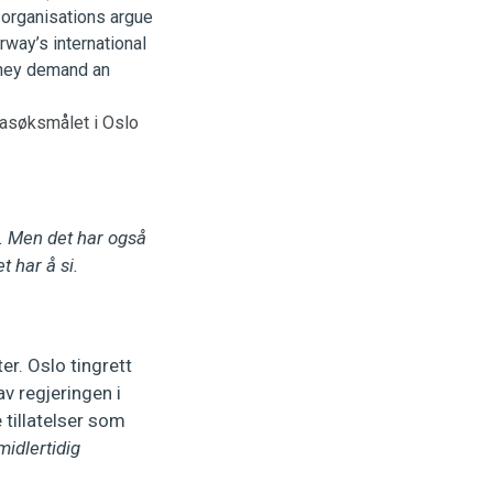
masøksmålet i Oslo
e. Men det har også
t har å si.
r. Oslo tingrett
av regjeringen i
 tillatelser som
midlertidig
.