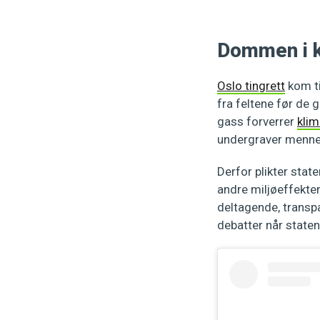
Dommen i k
Oslo tingrett
kom ti
fra feltene før de 
gass forverrer
kli
undergraver mennes
Derfor plikter stat
andre miljøeffekter
deltagende, transp
debatter når state