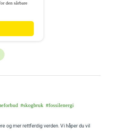
for den sårbare
meforbud
skogbruk
fossilenergi
ere og mer rettferdig verden. Vi håper du vil