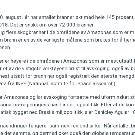
. august i år har antallet branner økt med hele 145 prosent, i
18. Det er snakk om over 72 000 branner.
lig flere skogbranner i de områdene av Amazonas som er me
 brann er en av de vanligste måtene som brukes for å fjerne
onen.
er er høyere i de områdene i Amazonas som er mest utsatt 
 et av de viktigste verktøyene brukt til avskoging, også av bø
est utsatt for brann har også registrert den største mengd
ata fra INPE (National Institute for Space Research).
 Amazonas og lar avskoging fortsette med uforminsket styr
lsonaros-regjeringens handlinger og politikk. Etter at de kom
tisk bygget ned Brasils miljøpolitikk, sier Danicley Aguiar i
aendringer fungerer sammen i en ond sirkel. Når antallet br
ne det samme, og dermed øker også den globale temperatur