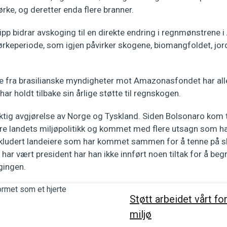
tørke, og deretter enda flere branner.
utslipp bidrar avskoging til en direkte endring i regnmønstrene
 tørkeperiode, som igjen påvirker skogene, biomangfoldet, jor
e fra brasilianske myndigheter mot Amazonasfondet har aller
ar holdt tilbake sin årlige støtte til regnskogen.
iktig avgjørelse av Norge og Tyskland. Siden Bolsonaro kom 
dre landets miljøpolitikk og kommet med flere utsagn som har
inkludert landeiere som har kommet sammen for å tenne på sk
ar vært president har han ikke innført noen tiltak for å be
gingen.
Støtt arbeidet vårt fo
miljø