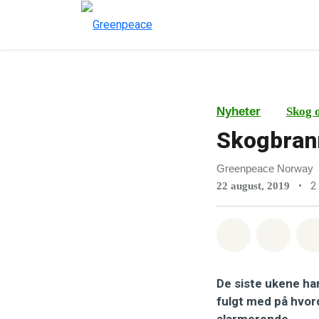
Nyheter
Skog 
Skogbran
Greenpeace Norway
•
2
22 august, 2019
Del på What
Del p
De siste ukene ha
fulgt med på hvord