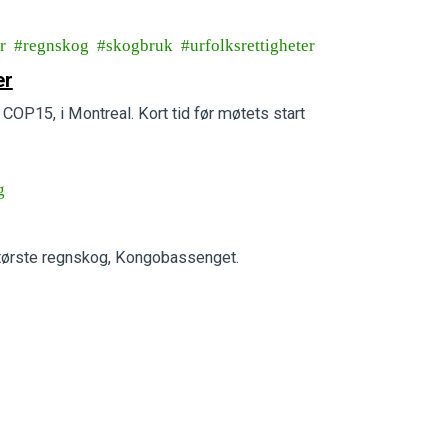
r
regnskog
skogbruk
urfolksrettigheter
er
OP15, i Montreal. Kort tid før møtets start
g
 største regnskog, Kongobassenget.