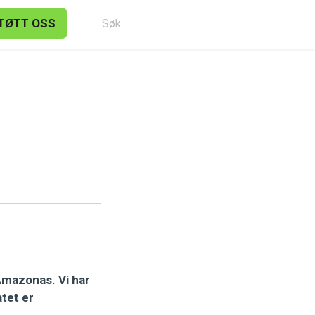
TØTT OSS
Søk
Amazonas. Vi har
atet er