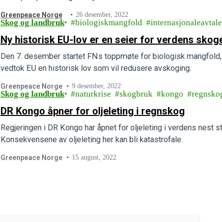
Greenpeace Norge
26 desember, 2022
Skog og landbruk
biologiskmangfold
internasjonaleavtale
Ny historisk EU-lov er en seier for verdens skog
Den 7. desember startet FNs toppmøte for biologisk mangfold, C
vedtok EU en historisk lov som vil redusere avskoging.
Greenpeace Norge
9 desember, 2022
Skog og landbruk
naturkrise
skogbruk
kongo
regnsko
DR Kongo åpner for oljeleting i regnskog
Regjeringen i DR Kongo har åpnet for oljeleting i verdens nest
Konsekvensene av oljeleting her kan bli katastrofale.
Greenpeace Norge
15 august, 2022