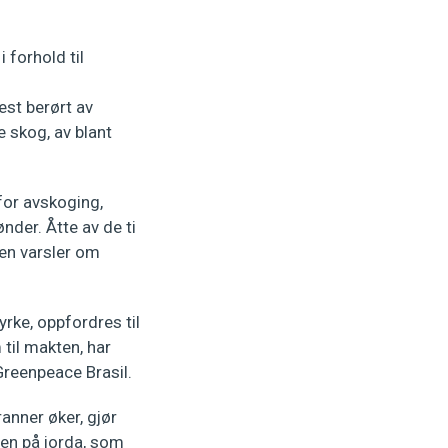
 forhold til
st berørt av
 skog, av blant
for avskoging,
nder. Åtte av de ti
en varsler om
ke, oppfordres til
 til makten, har
 Greenpeace Brasil.
anner øker, gjør
en på jorda, som