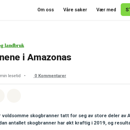
S
Om oss
Våre saker
Vær med
og landbruk
nene i Amazonas
 min lesetid
•
0
Kommentarer
sapp
å Facebook
Del via Email
Share on Bluesky
r voldsomme skogbranner tatt for seg av store deler av 
an antallet skogbranner har økt kraftig i 2019, og result