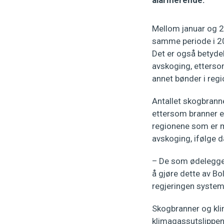
alarmerende.
Mellom januar og 20
samme periode i 20
Det er også betyde
avskoging, ettersom
annet bønder i regi
Antallet skogbrann
ettersom branner er
regionene som er m
avskoging, ifølge d
– De som ødelegger
å gjøre dette av Bo
regjeringen systema
Skogbranner og klim
klimagassutslippe