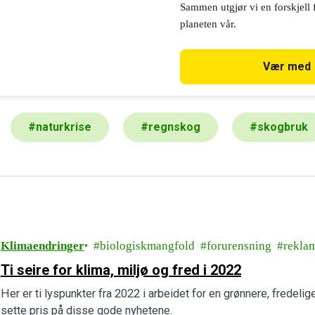
Sammen utgjør vi en forskjell 
planeten vår.
Vær med
#
naturkrise
#
regnskog
#
skogbruk
Klimaendringer
biologiskmangfold
forurensning
rekla
Ti seire for klima, miljø og fred i 2022
Her er ti lyspunkter fra 2022 i arbeidet for en grønnere, fredelig
sette pris på disse gode nyhetene.