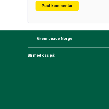
Post kommentar
Greenpeace Norge
Bli med oss på:
Facebook
Instagram
BlueSky
TikTok
YouTube
Linkedin
RSS