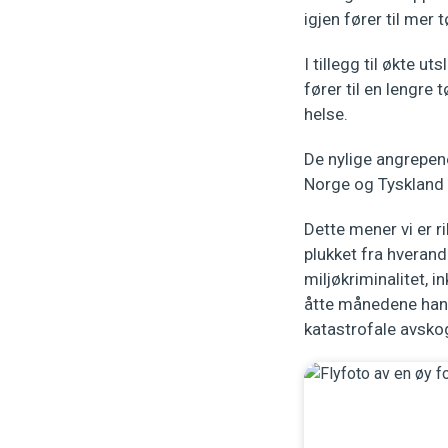
igjen fører til mer 
I tillegg til økte 
fører til en lengre
helse.
De nylige angrepen
Norge og Tyskland h
Dette mener vi er r
plukket fra hveran
miljøkriminalitet, 
åtte månedene han h
katastrofale avsko