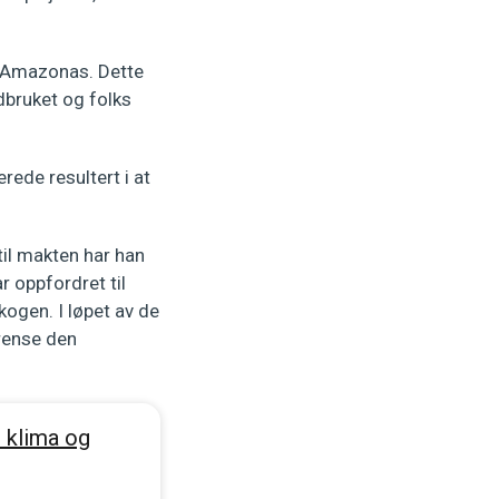
 i Amazonas. Dette
dbruket og folks
ede resultert i at
til makten har han
 oppfordret til
ogen. I løpet av de
grense den
r klima og