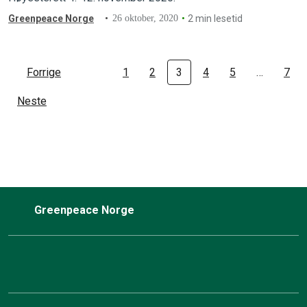
Greenpeace Norge
26 oktober, 2020
2 min lesetid
Forrige
1
2
3
4
5
…
7
Neste
Greenpeace Norge