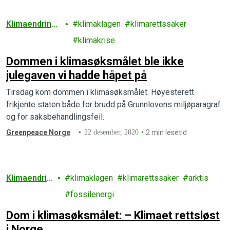
Klimaendring
klimaklagen
klimarettssaker
er
klimakrise
Dommen i klimasøksmålet ble ikke
julegaven vi hadde håpet på
Tirsdag kom dommen i klimasøksmålet. Høyesterett
frikjente staten både for brudd på Grunnlovens miljøparagraf
og for saksbehandlingsfeil.
Greenpeace Norge
22 desember, 2020
2 min lesetid
Klimaendrin
klimaklagen
klimarettssaker
arktis
ger
fossilenergi
Dom i klimasøksmålet: – Klimaet rettsløst
i Norge