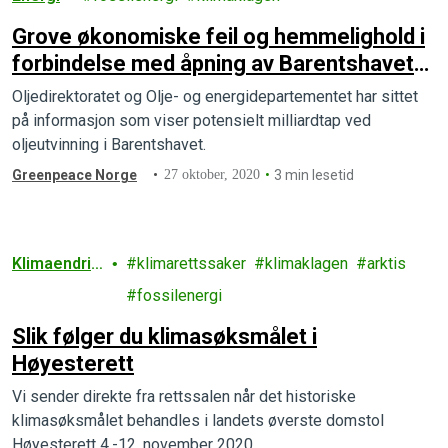
Grove økonomiske feil og hemmelighold i
forbindelse med åpning av Barentshavet
sørøst
Oljedirektoratet og Olje- og energidepartementet har sittet
på informasjon som viser potensielt milliardtap ved
oljeutvinning i Barentshavet.
Greenpeace Norge
27 oktober, 2020
3 min lesetid
Klimaendrin
klimarettssaker
klimaklagen
arktis
ger
fossilenergi
Slik følger du klimasøksmålet i
Høyesterett
Vi sender direkte fra rettssalen når det historiske
klimasøksmålet behandles i landets øverste domstol
Høyesterett 4.-12. november 2020.