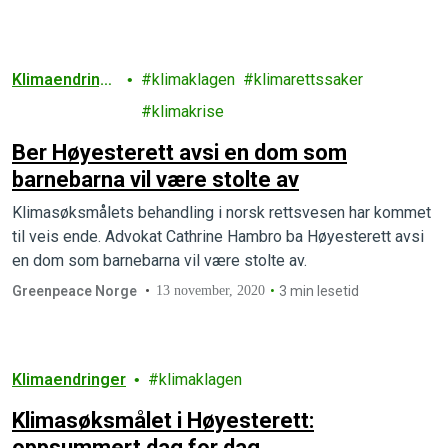
Klimaendring
klimaklagen
klimarettssaker
er
klimakrise
Ber Høyesterett avsi en dom som
barnebarna vil være stolte av
Klimasøksmålets behandling i norsk rettsvesen har kommet
til veis ende. Advokat Cathrine Hambro ba Høyesterett avsi
en dom som barnebarna vil være stolte av.
Greenpeace Norge
13 november, 2020
3 min lesetid
Klimaendringer
klimaklagen
Klimasøksmålet i Høyesterett:
oppsummert dag for dag