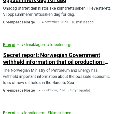
Onsdag startet den historiske klimarettssaken i Høyesterett.
Vi oppsummerer rettssaken dag for dag.
Greenpeace Norge
4 november, 2020
16 min lesetid
Energi
klimaklagen
fossilenergi
Secret report: Norwegian Government
withheld information that oil production in
the Arctic could lead to a loss in the
The Norwegian Ministry of Petroleum and Energy has
billions
withheld important information about the possible economic
loss of new oil fields in the Barents Sea.
Greenpeace Norge
27 oktober, 2020
4 min lesetid
Energi
fossilenergi
klimaklagen