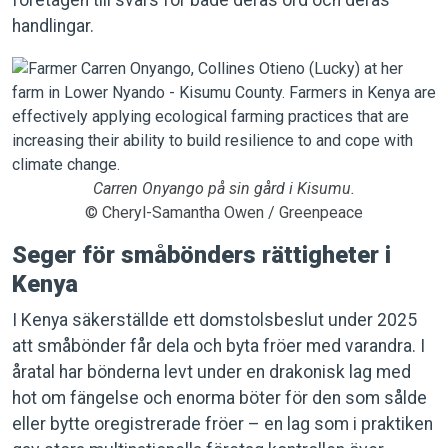
företagen till svars för både deras ord och deras
handlingar.
Carren Onyango på sin gård i Kisumu.
© Cheryl-Samantha Owen / Greenpeace
Seger för småbönders rättigheter i
Kenya
I Kenya säkerställde ett domstolsbeslut under 2025
att småbönder får dela och byta fröer med varandra. I
åratal har bönderna levt under en drakonisk lag med
hot om fängelse och enorma böter för den som sålde
eller bytte oregistrerade fröer – en lag som i praktiken