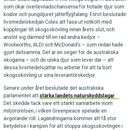
som ökar överlevnadschanserna för hotade djur som
koalor och pungdjuret jätteflygfalang. Först beslutade
livsmedelskedjan Coles att fasa ut nötkött med
kopplingar till skogsskövling innan årets slut, och
anslöt sig därmed till en rad andra kedjor –
Woolworths, ALDI och McDonald’s – som redan hade
gjort detsamma. Det är en seger för de australiska
skogarna – och de unika djur som lever där – att
dessa livsmedelsjättar nu arbetar för att ta bort
skogsskövling ur sina leverantörskedjor.
Senare under året beslutade det australiska
parlamentet att
stärka landets naturskyddslagar
.
Det skedde tack vare ett starkt samarbete inom
miljörörelsen, i vilken Greenpeace spelade en
avgörande roll. Lagändringarna kommer att få stor
betydelse i kampen för att stoppa skogsskövlingen i