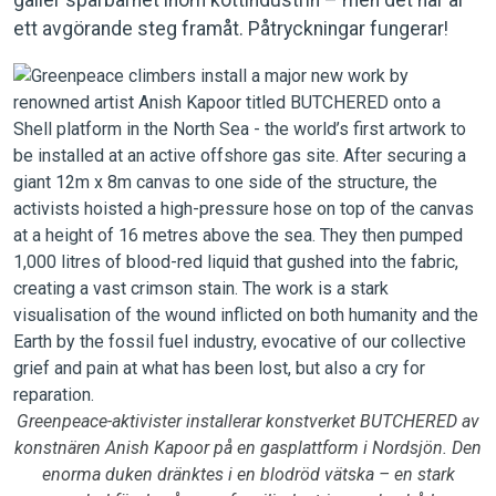
gäller spårbarhet inom köttindustrin – men det här är
ett avgörande steg framåt. Påtryckningar fungerar!
Greenpeace-aktivister installerar konstverket BUTCHERED av
konstnären Anish Kapoor på en gasplattform i Nordsjön. Den
enorma duken dränktes i en blodröd vätska – en stark