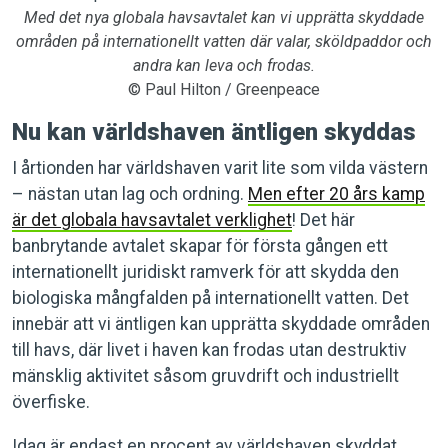
Med det nya globala havsavtalet kan vi upprätta skyddade
områden på internationellt vatten där valar, sköldpaddor och
andra kan leva och frodas.
© Paul Hilton / Greenpeace
Nu kan världshaven äntligen skyddas
I årtionden har världshaven varit lite som vilda västern
– nästan utan lag och ordning.
Men efter 20 års kamp
är det globala havsavtalet verklighet
! Det här
banbrytande avtalet skapar för första gången ett
internationellt juridiskt ramverk för att skydda den
biologiska mångfalden på internationellt vatten. Det
innebär att vi äntligen kan upprätta skyddade områden
till havs, där livet i haven kan frodas utan destruktiv
mänsklig aktivitet såsom gruvdrift och industriellt
överfiske.
Idag är endast en procent av världshaven skyddat,