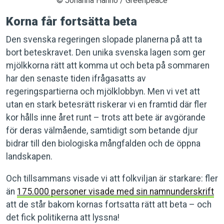
© Johanna Hanno / Greenpeace
Korna får fortsätta beta
Den svenska regeringen slopade planerna på att ta
bort beteskravet. Den unika svenska lagen som ger
mjölkkorna rätt att komma ut och beta på sommaren
har den senaste tiden ifrågasatts av
regeringspartierna och mjölklobbyn. Men vi vet att
utan en stark betesrätt riskerar vi en framtid där fler
kor hålls inne året runt – trots att bete är avgörande
för deras välmående, samtidigt som betande djur
bidrar till den biologiska mångfalden och de öppna
landskapen.
Och tillsammans visade vi att folkviljan är starkare: fler
än
175.000 personer visade med sin namnunderskrift
att de står bakom kornas fortsatta rätt att beta – och
det fick politikerna att lyssna!