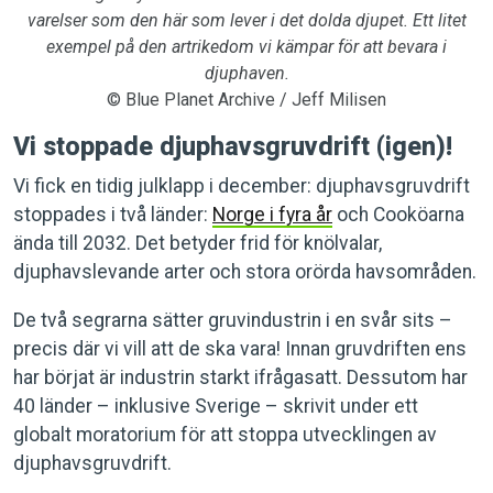
varelser som den här som lever i det dolda djupet. Ett litet
exempel på den artrikedom vi kämpar för att bevara i
djuphaven.
© Blue Planet Archive / Jeff Milisen
Vi stoppade djuphavsgruvdrift (igen)!
Vi fick en tidig julklapp i december: djuphavsgruvdrift
stoppades i två länder:
Norge i fyra år
och Cooköarna
ända till 2032. Det betyder frid för knölvalar,
djuphavslevande arter och stora orörda havsområden.
De två segrarna sätter gruvindustrin i en svår sits –
precis där vi vill att de ska vara! Innan gruvdriften ens
har börjat är industrin starkt ifrågasatt. Dessutom har
40 länder – inklusive Sverige – skrivit under ett
globalt moratorium för att stoppa utvecklingen av
djuphavsgruvdrift.