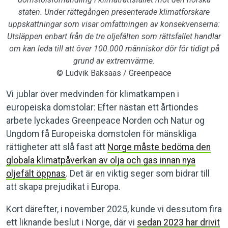
staten. Under rättegången presenterade klimatforskare
uppskattningar som visar omfattningen av konsekvenserna:
Utsläppen enbart från de tre oljefälten som rättsfallet handlar
om kan leda till att över 100.000 människor dör för tidigt på
grund av extremvärme.
© Ludvik Baksaas / Greenpeace
Vi jublar över medvinden för klimatkampen i
europeiska domstolar: Efter nästan ett årtiondes
arbete lyckades Greenpeace Norden och Natur og
Ungdom få Europeiska domstolen för mänskliga
rättigheter att slå fast att
Norge måste bedöma den
globala klimatpåverkan av olja och gas innan nya
oljefält öppnas
. Det är en viktig seger som bidrar till
att skapa prejudikat i Europa.
Kort därefter, i november 2025, kunde vi dessutom fira
ett liknande beslut i Norge, där vi
sedan 2023 har drivit