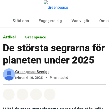
Öp
Meny
Stöd oss
Engagera dig
Vad vi gör
Om o
Artikel
Greenpeace
De största segrarna för
planeten under 2025
Greenpeace Sverige
•
9 min lästid
februari 10, 2026
Dela på Whatsapp
Dela på Facebook
Dela via Email
Share on Bluesky