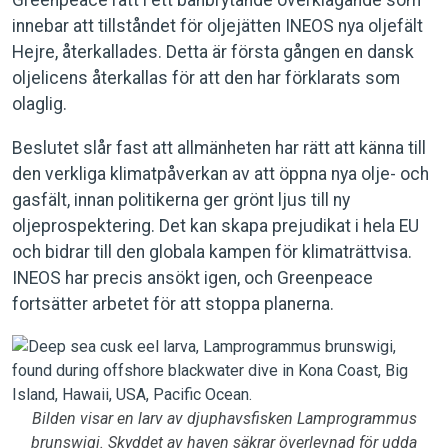
Greenpeace rätt i ett banbrytande överklagande som
innebar att tillståndet för oljejätten INEOS nya oljefält
Hejre, återkallades. Detta är första gången en dansk
oljelicens återkallas för att den har förklarats som
olaglig.
Beslutet slår fast att allmänheten har rätt att känna till
den verkliga klimatpåverkan av att öppna nya olje- och
gasfält, innan politikerna ger grönt ljus till ny
oljeprospektering. Det kan skapa prejudikat i hela EU
och bidrar till den globala kampen för klimaträttvisa.
INEOS har precis ansökt igen, och Greenpeace
fortsätter arbetet för att stoppa planerna.
Bilden visar en larv av djuphavsfisken Lamprogrammus
brunswigi. Skyddet av haven säkrar överlevnad för udda