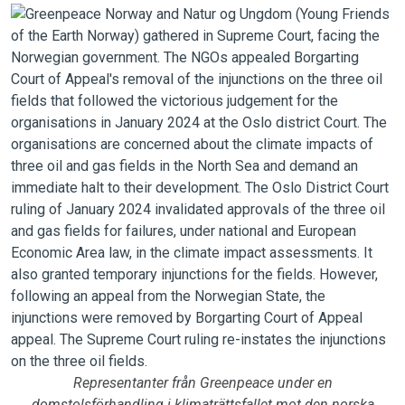
Representanter från Greenpeace under en
domstolsförhandling i klimaträttsfallet mot den norska