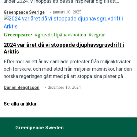
under 2024. Vi hoppas att dessa inspirerar dig till att
fortsätta agera för en mer hållbar och fredligare värld.
Greenpeace Sverige
januari 16, 2025
Greenpeace
gruvdriftpåhavsbotten
segrar
2024 var året då vi stoppade djuphavsgruvdrift i
Arktis
Efter mer än ett år av samlade protester från miljöaktivister
och forskare, och med stöd från miljoner människor, har den
norska regeringen gått med på att stoppa sina planer på…
Daniel Bengtsson
december 18, 2024
Se alla artiklar
Greenpeace Sweden