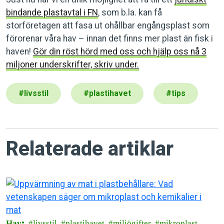
bindande plastavtal i FN
, som b.la. kan få
storföretagen att fasa ut ohållbar engångsplast som
förorenar våra hav – innan det finns mer plast än fisk i
haven!
Gör din röst hörd med oss och hjälp oss nå 3
miljoner underskrifter, skriv under.
#
livsstil
#
plastihavet
#
tips
Relaterade artiklar
Hav
livsstil
plastihavet
miljögifter
mikroplast