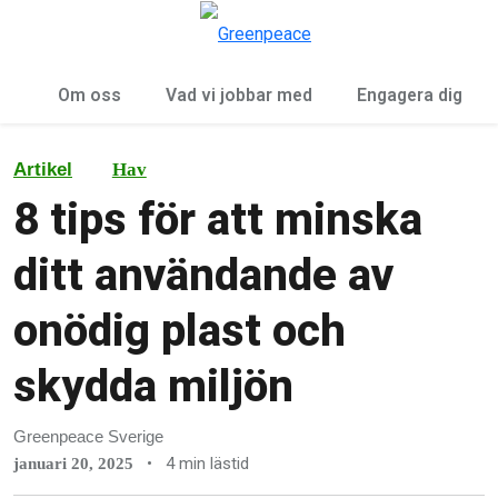
Öp
Meny
Om oss
Vad vi jobbar med
Engagera dig
Artikel
Hav
8 tips för att minska
ditt användande av
onödig plast och
skydda miljön
Greenpeace Sverige
•
4 min lästid
januari 20, 2025