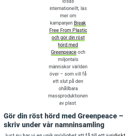
lösas
internationellt, läs
mer om
kampanjen
Break
Free From Plastic
och gör din röst
hörd med
Greenpeace
och
miljontals
människor världen
över – som vill få
ett slut på den
ohållbara
massproduktionen
av plast.
Gör din röst hörd med Greenpeace –
skriv under vår namninsamling
Just nu har vi en unik möjlighet att få till ett
juridiskt