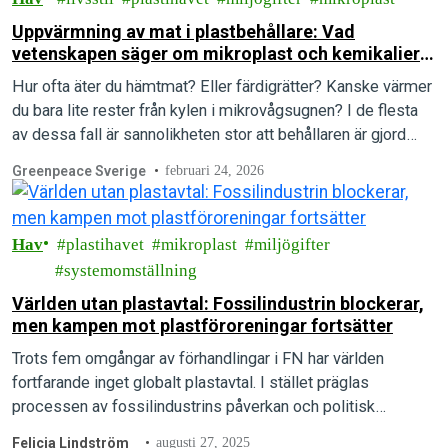
Uppvärmning av mat i plastbehållare: Vad
vetenskapen säger om mikroplast och kemikalier i
mat
Hur ofta äter du hämtmat? Eller färdigrätter? Kanske värmer
du bara lite rester från kylen i mikrovågsugnen? I de flesta
av dessa fall är sannolikheten stor att behållaren är gjord…
Greenpeace Sverige
februari 24, 2026
Hav
plastihavet
mikroplast
miljögifter
systemomställning
Världen utan plastavtal: Fossilindustrin blockerar,
men kampen mot plastföroreningar fortsätter
Trots fem omgångar av förhandlingar i FN har världen
fortfarande inget globalt plastavtal. I stället präglas
processen av fossilindustrins påverkan och politisk
passivitet – samtidigt som plastföroreningar ökar.
Felicia Lindström
augusti 27, 2025