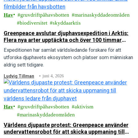
Hav
gruvdriftpåhavsbotten
marinaskyddadeområden
biodiversitet
skyddaarktis
Greenpeace avslutar djuphavsexpedition i Arktis:
Flera nya arter upptäckta och över 100 timmar
unika filmbilder från havsbotten
Expeditionen har samlat världsledande forskare för att
utforska djuphavets ekosystem och platser som människan
aldrig sett tidigare.
Ludvig Tillman
juni 4, 2026
Hav
gruvdriftpåhavsbotten
aktivism
marinaskyddadeområden
Världens djupaste protest: Greenpeace använder
undervattensrobot för att skicka uppmaning till