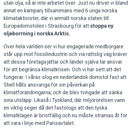
utan olja, så är inte arbetet över. Just nu driver vi bland
annat en kampanj tillsammans med 6 unga norska
klimataktivister, där vi anmält norska staten till
Europadomstolen i Strasbourg för att
stoppa ny
oljeborrning i norska Arktis.
Över hela världen ser vi hur engagerade medborgare
står upp mot fossilindustrin och via rättslig väg kräver
att dessa företagsjättar och länder själva tar ansvar
för att begränsa klimatkrisen. Och vi har sett att det
fungerar. I våras slog en nederländsk domstol fast att
Shell hålls ansvariga för sin påverkan på
klimatförändringarna, och de blev tvingade att sänka
sina utsläpp. Likaså i Tyskland, där miljörörelsen vann
en viktig seger då det fastslogs att den tyska
klimatklagen är bristfällig och nu måste stramas åt för
att vara i linje med Parisavtalet.