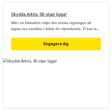
Skydda Arktis, låt oljan ligga!
Mitt i en klimatkris väljer den norska regeringen att
öppna nya områden i Arktis för oljeindustrin. Vi kan inte
låta det här hända. Stöd de ungas anmälan till EU-
domstolen: Ja till ett oljefritt Arktis!
Engagera dig