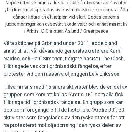
Nopec utför seismiska tester i jakt på oljereserver. Ovanför
ytan kan ljudet uppfattas av oss människor som ungefär åtta
gånger högre än ett jetplan vid start. Dessa extrema
ljudbombningar kan avsevärt skada valar och annat marint liv
i Arktis. © Christian Åslund / Greenpeace
Våra aktioner på Grönland under 2011 ledde bland
annat till att vår dåvarande generalsekreterare Kumi
Naidoo, och Paul Simonon, tidigare basist i The Clash,
tillbringade veckor i grönländskt fängelse, efter
protester vid den massiva oljeriggen Leiv Eriksson.
Tillsammans med 16 andra aktivister blev de en del av
gruppen som kom att kallas “Arctic 18”, som alla fick
tillbringa tid i grönländsk fängelse. En grupp som kan
ses som föregångare till de historiska “Arctic 30”: 30
aktivister som fängslades av den ryska staten för att
ha protesterat mot oljeborrning i den ryska delen av