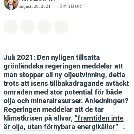
•
5 min lästid
augusti 20, 2021
Dela på Whatsapp
Dela på Facebook
Dela via Email
Share on Bluesky
Juli 2021:
Den nyligen tillsatta
grönländska regeringen meddelar att
man stoppar all ny oljeutvinning, detta
trots att isens tillbakadragande avtäckt
områden med stor potential för både
olja och mineralresurser. Anledningen?
Regeringen meddelar att de tar
klimatkrisen på allvar,
“framtiden inte
är olja, utan förnybara energikällor”
.