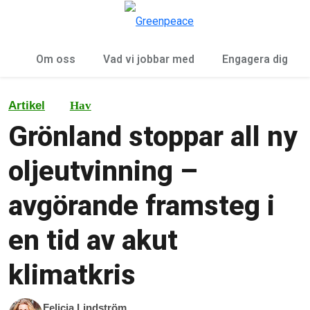
Öp
Meny
Om oss
Vad vi jobbar med
Engagera dig
Artikel
Hav
Grönland stoppar all ny
oljeutvinning –
avgörande framsteg i
en tid av akut
klimatkris
Felicia Lindström