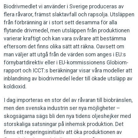
Biodrivmedlet vi använder i Sverige produceras av
flera råvaror, främst slaktavfall och rapsolja. Utsläppen
från förbränning är i stort sett desamma för alla
flytande drivmedel, men utsläppen från produktionen
varierar kraftigt och kan vara svårare att bestämma
eftersom det finns olika sätt att räkna. Oavsett om
man väljer att utgå från de värden som anges i EU:s
förnybartdirektiv eller i EU-kommissionens Globiom-
rapport och ICCT:s beräkningar visar våra modeller att
inblandning av biodrivmedel leder till ökade utsläpp av
koldioxid.
I dag importeras en stor del av råvaran till biobränslen,
men den svenska industrin ser nya möjligheter –
skogsägarna sägs bli den nya tidens oljeshejker med
storskaliga satsningar på inhemsk produktion. Det
finns ett regeringsinitiativ att öka produktionen av