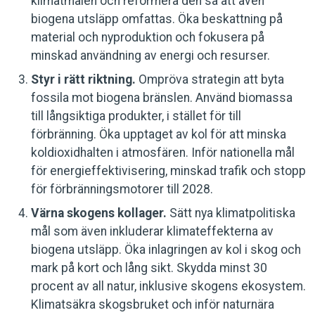
klimatmålen och reformera den så att även
biogena utsläpp omfattas. Öka beskattning på
material och nyproduktion och fokusera på
minskad användning av energi och resurser.
Styr i rätt riktning.
Ompröva strategin att byta
fossila mot biogena bränslen. Använd biomassa
till långsiktiga produkter, i stället för till
förbränning. Öka upptaget av kol för att minska
koldioxidhalten i atmosfären. Inför nationella mål
för energieffektivisering, minskad trafik och stopp
för förbränningsmotorer till 2028.
Värna skogens kollager.
Sätt nya klimatpolitiska
mål som även inkluderar klimateffekterna av
biogena utsläpp. Öka inlagringen av kol i skog och
mark på kort och lång sikt. Skydda minst 30
procent av all natur, inklusive skogens ekosystem.
Klimatsäkra skogsbruket och inför naturnära