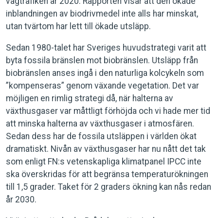
vägtrafiken år 2020. Rapporten visar att den ökade
inblandningen av biodrivmedel inte alls har minskat,
utan tvärtom har lett till ökade utsläpp.
Sedan 1980-talet har Sveriges huvudstrategi varit att
byta fossila bränslen mot biobränslen. Utsläpp från
biobränslen anses ingå i den naturliga kolcykeln som
”kompenseras” genom växande vegetation. Det var
möjligen en rimlig strategi då, när halterna av
växthusgaser var måttligt förhöjda och vi hade mer tid
att minska halterna av växthusgaser i atmosfären.
Sedan dess har de fossila utsläppen i världen ökat
dramatiskt. Nivån av växthusgaser har nu nått det tak
som enligt FN:s vetenskapliga klimatpanel IPCC inte
ska överskridas för att begränsa temperaturökningen
till 1,5 grader. Taket för 2 graders ökning kan nås redan
år 2030.