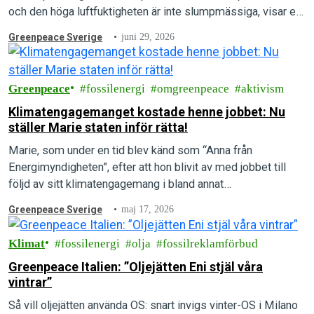
och den höga luftfuktigheten är inte slumpmässiga, visar en
ny rapport.
Greenpeace Sverige
juni 29, 2026
Greenpeace
fossilenergi
omgreenpeace
aktivism
Klimatengagemanget kostade henne jobbet: Nu
ställer Marie staten inför rätta!
Marie, som under en tid blev känd som “Anna från
Energimyndigheten”, efter att hon blivit av med jobbet till
följd av sitt klimatengagemang i bland annat
Rebellmammorna, skriver här om…
Greenpeace Sverige
maj 17, 2026
Klimat
fossilenergi
olja
fossilreklamförbud
Greenpeace Italien: ”Oljejätten Eni stjäl våra
vintrar”
Så vill oljejätten använda OS: snart invigs vinter-OS i Milano