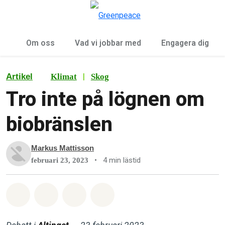
Öp
Meny
Om oss
Vad vi jobbar med
Engagera dig
|
Artikel
Klimat
Skog
Tro inte på lögnen om
biobränslen
Markus Mattisson
•
4 min lästid
februari 23, 2023
Dela på Whatsapp
Dela på Facebook
Dela via Email
Share on Bluesky