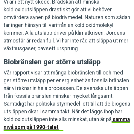
Vi är i ett nytt skede. Brådskan att minska
koldioxidutsläppen drastiskt gör att vi behöver
omvärdera synen på biodrivmedel. Naturen som sådan
tar ingen hänsyn till varifrån en koldioxidmolekyl
kommer. Alla utsläpp driver på klimatkrisen. Jordens
atmosfär är redan full. Vi har inte råd att släppa ut mer
växthusgaser, oavsett ursprung.
Biobränslen ger större utsläpp
Vår rapport visar att många biobränslen till och med
ger större utsläpp per energienhet än fossila bränslen
när vi räknar in hela processen. De svenska utsläppen
från fossila bränslen minskar mycket långsamt.
Samtidigt har politiska styrmedel lett till att de biogena
utsläppen ökar i samma takt. När det läggs ihop har
koldioxidutsläppen inte alls minskat, utan är på
samma
nivå som på 1990-talet
.