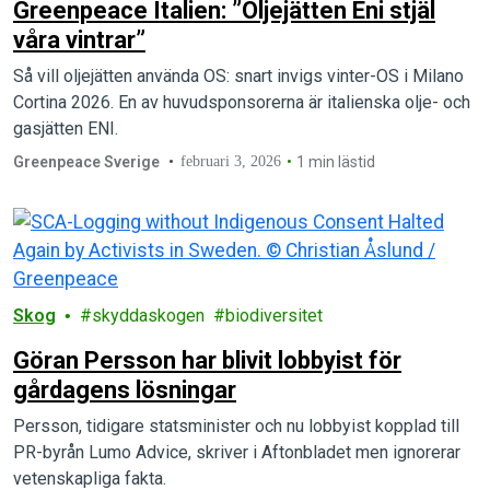
Greenpeace Italien: ”Oljejätten Eni stjäl
våra vintrar”
Så vill oljejätten använda OS: snart invigs vinter-OS i Milano
Cortina 2026. En av huvudsponsorerna är italienska olje- och
gasjätten ENI.
Greenpeace Sverige
februari 3, 2026
1 min lästid
Skog
skyddaskogen
biodiversitet
Göran Persson har blivit lobbyist för
gårdagens lösningar
Persson, tidigare statsminister och nu lobbyist kopplad till
PR-byrån Lumo Advice, skriver i Aftonbladet men ignorerar
vetenskapliga fakta.