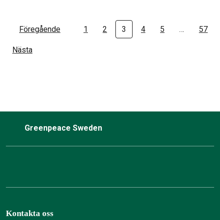
Föregående
1
2
3
4
5
…
57
Nästa
Greenpeace Sweden
Kontakta oss