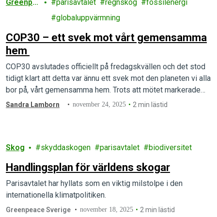
Greenpe
parisavtalet
regnskog
fossilenergi
ace
globaluppvärmning
COP30 – ett svek mot vårt gemensamma
hem
COP30 avslutades officiellt på fredagskvällen och det stod
tidigt klart att detta var ännu ett svek mot den planeten vi alla
bor på, vårt gemensamma hem. Trots att mötet markerade…
Sandra Lamborn
november 24, 2025
2 min lästid
Skog
skyddaskogen
parisavtalet
biodiversitet
Handlingsplan för världens skogar
Parisavtalet har hyllats som en viktig milstolpe i den
internationella klimatpolitiken.
Greenpeace Sverige
november 18, 2025
2 min lästid