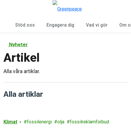
Öp
Meny
Stöd oss
Engagera dig
Vad vi gör
Om o
Nyheter
Artikel
Alla våra artiklar.
Alla artiklar
Klimat
fossilenergi
olja
fossilreklamförbud