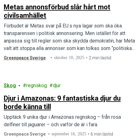
Metas annonsförbud slår hårt mot
civilsamhället
Förbudet är Metas svar på EU:s nya lagar som ska öka
transparensen i politisk annonsering. Men istället för att
anpassa sig till regler som ska skydda demokratin, har Meta
valt att stoppa alla annonser som kan tolkas som “politiska”
– även från organisationer som arbetar för grundläggande
Greenpeace Sverige
oktober 10, 2025
2 min lästid
mänskliga rättigheter, bland annat jämställdhet, HBTQI-
frågor och klimatet.
Skog
regnskog
djur
Djur i Amazonas: 9 fantastiska djur du
borde känna till
Upptäck 9 unika djur i Amazonas regnskog – från rosa
delfiner till jaguarer – och varför de är i fara.
Greenpeace Sverige
september 16, 2025
6 min lästid