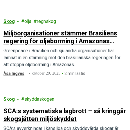
Skog
olja
regnskog
Miljöorganisationer stämmer Brasiliens
regering för oljeborrning i Amazonas
mynning
Greenpeace i Brasilien och sju andra organisationer har
lämnat in en stämning mot den brasilianska regeringen för
att stoppa oljeborrning i Amazonas.
Åsa Ingves
oktober 29, 2025
2 min lästid
Skog
skyddaskogen
SCA:s systematiska lagbrott – så kringgår
skogsjätten miljöskyddet
SCA:s avverkningar i känsliga och skyddsvärda skogar är